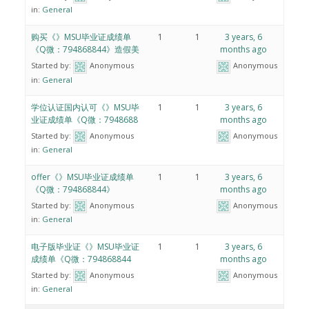
in:
General
购买《》MSU毕业证成绩单
1
1
3 years, 6
《Q微：794868844》造假美
months ago
Started by:
Anonymous
Anonymous
in:
General
学位认证国内认可《》MSU毕
1
1
3 years, 6
业证成绩单《Q微：7948688
months ago
Started by:
Anonymous
Anonymous
in:
General
offer《》MSU毕业证成绩单
1
1
3 years, 6
《Q微：794868844》
months ago
Started by:
Anonymous
Anonymous
in:
General
电子版毕业证《》MSU毕业证
1
1
3 years, 6
成绩单《Q微：794868844
months ago
Started by:
Anonymous
Anonymous
in:
General