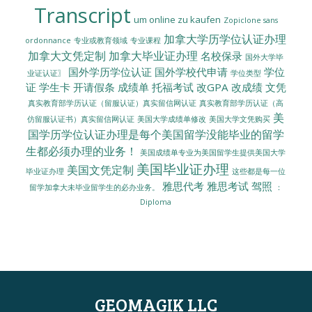
Transcript
um online zu kaufen
Zopiclone sans
加拿大学历学位认证办理
ordonnance
专业或教育领域
专业课程
加拿大文凭定制
加拿大毕业证办理
名校保录
国外大学毕
国外学历学位认证
国外学校代申请
学位
业证认证〗
学位类型
证
学生卡
开请假条
成绩单
托福考试
改GPA
改成绩
文凭
真实教育部学历认证（留服认证）真实留信网认证
真实教育部学历认证（高
美
美国大学成绩单修改
美国大学文凭购买
仿留服认证书）真实留信网认证
国学历学位认证办理是每个美国留学没能毕业的留学
生都必须办理的业务！
美国成绩单专业为美国留学生提供美国大学
美国毕业证办理
美国文凭定制
毕业证办理
这些都是每一位
雅思代考
雅思考试
驾照
留学加拿大未毕业留学生的必办业务。
：
Diploma
GEOMAGIK LLC