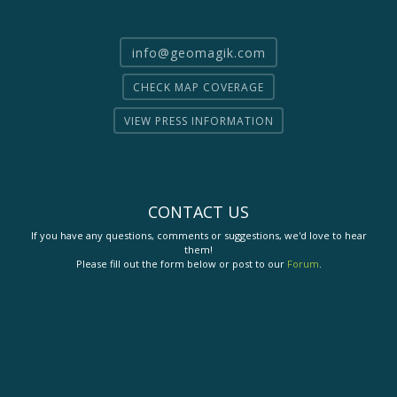
info@geomagik.com
CHECK MAP COVERAGE
VIEW PRESS INFORMATION
CONTACT US
If you have any questions, comments or suggestions, we'd love to hear
them!
Please fill out the form below or post to our
Forum
.