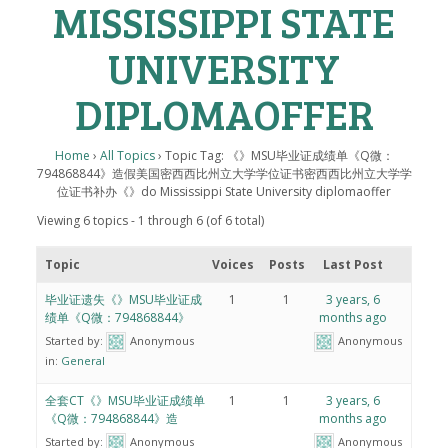
MISSISSIPPI STATE
UNIVERSITY
DIPLOMAOFFER
Home
›
All Topics
›
Topic Tag: 《》MSU毕业证成绩单《Q微：
794868844》造假美国密西西比州立大学学位证书密西西比州立大学学
位证书补办《》do Mississippi State University diplomaoffer
Viewing 6 topics - 1 through 6 (of 6 total)
Topic
Voices
Posts
Last Post
毕业证遗失《》MSU毕业证成
1
1
3 years, 6
绩单《Q微：794868844》
months ago
Started by:
Anonymous
Anonymous
in:
General
全套CT《》MSU毕业证成绩单
1
1
3 years, 6
《Q微：794868844》造
months ago
Started by:
Anonymous
Anonymous