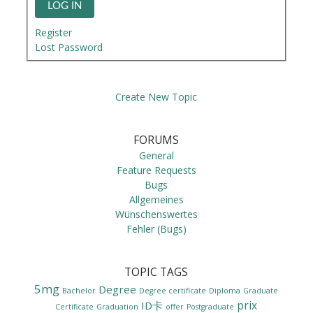
LOG IN
Register
Lost Password
Create New Topic
FORUMS
General
Feature Requests
Bugs
Allgemeines
Wünschenswertes
Fehler (Bugs)
TOPIC TAGS
5mg
Degree
Bachelor
Degree certificate
Diploma
Graduate
prix
ID卡
Certificate
Graduation
offer
Postgraduate