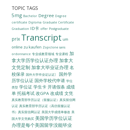
TOPIC TAGS
5mg
Degree
Bachelor
Degree
certificate
Diploma
Graduate Certificate
ID卡
Graduation
offer
Postgraduate
Transcript
prix
um
online zu kaufen
Zopiclone sans
加
ordonnance
专业或教育领域
专业课程
拿大学历学位认证办理
加拿大
文凭定制
加拿大毕业证办理
名
校保录
国外学
国外大学毕业证认证〗
历学位认证
国外学校代申请
学位
学位证
学生卡
开请假条
成绩
类型
单
托福考试
改GPA
改成绩
文凭
真实教育部学历认证（留服认证）真实留信网
认证
真实教育部学历认证（高仿留服认证
美国大学成绩单修改
美
书）真实留信网认证
美国学历学位认证
国大学文凭购买
办理是每个美国留学没能毕业