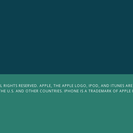
 RIGHTS RESERVED. APPLE, THE APPLE LOGO, IPOD, AND ITUNES ARE
THE U.S. AND OTHER COUNTRIES. IPHONE IS A TRADEMARK OF APPLE 