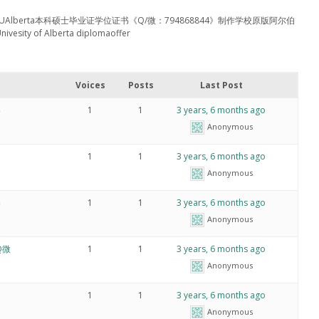
44》做UAlberta本科硕士毕业证学位证书《Q/微：794868844》制作学校原版阿尔伯
of Alberta diplomaoffer
Voices
Posts
Last Post
4
1
1
3 years, 6 months ago
Anonymous
1
1
3 years, 6 months ago
Anonymous
4
1
1
3 years, 6 months ago
Anonymous
Q微
1
1
3 years, 6 months ago
Anonymous
1
1
3 years, 6 months ago
Anonymous