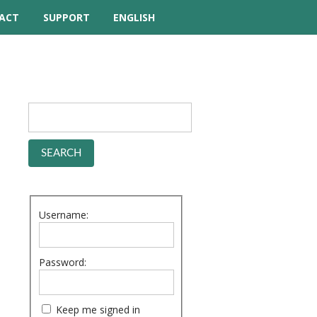
ACT
SUPPORT
ENGLISH
TUTORIAL VIDEOS
HELP MANUAL
FREQUENTLY ASKED
QUESTIONS
FORUM
Username:
Password:
Keep me signed in