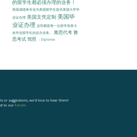
的留学生都必须办理的业务！
美国成绩单专业为美国留学生提供美国大学毕
美国毕
美国文凭定制
业证办理
业证办理
这些都是每一位留学加拿大
雅思代考
雅
未毕业留学生的必办业务。
思考试
驾照
：Diploma
s or suggestions, we'd love to hear them!
st to our
Forum
.