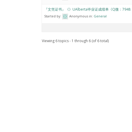
『文凭证书』《》UAlberta毕业证成绩单《Q微：7948
Started by:
Anonymous
in:
General
Viewing 6 topics - 1 through 6 (of 6 total)