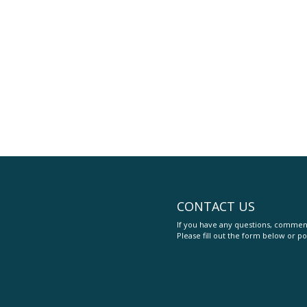
CONTACT US
If you have any questions, comment
Please fill out the form below or po