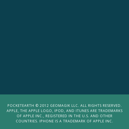
POCKETEARTH © 2012 GEOMAGIK LLC. ALL RIGHTS RESERVED.
APPLE, THE APPLE LOGO, IPOD, AND ITUNES ARE TRADEMARKS
OF APPLE INC., REGISTERED IN THE U.S. AND OTHER
COUNTRIES. IPHONE IS A TRADEMARK OF APPLE INC.