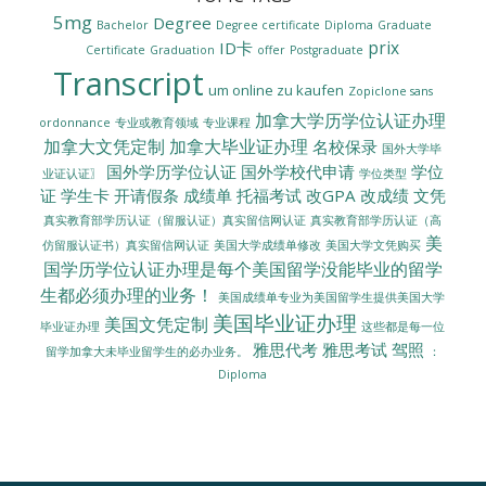
5mg
Degree
Bachelor
Degree certificate
Diploma
Graduate
prix
ID卡
Certificate
Graduation
offer
Postgraduate
Transcript
um online zu kaufen
Zopiclone sans
加拿大学历学位认证办理
ordonnance
专业或教育领域
专业课程
加拿大文凭定制
加拿大毕业证办理
名校保录
国外大学毕
国外学历学位认证
国外学校代申请
学位
业证认证〗
学位类型
证
学生卡
开请假条
成绩单
托福考试
改GPA
改成绩
文凭
真实教育部学历认证（留服认证）真实留信网认证
真实教育部学历认证（高
美
美国大学成绩单修改
美国大学文凭购买
仿留服认证书）真实留信网认证
国学历学位认证办理是每个美国留学没能毕业的留学
生都必须办理的业务！
美国成绩单专业为美国留学生提供美国大学
美国毕业证办理
美国文凭定制
毕业证办理
这些都是每一位
雅思代考
雅思考试
驾照
留学加拿大未毕业留学生的必办业务。
：
Diploma