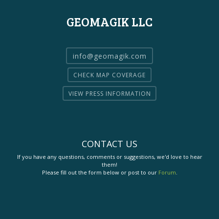
GEOMAGIK LLC
info@geomagik.com
CHECK MAP COVERAGE
VIEW PRESS INFORMATION
CONTACT US
If you have any questions, comments or suggestions, we'd love to hear
them!
Please fill out the form below or post to our
Forum
.