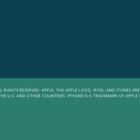
 RIGHTS RESERVED. APPLE, THE APPLE LOGO, IPOD, AND ITUNES ARE
THE U.S. AND OTHER COUNTRIES. IPHONE IS A TRADEMARK OF APPLE 