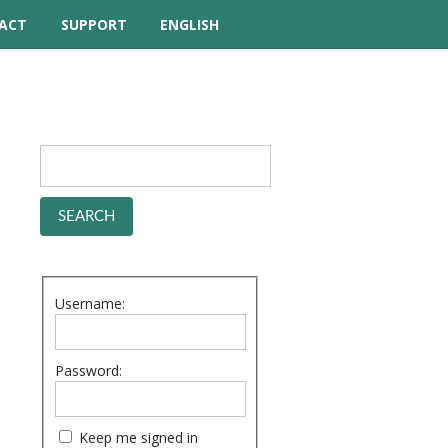
ACT
SUPPORT
ENGLISH
TUTORIAL VIDEOS
HELP MANUAL
FREQUENTLY ASKED
QUESTIONS
FORUM
Username:
Password:
Keep me signed in