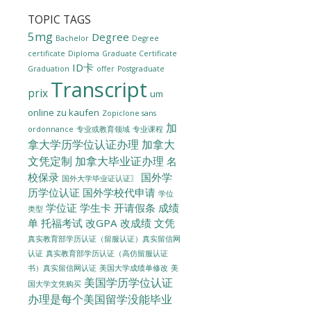
TOPIC TAGS
5mg
Degree
Bachelor
Degree
certificate
Diploma
Graduate Certificate
ID卡
Graduation
offer
Postgraduate
Transcript
prix
um
online zu kaufen
Zopiclone sans
加
ordonnance
专业或教育领域
专业课程
拿大学历学位认证办理
加拿大
文凭定制
加拿大毕业证办理
名
校保录
国外学
国外大学毕业证认证〗
历学位认证
国外学校代申请
学位
学位证
学生卡
开请假条
成绩
类型
单
托福考试
改GPA
改成绩
文凭
真实教育部学历认证（留服认证）真实留信网
认证
真实教育部学历认证（高仿留服认证
美国大学成绩单修改
美
书）真实留信网认证
美国学历学位认证
国大学文凭购买
办理是每个美国留学没能毕业