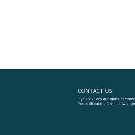
CONTACT US
If you have any questions, comment
Please fill out the form below or po