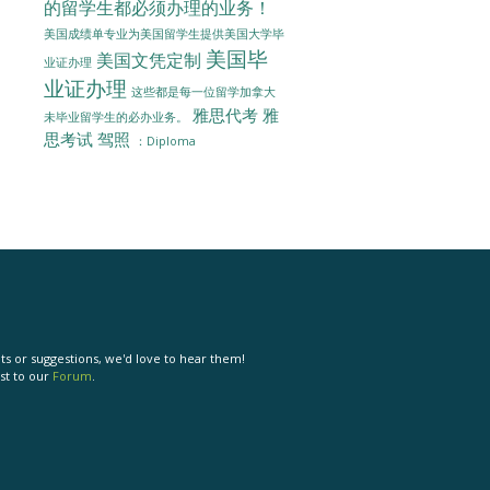
的留学生都必须办理的业务！
美国成绩单专业为美国留学生提供美国大学毕
美国毕
美国文凭定制
业证办理
业证办理
这些都是每一位留学加拿大
雅思代考
雅
未毕业留学生的必办业务。
思考试
驾照
：Diploma
s or suggestions, we'd love to hear them!
st to our
Forum
.