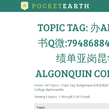
POCKET
EARTH
TOPIC TAG:
书Q微:79486
绩单亚岗昆
ALGONQUIN CO
Home
›
All Topics
›
Topic Tag: 办Algonquin大
College diplomaoffer
Viewing 5 topics - 1 through 5 (of 5 total)
Topic