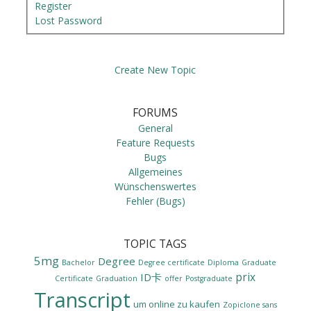
Register
Lost Password
Create New Topic
FORUMS
General
Feature Requests
Bugs
Allgemeines
Wünschenswertes
Fehler (Bugs)
TOPIC TAGS
5mg
Degree
Bachelor
Degree certificate
Diploma
Graduate
prix
ID卡
Certificate
Graduation
offer
Postgraduate
Transcript
um online zu kaufen
Zopiclone sans