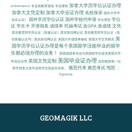
加拿大学历学位认证办理
ordonnance
专业或教育领域
专业课程
加拿大文凭定制
加拿大毕业证办理
名校保录
国外大学毕
国外学历学位认证
国外学校代申请
学位
业证认证〗
学位类型
证
学生卡
开请假条
成绩单
托福考试
改GPA
改成绩
文凭
真实教育部学历认证（留服认证）真实留信网认证
真实教育部学历认证（高
美
美国大学成绩单修改
美国大学文凭购买
仿留服认证书）真实留信网认证
国学历学位认证办理是每个美国留学没能毕业的留学
生都必须办理的业务！
美国成绩单专业为美国留学生提供美国大学
美国毕业证办理
美国文凭定制
毕业证办理
这些都是每一位
雅思代考
雅思考试
驾照
留学加拿大未毕业留学生的必办业务。
：
Diploma
GEOMAGIK LLC