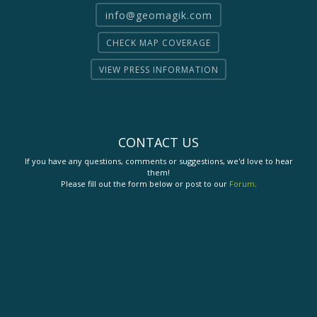
info@geomagik.com
CHECK MAP COVERAGE
VIEW PRESS INFORMATION
CONTACT US
If you have any questions, comments or suggestions, we'd love to hear
them!
Please fill out the form below or post to our
Forum
.