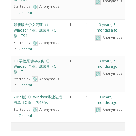
Anonymous
Started by:
Anonymous
in:
General
最新版大学文凭证《》
1
1
3 years, 6
Windsor毕业证成绩单《Q
months ago
微：794
Anonymous
Started by:
Anonymous
in:
General
1:1学校原版学校仿《》
1
1
3 years, 6
Windsor毕业证成绩单《Q
months ago
微：7
Anonymous
Started by:
Anonymous
in:
General
2019版《》Windsor毕业证成
1
1
3 years, 6
绩单《Q微：794868
months ago
Started by:
Anonymous
Anonymous
in:
General