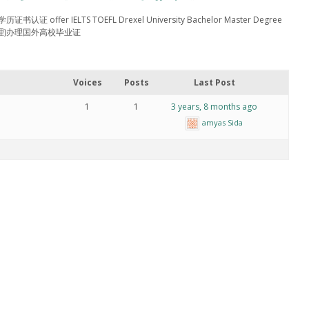
 offer IELTS TOEFL Drexel University Bachelor Master Degree
招代理)办理国外高校毕业证
Voices
Posts
Last Post
1
1
3 years, 8 months ago
amyas Sida