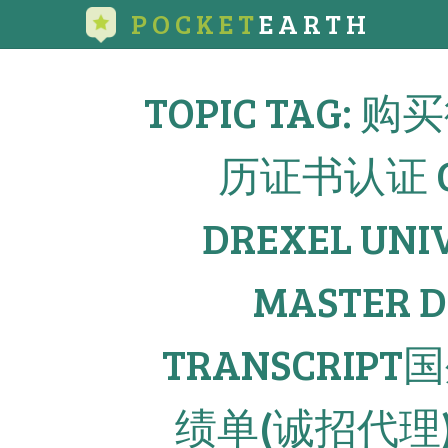
POCKET
EARTH
TOPIC TAG
历证书认证 OFF
DREXEL UNI
MASTER D
TRANSCRI
绩单(诚招代理