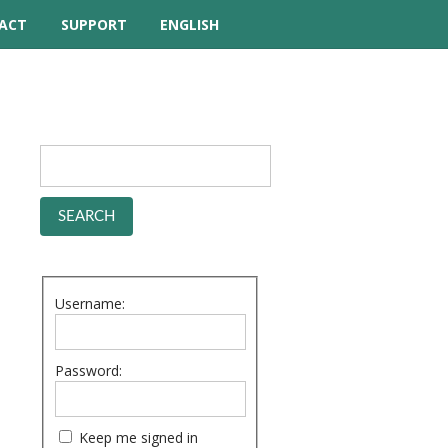
ACT
SUPPORT
ENGLISH
TUTORIAL VIDEOS
HELP MANUAL
FREQUENTLY ASKED
QUESTIONS
FORUM
Username:
Password:
Keep me signed in