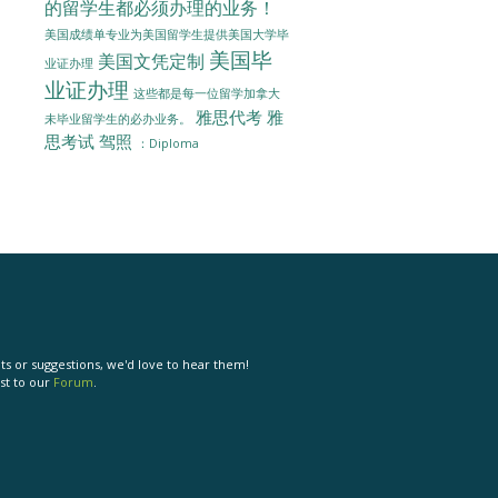
的留学生都必须办理的业务！
美国成绩单专业为美国留学生提供美国大学毕
美国毕
美国文凭定制
业证办理
业证办理
这些都是每一位留学加拿大
雅思代考
雅
未毕业留学生的必办业务。
思考试
驾照
：Diploma
s or suggestions, we'd love to hear them!
st to our
Forum
.