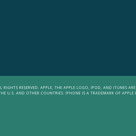
 RIGHTS RESERVED. APPLE, THE APPLE LOGO, IPOD, AND ITUNES ARE
THE U.S. AND OTHER COUNTRIES. IPHONE IS A TRADEMARK OF APPLE 