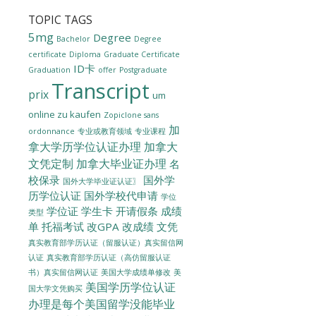
TOPIC TAGS
5mg
Degree
Bachelor
Degree
certificate
Diploma
Graduate Certificate
ID卡
Graduation
offer
Postgraduate
Transcript
prix
um
online zu kaufen
Zopiclone sans
加
ordonnance
专业或教育领域
专业课程
拿大学历学位认证办理
加拿大
文凭定制
加拿大毕业证办理
名
校保录
国外学
国外大学毕业证认证〗
历学位认证
国外学校代申请
学位
学位证
学生卡
开请假条
成绩
类型
单
托福考试
改GPA
改成绩
文凭
真实教育部学历认证（留服认证）真实留信网
认证
真实教育部学历认证（高仿留服认证
美国大学成绩单修改
美
书）真实留信网认证
美国学历学位认证
国大学文凭购买
办理是每个美国留学没能毕业