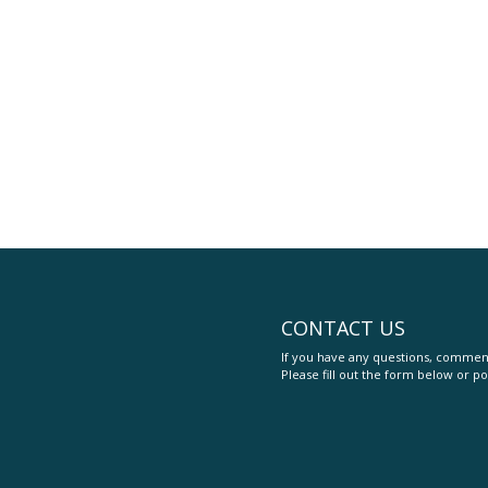
CONTACT US
If you have any questions, comment
Please fill out the form below or po