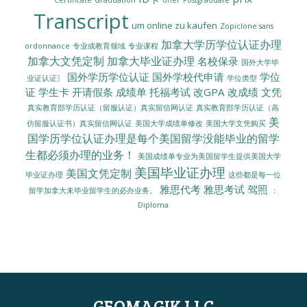
Certificate
Graduation
offer
Postgraduate
Transcript
um online zu kaufen
Zopiclone sans
加拿大学历学位认证办理
ordonnance
专业或教育领域
专业课程
加拿大文凭定制
加拿大毕业证办理
名校保录
国外大学毕
国外学历学位认证
国外学校代申请
学位
业证认证〗
学位类型
证
学生卡
开请假条
成绩单
托福考试
改GPA
改成绩
文凭
真实教育部学历认证（留服认证）真实留信网认证
真实教育部学历认证（高
美
美国大学成绩单修改
美国大学文凭购买
仿留服认证书）真实留信网认证
国学历学位认证办理是每个美国留学没能毕业的留学
生都必须办理的业务！
美国成绩单专业为美国留学生提供美国大学
美国毕业证办理
美国文凭定制
毕业证办理
这些都是每一位
雅思代考
雅思考试
驾照
留学加拿大未毕业留学生的必办业务。
：
Diploma
GEOMAGIK LLC