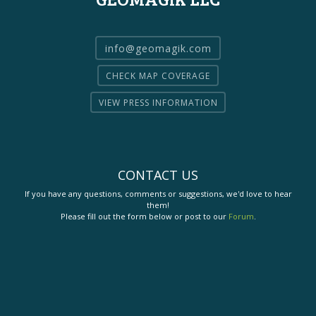
info@geomagik.com
CHECK MAP COVERAGE
VIEW PRESS INFORMATION
CONTACT US
If you have any questions, comments or suggestions, we'd love to hear
them!
Please fill out the form below or post to our
Forum
.