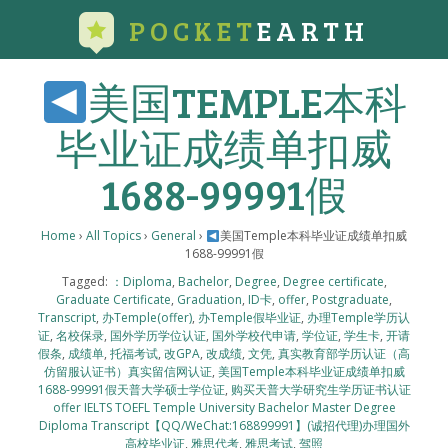
POCKET
EARTH
美国TEMPLE本科
毕业证成绩单扣威
1688-99991假
Home
›
All Topics
›
General
›
美国Temple本科毕业证成绩单扣威
1688-99991假
Tagged:
：Diploma
,
Bachelor
,
Degree
,
Degree certificate
,
Graduate Certificate
,
Graduation
,
ID卡
,
offer
,
Postgraduate
,
Transcript
,
办Temple(offer)
,
办Temple假毕业证
,
办理Temple学历认
证
,
名校保录
,
国外学历学位认证
,
国外学校代申请
,
学位证
,
学生卡
,
开请
假条
,
成绩单
,
托福考试
,
改GPA
,
改成绩
,
文凭
,
真实教育部学历认证（高
仿留服认证书）真实留信网认证
,
美国Temple本科毕业证成绩单扣威
1688-99991假天普大学硕士学位证
,
购买天普大学研究生学历证书认证
offer IELTS TOEFL Temple University Bachelor Master Degree
Diploma Transcript【QQ/WeChat:168899991】(诚招代理)办理国外
高校毕业证
,
雅思代考
,
雅思考试
,
驾照