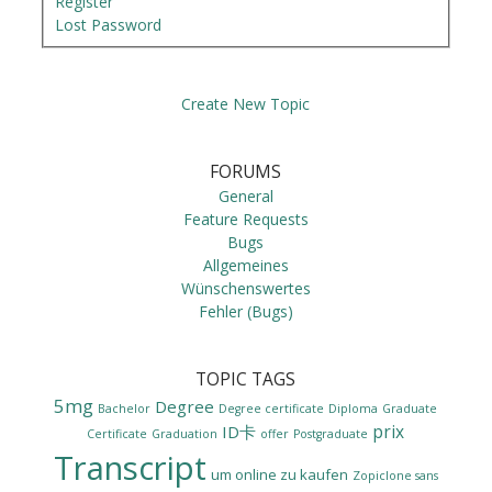
Register
Lost Password
Create New Topic
FORUMS
General
Feature Requests
Bugs
Allgemeines
Wünschenswertes
Fehler (Bugs)
TOPIC TAGS
5mg
Degree
Bachelor
Degree certificate
Diploma
Graduate
prix
ID卡
Certificate
Graduation
offer
Postgraduate
Transcript
um online zu kaufen
Zopiclone sans