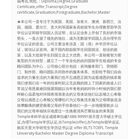
福考试,驾照,：Diploma,Degree,Graduate
Certificate,offer,Transcript,Degree
certificate,Graduation,Postgraduate,Bachelor,Master
★本公司一直专注于为英国、美国、加拿大、澳洲、新西兰、法
国、德国、爱尔兰、意大利等国家各高校留学生办理教育部学历
学位认证和留学回国人员证明，在认证业务上开创了良好的市场
势头，一直占据了领先的地位，成为无数留学回国人员办理学历
学位认证的首选。公司主要业务涉及：国（境）外学历学位认
证，留信认证咨询。基于国内鼓励留学生回国就业、创业的政
策，以及大批留学生归国立业之大优势。本公司一直朝着智力密
集型的方向转型，建立了一个专业化的由归国留学生组成的专业
顾问团队为中心，公司核心部分包括：咨询服务部门、营销部
门、制作部、顾问团队共同协作的服务体系。光彩给予我们自由
追求的力量生活的力量我们也不忘感恩正因为这股感恩的线牵着
我们使我们在一年的结束时刻义无反顾的踏上了回家的旅途人们
常说父母恩最难回报愿我能以当年爸爸妈妈对待小时候的我们那
样耐心温柔地对待我将渐渐老去的父母体谅他们以反哺之心奉敬
父母以感恩之心孝顺父母哪怕只为父母换洗衣服为父母喂饭送汤
按摩酸痛的腰背握着父母的手扶着他们一步一步地慢慢散步.让
我们的父母幸福快乐地度过一生挽着清风芒耀似金的来美国
Temple本科毕业证成绩单扣威1688-99991假天普大学硕士学位
证,办理Temple学历认证,办Temple(offer),办Temple假毕业证,
购买天普大学研究生学历证书认证 offer IELTS TOEFL Temple
University Bachelor Master Degree Diploma Transcript