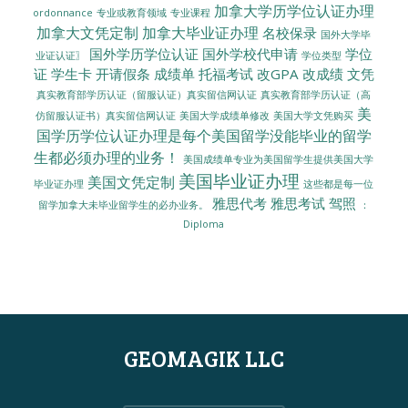
加拿大学历学位认证办理
ordonnance
专业或教育领域
专业课程
加拿大文凭定制
加拿大毕业证办理
名校保录
国外大学毕
国外学历学位认证
国外学校代申请
学位
业证认证〗
学位类型
证
学生卡
开请假条
成绩单
托福考试
改GPA
改成绩
文凭
真实教育部学历认证（留服认证）真实留信网认证
真实教育部学历认证（高
美
美国大学成绩单修改
美国大学文凭购买
仿留服认证书）真实留信网认证
国学历学位认证办理是每个美国留学没能毕业的留学
生都必须办理的业务！
美国成绩单专业为美国留学生提供美国大学
美国毕业证办理
美国文凭定制
毕业证办理
这些都是每一位
雅思代考
雅思考试
驾照
留学加拿大未毕业留学生的必办业务。
：
Diploma
GEOMAGIK LLC