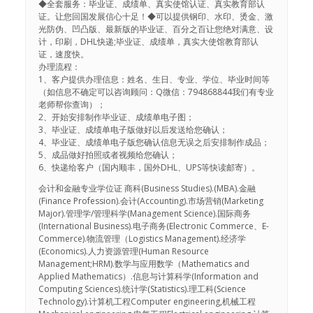
◆全套服务：毕业证、成绩单、真实使馆认证、真实教育部认
证。让您回国发展信心十足！◆可以提供钢印、水印、烫金、激
光防伪、凹凸版、最新版的毕业证、百分之百让您绝对满意、设
计，印刷，DHL快递;毕业证、成绩单，真实大使馆教育部认
证，速度快。
办理流程：
1、客户提供办理信息：姓名、生日、专业、学位、毕业时间等
（如信息不确定可以咨询顾问：Q微信：794868844我们有专业
老师帮你查询）；
2、开始安排制作毕业证、成绩单电子图；
3、毕业证、成绩单电子版做好以后发送给您确认；
4、毕业证、成绩单电子版您确认信息无误之后安排制作成品；
5、成品做好拍照或者视频给您确认；
6、快递给客户（国内顺丰，国外DHL、UPS等快读邮寄）。
会计和金融专业学位证 商科(Business Studies).(MBA).金融
(Finance Profession).会计(Accounting).市场营销(Marketing
Major).管理学/管理科学(Management Science).国际商务
(International Business).电子商务(Electronic Commerce、E-
Commerce).物流管理（Logistics Management).经济学
(Economics).人力资源管理(Human Resource
Management;HRM).数学与应用数学（Mathematics and
Applied Mathematics）.信息与计算科学(Information and
Computing Sciences).统计学(Statistics).理工科(Science
Technology).计算机工程Computer engineering,机械工程