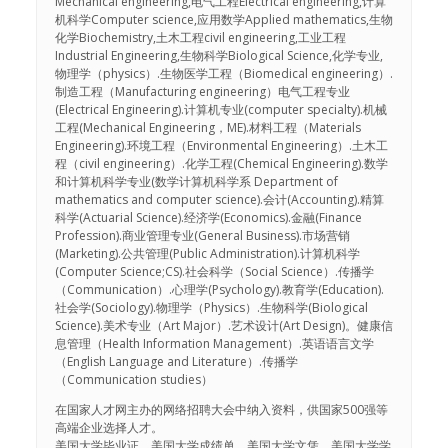
Mechanical engineering,电气工程Electrical engineering,计算
机科学Computer science,应用数学Applied mathematics,生物
化学Biochemistry,土木工程civil engineering,工业工程
Industrial Engineering,生物科学Biological Science,化学专业,
物理学（physics）.生物医学工程（Biomedical engineering）.
制造工程（Manufacturing engineering）电气工程专业
(Electrical Engineering).计算机专业(computer specialty).机械
工程(Mechanical Engineering，ME).材料工程（Materials
Engineering).环境工程（Environmental Engineering）.土木工
程（civil engineering）.化学工程(Chemical Engineering).数学
和计算机科学专业(数学计算机科学系 Department of
mathematics and computer science).会计(Accounting).精算
科学(Actuarial Science).经济学(Economics).金融(Finance
Profession).商业管理专业(General Business).市场营销
(Marketing).公共管理(Public Administration).计算机科学
(Computer Science;CS).社会科学（Social Science）.传播学
（Communication）.心理学(Psychology).教育学(Education).
社会学(Sociology).物理学（Physics）.生物科学(Biological
Science).美术专业（Art Major）.艺术设计(Art Design)。健康信
息管理（Health Information Management）.英语语言文学
（English Language and Literature）.传播学
（Communication studies）
在国家人才网主办的网络招聘大会中纳入资料，供国家500强等
高端企业选择人才。
美国大学毕业证、美国大学成绩单、美国大学文凭、美国大学学