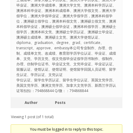
毕业证、澳洲大学成绩单、澳洲大学文凭、澳洲本科学历认证、
澳洲本科毕业证、澳洲本科成绩单、澳洲大学假文凭，澳洲大学
假学位，澳洲大学假毕业证，澳洲大学假学历，澳洲本科假学
位，澳洲硕士假学位，澳洲本科假文凭，澳洲硕士假文凭，澳洲
本科假毕业证，澳洲硕士假毕业证，澳洲本科假学历，澳洲硕士
假学历，澳洲本科文凭、澳洲硕士学历认证、澳洲硕士毕业证、
澳洲硕士成绩单、澳洲硕士文凭、澳洲大学使馆认证、
diploma、graduation、degree、grad、certificate、
transcript、approve、embassy本公司专业制作、办理、仿
制、成绩单文凭、改成绩、教育部学历学位认证、毕业证、成绩
单、文凭、学历文凭、假文凭假毕业证假学历书制作、假制作、
办理、仿制学位证书、毕业证文凭、文凭毕业证、毕业证认证、
留服认证、使馆认证、使馆证明、使馆留学回国人员证明、留学
生认证、学历认证、文凭认证
学位认证、留学生学历认证、留学生学位认证、英国文凭学历、
美国文凭学历、澳洲文凭学历、加拿大文凭学历、新西兰学历认
证等扣扣:：794868844 Q/微：：794868844
Author
Posts
Viewing 1 post (of 1 total)
You must be logged in to reply to this topic.