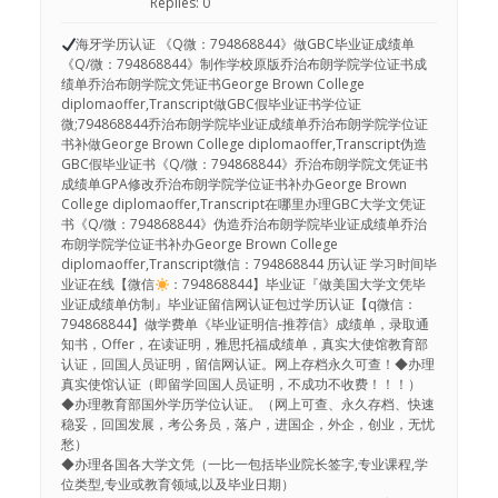
Replies: 0
海牙学历认证 《Q微：794868844》做GBC毕业证成绩单
《Q/微：794868844》制作学校原版乔治布朗学院学位证书成
绩单乔治布朗学院文凭证书George Brown College
diplomaoffer,Transcript做GBC假毕业证书学位证
微;794868844乔治布朗学院毕业证成绩单乔治布朗学院学位证
书补做George Brown College diplomaoffer,Transcript伪造
GBC假毕业证书《Q/微：794868844》乔治布朗学院文凭证书
成绩单GPA修改乔治布朗学院学位证书补办George Brown
College diplomaoffer,Transcript在哪里办理GBC大学文凭证
书《Q/微：794868844》伪造乔治布朗学院毕业证成绩单乔治
布朗学院学位证书补办George Brown College
diplomaoffer,Transcript微信：794868844 历认证 学习时间毕
业证在线【微信
：794868844】毕业证『做美国大学文凭毕
业证成绩单仿制』毕业证留信网认证包过学历认证【q微信：
794868844】做学费单《毕业证明信-推荐信》成绩单，录取通
知书，Offer，在读证明，雅思托福成绩单，真实大使馆教育部
认证，回国人员证明，留信网认证。网上存档永久可查！◆办理
真实使馆认证（即留学回国人员证明，不成功不收费！！！）
◆办理教育部国外学历学位认证。（网上可查、永久存档、快速
稳妥，回国发展，考公务员，落户，进国企，外企，创业，无忧
愁）
◆办理各国各大学文凭（一比一包括毕业院长签字,专业课程,学
位类型,专业或教育领域,以及毕业日期）