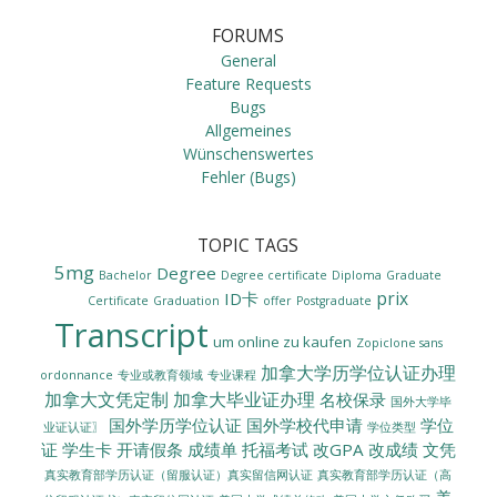
FORUMS
General
Feature Requests
Bugs
Allgemeines
Wünschenswertes
Fehler (Bugs)
TOPIC TAGS
5mg
Degree
Bachelor
Degree certificate
Diploma
Graduate
prix
ID卡
Certificate
Graduation
offer
Postgraduate
Transcript
um online zu kaufen
Zopiclone sans
加拿大学历学位认证办理
ordonnance
专业或教育领域
专业课程
加拿大文凭定制
加拿大毕业证办理
名校保录
国外大学毕
国外学历学位认证
国外学校代申请
学位
业证认证〗
学位类型
证
学生卡
开请假条
成绩单
托福考试
改GPA
改成绩
文凭
真实教育部学历认证（留服认证）真实留信网认证
真实教育部学历认证（高