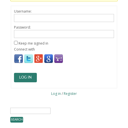
Username:
Password:
Keep me signed in
Connect with
LOG IN
Log in
/
Register