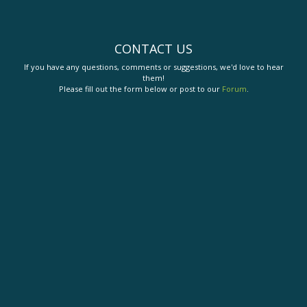
CONTACT US
If you have any questions, comments or suggestions, we'd love to hear
them!
Please fill out the form below or post to our
Forum
.