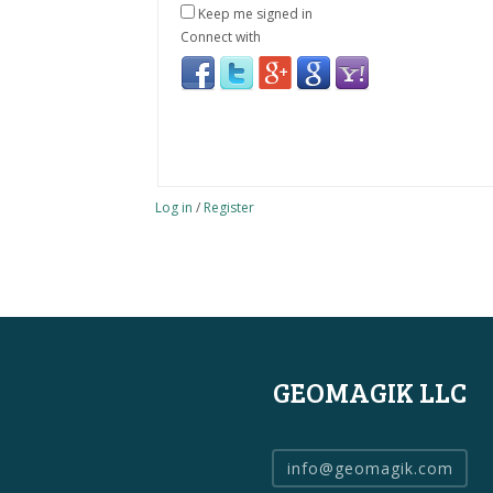
Keep me signed in
Connect with
Log in
/
Register
GEOMAGIK LLC
info@geomagik.com