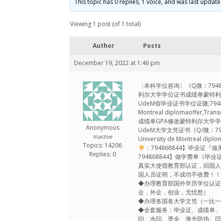
This topic has 0 replies, 1 voice, and was last updat
Viewing 1 post (of 1 total)
Author
Posts
December 19, 2022 at 1:46 pm
〈本科学位咨询〉《Q微：7948
利尔大学学位证书成绩单蒙特利尔大学文凭证书
UdeM假毕业证书学位证微;794
Montreal diplomaoffe
成绩单GPA修改蒙特利尔大学学位证书补办U
Anonymous
UdeM大学文凭证书《Q/微：
Inactive
University de Montreal
Topics: 14206
：794868844】毕业
Replies: 0
794868844】做学费单《毕
真实大使馆教育部认证，回国
国人员证明，不成功不收费！
◆办理教育部国外学历学位认
企，外企，创业，无忧愁）
◆办理各国各大学文凭（一比一
◆全套服务：毕业证、成绩单
印、水印、烫金、激光防伪、凹