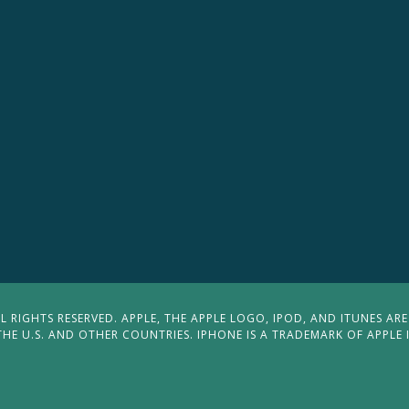
 RIGHTS RESERVED. APPLE, THE APPLE LOGO, IPOD, AND ITUNES ARE
THE U.S. AND OTHER COUNTRIES. IPHONE IS A TRADEMARK OF APPLE 