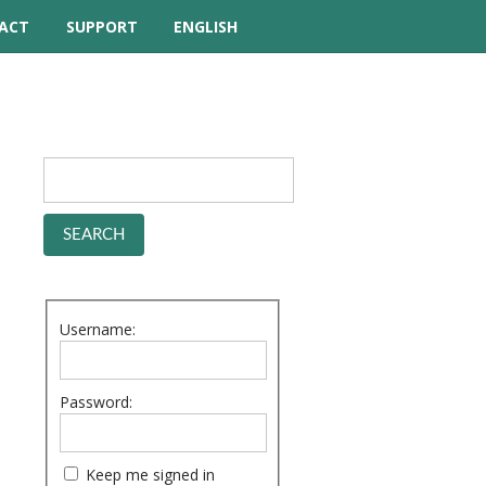
ACT
SUPPORT
ENGLISH
TUTORIAL VIDEOS
HELP MANUAL
FREQUENTLY ASKED
QUESTIONS
FORUM
Username:
Password:
Keep me signed in