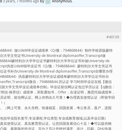
ed
3 years, 7 months ago
by
Anonymous
.
#40139
68844》做UdeM毕业证成绩单《Q/微：794868844》制作学校原版蒙特
University de Montreal diplomaoffer,Transcript做
868844蒙特利尔大学学位证书蒙特利尔大学学位证书补做University de
r,Transcript伪造UdeM假毕业证书《Q/微：794868844》蒙特利尔大学文凭证书
niversity de Montreal diplomaoffer,Transcript在哪里办理
794868844》伪造蒙特利尔大学毕业证成绩单蒙特利尔大学学位证书补办
 diplomaoffer,Transcript微信：794868844 历认证 学习时间毕业证在线【微信
证『做美国大学文凭毕业证成绩单仿制』毕业证留信网认证包过学历认证【q微信：
业证明信-推荐信》成绩单，录取通知书，Offer，在读证明，雅思托福成绩单，
人员证明，留信网认证。网上存档永久可查！◆办理真实使馆认证（即留学回
！！）
证。（网上可查、永久存档、快速稳妥，回国发展，考公务员，落户，进国
包括毕业院长签字,专业课程,学位类型,专业或教育领域,以及毕业日期）
、真实使馆认证、真实教育部认证。让您回国发展信心十足！◆可以提供钢
凸版、最新版的毕业证、百分之百让您绝对满意、设计，印刷，DHL快递;