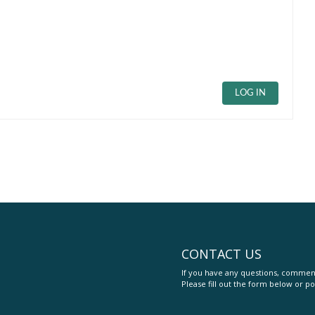
LOG IN
CONTACT US
If you have any questions, comment
Please fill out the form below or po