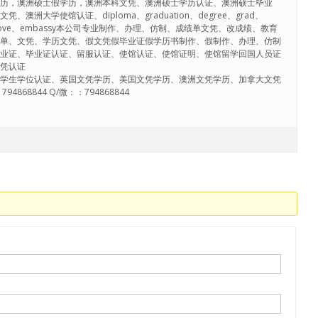
学历，澳洲硕士假学历，澳洲本科文凭、澳洲硕士学历认证、澳洲硕士毕业
澳洲大学使馆认证、diploma、graduation、degree、grad、
ipt、approve、embassy本公司专业制作、办理、仿制、成绩单文凭、改成绩、教育
绩单、文凭、学历文凭、假文凭假毕业证假学历书制作、假制作、办理、仿制
毕业证、毕业证认证、留服认证、使馆认证、使馆证明、使馆留学回国人员证
文凭认证
留学生学位认证、英国文凭学历、美国文凭学历、澳洲文凭学历、加拿大文凭
868844 Q/微：：794868844