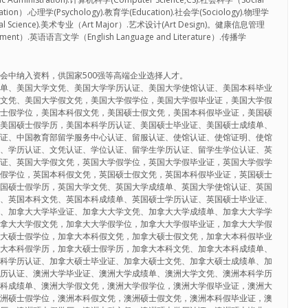
ion）.心理学(Psychology).教育学(Education).社会学(Sociology).物理学
cal Science).美术专业（Art Major）.艺术设计(Art Design)。健康信息管理
agement）.英语语言文学（English Language and Literature）.传播学
会中纳入资料，供国家500强等高端企业选择人才。
绩单、美国大学文凭、美国大学学历认证、美国大学使馆认证、美国本科毕业
科文凭、美国大学假文凭，美国大学假学位，美国大学假毕业证，美国大学假
硕士假学位，美国本科假文凭，美国硕士假文凭，美国本科假毕业证，美国硕
，美国硕士假学历，美国本科学历认证、美国硕士毕业证、美国硕士成绩单、
认证、中国教育部留学服务中心认证、留服认证、使馆认证、使馆证明、使馆
证、学历认证、文凭认证、学位认证、留学生学历认证、留学生学位认证、英
业证、英国大学假文凭，英国大学假学位，英国大学假毕业证，英国大学假学
士假学位，英国本科假文凭，英国硕士假文凭，英国本科假毕业证，英国硕士
英国硕士假学历，英国大学文凭、英国大学成绩单、英国大学使馆认证、英国
证、英国本科文凭、英国本科成绩单、英国硕士学历认证、英国硕士毕业证、
单、加拿大大学毕业证、加拿大大学文凭、加拿大大学成绩单、加拿大大学学
加拿大大学假文凭，加拿大大学假学位，加拿大大学假毕业证，加拿大大学假
拿大硕士假学位，加拿大本科假文凭，加拿大硕士假文凭，加拿大本科假毕业
拿大本科假学历，加拿大硕士假学历，加拿大本科文凭、加拿大本科成绩单、
本科学历认证、加拿大硕士毕业证、加拿大硕士文凭、加拿大硕士成绩单、加
学历认证、澳洲大学毕业证、澳洲大学成绩单、澳洲大学文凭、澳洲本科学历
本科成绩单、澳洲大学假文凭，澳洲大学假学位，澳洲大学假毕业证，澳洲大
澳洲硕士假学位，澳洲本科假文凭，澳洲硕士假文凭，澳洲本科假毕业证，澳