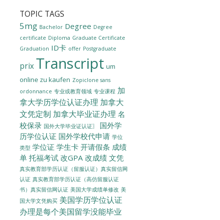
TOPIC TAGS
5mg
Degree
Bachelor
Degree
certificate
Diploma
Graduate Certificate
ID卡
Graduation
offer
Postgraduate
Transcript
prix
um
online zu kaufen
Zopiclone sans
加
ordonnance
专业或教育领域
专业课程
拿大学历学位认证办理
加拿大
文凭定制
加拿大毕业证办理
名
校保录
国外学
国外大学毕业证认证〗
历学位认证
国外学校代申请
学位
学位证
学生卡
开请假条
成绩
类型
单
托福考试
改GPA
改成绩
文凭
真实教育部学历认证（留服认证）真实留信网
认证
真实教育部学历认证（高仿留服认证
美国大学成绩单修改
美
书）真实留信网认证
美国学历学位认证
国大学文凭购买
办理是每个美国留学没能毕业