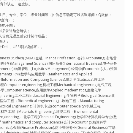
教育部认证，速度快。
生日、专业、学位、毕业时间等（如信息不确定可以咨询顾问：Q微信：
帮你查询）；
单电子图；
以后发送给您确认；
认信息无误之后安排制作成品；
确认；
DHL、UPS等快读邮寄）。
Studies).(MBA).金融(Finance Profession).会计(Accounting).市场营
理科学(Management Science).国际商务(International Business).电子商务
Commerce).物流管理（Logistics Management).经济学(Economics).人力资源
gement;HRM).数学与应用数学（Mathematics and Applied
ormation and Computing Sciences).统计学(Statistics).理工科
工程Computer engineering,机械工程Mechanical engineering,电气工程
算机科学Computer science,应用数学Applied mathematics,生物化学
gineering,工业工程Industrial Engineering,生物科学Biological Science,化
工程（Biomedical engineering）.制造工程（Manufacturing
rical Engineering).计算机专业(computer specialty).机械工程
ME).材料工程（Materials Engineering).环境工程（Environmental
l engineering）.化学工程(Chemical Engineering).数学和计算机科学专业(数
athematics and computer science).会计(Accounting).精算科学
conomics).金融(Finance Profession).商业管理专业(General Business).市场
c Administration).计算机科学(Computer Science;CS).社会科学（Social