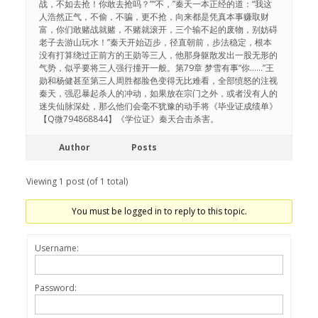
战，不如去抢！你敢去抢吗？”“不，”秦天一本正经的道：“我这
人浩然正气，不偷，不骗，更不抢，向来都是凭真本事赚取财
富，你们敢赌战就赌，不赌就滚开，三个输不起的废物，别妨碍
老子去游山玩水！”秦天开始迈步，径直朝前，步法稳定，根本
没有打算绕过正前方的王勋等三人，他那身躯散发出一股无形的
气势，似乎要将三人强行撞开一般。第79章 梦雪有事“你……”王
勋和杨健甚至第三人周胜都脸色变得无比难看，全部愤怒的注视
秦天，强忍暴起杀人的冲动，如果放在宗门之外，或者没有人的
迷失仙脉深处，那么他们会毫不犹豫的动手将《毕业证成绩单》
【Q微794868844】《学位证》秦天合击杀害。
Author
Posts
Viewing 1 post (of 1 total)
You must be logged in to reply to this topic.
Username:
Password: