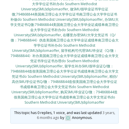
大学学位证书补办do Southern Methodist
University(SMU)diplomaoffer
,
做SMU假毕业证书学位证
微;794868844美国南卫理公会大学学位证书南卫理公会大学学位证书
补做do Southern Methodist University(SMU)diplomaoffer
,
办SMU大
学文凭证书Q微:794868844美国南卫理公会大学毕业证成绩单南卫理公
会大学学位证书补办do Southern Methodist
University(SMU)diplomaoffer
,
在哪里办理SMU大学文凭证书《Q/
微：794868844》伪造美国南卫理公会大学毕业证成绩单南卫理公会大
学学位证书补办do Southern Methodist
University(SMU)diplomaoffer
,
留学机构可代理SMU毕业证《Q/微：
794868844》补办美国南卫理公会大学毕业证成绩单南卫理公会大学文
凭证书学位证书办理do Southern Methodist
University(SMU)diplomaoffer
,
留学生补办SMU假毕业证Q/微：
794868844造假美国南卫理公会大学学位证书成绩单南卫理公会大学文
凭证书do Southern Methodist University(SMU)diplomaoffer
,
精仿/
高仿SMU学位证书Q/微：794868844造假美国南卫理公会大学学位证
书成绩单南卫理公会大学文凭证书do Southern Methodist
University(SMU)diplomaoffer
,
购买SMU毕业证Q/微：794868844造
假美国南卫理公会大学学位证书成绩单南卫理公会大学文凭证书do
Southern Methodist University(SMU)diplomaoffer
This topic has 0 replies, 1 voice, and was last updated
3 years,
6 months ago
by
Anonymous
.