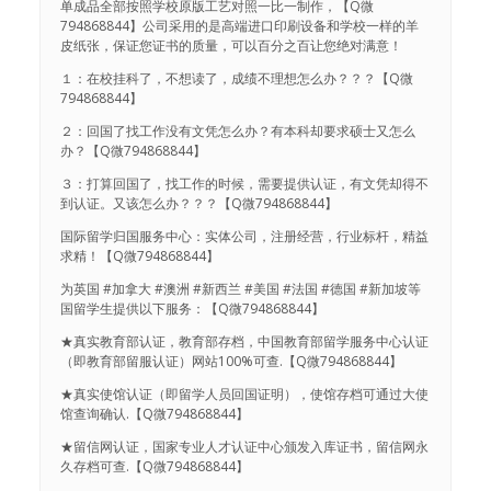
单成品全部按照学校原版工艺对照一比一制作，【Q微
794868844】公司采用的是高端进口印刷设备和学校一样的羊
皮纸张，保证您证书的质量，可以百分之百让您绝对满意！
１：在校挂科了，不想读了，成绩不理想怎么办？？？【Q微
794868844】
２：回国了找工作没有文凭怎么办？有本科却要求硕士又怎么
办？【Q微794868844】
３：打算回国了，找工作的时候，需要提供认证，有文凭却得不
到认证。又该怎么办？？？【Q微794868844】
国际留学归国服务中心：实体公司，注册经营，行业标杆，精益
求精！【Q微794868844】
为英国 #加拿大 #澳洲 #新西兰 #美国 #法国 #德国 #新加坡等
国留学生提供以下服务：【Q微794868844】
★真实教育部认证，教育部存档，中国教育部留学服务中心认证
（即教育部留服认证）网站100%可查.【Q微794868844】
★真实使馆认证（即留学人员回国证明），使馆存档可通过大使
馆查询确认.【Q微794868844】
★留信网认证，国家专业人才认证中心颁发入库证书，留信网永
久存档可查.【Q微794868844】