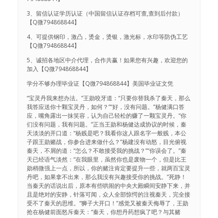
3、留信认证学历认证（中国留信认证存档可查,查到后付款）
【Q微794868844】
4、可提供钢印，激凸，烫金，烫银，激光标，水印等防伪工艺
【Q微794868844】
5、诚招各地区中介代理，合作共赢！如果您有兴趣，欢迎您的
加入【Q微794868844】
学分不够办理毕业证【Q微794868844】美国毕业证文凭
“宝灵丹我来想办法。”王勋咬牙道：“只要你替我杀了秦天，那么
我答应送你十颗宝灵丹，如何？”“好，没有问题。”杨健满口答
应，嘴角露出一抹笑容，认为自己轻松的赚了一颗宝灵丹。“你
们没有问题，我有问题。”正当王勋和杨健达成协议的时候，秦
天淡淡的开口道：“杨贱是吧？我看你这人跟名字一般贱，本公
子跟王勋赌战，你参合进来做什么？”杨建没有动怒，目光俯视
秦天，不屑的道：“怎么？不敢接受我的挑战？”“你误会了。”秦
天已经语气淡然：“在我眼里，虽然你也是废物一个，但是比王
勋稍微强上一点，所以，你的赌注肯定要提升一些，就两百宝灵
丹吧，如果拿不出来，那么我没有兴趣接受你的挑战。”死静！
当秦天的话说出后，原本有些哄闹的中央大殿瞬间安静下来，并
且是绝对的安静，针落可闻，众人全部惊愕的注视秦天，完全接
受不了秦天的思维。“狮子大开口！”感觉又被秦天侮辱了，王勋
抢在杨健前面怒斥秦天：“秦天，你想丹药想疯了吧？与其赌