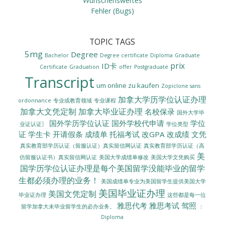
Wünschenswertes
Fehler (Bugs)
TOPIC TAGS
5mg
Degree
Bachelor
Degree certificate
Diploma
Graduate
prix
ID卡
Certificate
Graduation
offer
Postgraduate
Transcript
um online zu kaufen
Zopiclone sans
加拿大学历学位认证办理
ordonnance
专业或教育领域
专业课程
加拿大文凭定制
加拿大毕业证办理
名校保录
国外大学毕
国外学历学位认证
国外学校代申请
学位
业证认证〗
学位类型
证
学生卡
开请假条
成绩单
托福考试
改GPA
改成绩
文凭
真实教育部学历认证（留服认证）真实留信网认证
真实教育部学历认证（高
美
美国大学成绩单修改
美国大学文凭购买
仿留服认证书）真实留信网认证
国学历学位认证办理是每个美国留学没能毕业的留学
生都必须办理的业务！
美国成绩单专业为美国留学生提供美国大学
美国毕业证办理
美国文凭定制
毕业证办理
这些都是每一位
雅思代考
雅思考试
驾照
留学加拿大未毕业留学生的必办业务。
：
Diploma