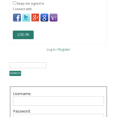
Keep me signed in
Connect with
LOG IN
Log in
/
Register
Username:
Password: