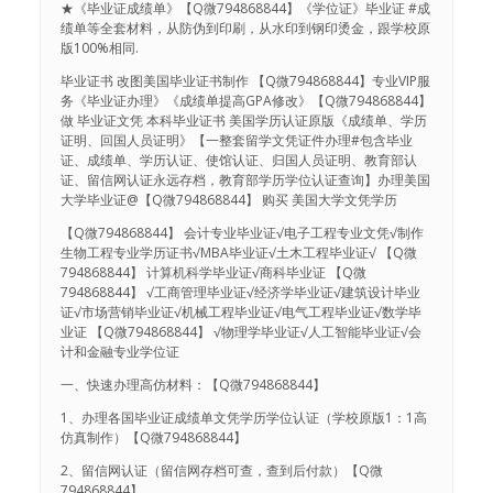
★《毕业证成绩单》【Q微794868844】《学位证》毕业证 #成
绩单等全套材料，从防伪到印刷，从水印到钢印烫金，跟学校原
版100%相同.
毕业证书 改图美国毕业证书制作 【Q微794868844】专业VIP服
务《毕业证办理》《成绩单提高GPA修改》【Q微794868844】
做 毕业证文凭 本科毕业证书 美国学历认证原版《成绩单、学历
证明、回国人员证明》【一整套留学文凭证件办理#包含毕业
证、成绩单、学历认证、使馆认证、归国人员证明、教育部认
证、留信网认证永远存档，教育部学历学位认证查询】办理美国
大学毕业证@【Q微794868844】 购买 美国大学文凭学历
【Q微794868844】 会计专业毕业证√电子工程专业文凭√制作
生物工程专业学历证书√MBA毕业证√土木工程毕业证√ 【Q微
794868844】 计算机科学毕业证√商科毕业证 【Q微
794868844】 √工商管理毕业证√经济学毕业证√建筑设计毕业
证√市场营销毕业证√机械工程毕业证√电气工程毕业证√数学毕
业证 【Q微794868844】 √物理学毕业证√人工智能毕业证√会
计和金融专业学位证
一、快速办理高仿材料：【Q微794868844】
1、办理各国毕业证成绩单文凭学历学位认证（学校原版1：1高
仿真制作）【Q微794868844】
2、留信网认证（留信网存档可查，查到后付款）【Q微
794868844】