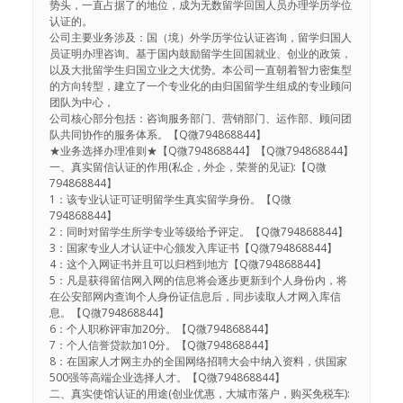
势头，一直占据了的地位，成为无数留学回国人员办理学历学位
认证的。
公司主要业务涉及：国（境）外学历学位认证咨询，留学归国人
员证明办理咨询。基于国内鼓励留学生回国就业、创业的政策，
以及大批留学生归国立业之大优势。本公司一直朝着智力密集型
的方向转型，建立了一个专业化的由归国留学生组成的专业顾问
团队为中心，
公司核心部分包括：咨询服务部门、营销部门、运作部、顾问团
队共同协作的服务体系。【Q微794868844】
★业务选择办理准则★【Q微794868844】【Q微794868844】
一、真实留信认证的作用(私企，外企，荣誉的见证):【Q微
794868844】
1：该专业认证可证明留学生真实留学身份。【Q微
794868844】
2：同时对留学生所学专业等级给予评定。【Q微794868844】
3：国家专业人才认证中心颁发入库证书【Q微794868844】
4：这个入网证书并且可以归档到地方【Q微794868844】
5：凡是获得留信网入网的信息将会逐步更新到个人身份内，将
在公安部网内查询个人身份证信息后，同步读取人才网入库信
息。【Q微794868844】
6：个人职称评审加20分。【Q微794868844】
7：个人信誉贷款加10分。【Q微794868844】
8：在国家人才网主办的全国网络招聘大会中纳入资料，供国家
500强等高端企业选择人才。【Q微794868844】
二、真实使馆认证的用途(创业优惠，大城市落户，购买免税车):