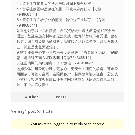
4：留学生在加拿大的学习居留时间不符合标准
5：留学生前置学历存在问题，不被教育部认可【Q微
794868844】
6：留学生存在转学分的情况，转学分不被认可。【Q微
794868844】
如果您处于以上几种情况，自己贸然去申请认证,您必然不会被
通过，甚至连递交材料都无法完成，教育部留服不会受理。更有
甚者，因为您提供假的材料，后被拉入认证黑名单，以后再想认
证，简直是比登天还难了。
★留学服务中心专业为您服务，更多关于“ 教育部学历认证 ”的信
息，请通过下面方式联系我【Q微794868844】
认证咨询顾问为您服务：QQ/微信：794868844
选择实体注册公司办理，更放心，更安全！我们的承诺：可来公
司面谈，可签订合同，会陪同客户一起到教育部认证窗口递交认
证材料，客户在教育部认证查询网站查询到认证通过结果后付
款，不成功不收费！
Author
Posts
Viewing 1 post (of 1 total)
You must be logged in to reply to this topic.