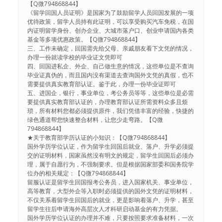
【Q微794868844】
《留学回国人员证明》是国家为了鼓励留学人员回国发展的一项
优待政策，留学人员持有此证明，可以享受购买汽车免税，在国
内证明留学身份、创办企业、大城市落户口、创业申请国内各类
基金等多项优惠政策。【Q微794868844】
三、工作未确定，回国需先给父母、亲戚朋友看下文凭的情况，
办理一份就读学校的毕业证文凭即可
四、回国进私企、外企、自己做生意的情况，这些单位是不查询
毕业证真伪的，而且国内没有渠道去查询国外文凭的真假，也不
需要提供真实教育部认证。鉴于此，办理一份毕业证即可
五、进国企，银行，事业单位，考公务员等等，这些单位是必需
要提供真实教育部认证的，办理教育部认证所需资料众多且烦
琐，所有材料您都必须提供原件，我们凭借丰富的经验，快捷的
绿色通道帮您快速整合材料，让您少走弯路。【Q微
794868844】
★关于教育部学历认证的小知识：【Q微794868844】
国外学历学位认证，作为留学生回国后就业、落户、升学必须提
交的证明材料，国家虽然没有明文的规定，留学生回国后必须办
理，属于自愿行为，不强制要求。但是根据国家部委和国务院学
位办的相关规定：【Q微794868844】
留服认证是留学生回国报考公务员，进入国家机关、事业单位，
高等教育，大型外企等入职时必须提供的国外文凭的证明材料，
不仅关系着留学生回国后的就业，更是影响着落户、升学，甚至
留学生往后申请海外高层次人才科研启动基金的有力凭据。
国外学历学位认证的办理并不难，只要按照要求准备材料，一次