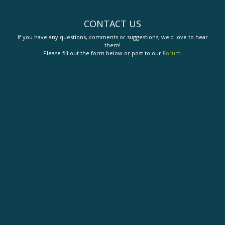
CONTACT US
If you have any questions, comments or suggestions, we'd love to hear
them!
Please fill out the form below or post to our
Forum
.