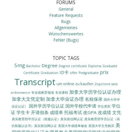
FORUMS
General
Feature Requests
Bugs
Allgemeines
Wünschenswertes
Fehler (Bugs)
TOPIC TAGS
5mg
Degree
Bachelor
Degree certificate
Diploma
Graduate
prix
ID卡
Certificate
Graduation
offer
Postgraduate
Transcript
um online zu kaufen
Zopiclone sans
加拿大学历学位认证办理
ordonnance
专业或教育领域
专业课程
加拿大文凭定制
加拿大毕业证办理
名校保录
国外大学毕
国外学历学位认证
国外学校代申请
学位
业证认证〗
学位类型
证
学生卡
开请假条
成绩单
托福考试
改GPA
改成绩
文凭
真实教育部学历认证（留服认证）真实留信网认证
真实教育部学历认证（高
美
美国大学成绩单修改
美国大学文凭购买
仿留服认证书）真实留信网认证