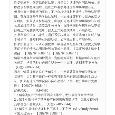
性提交材料，很容易通过认证，只是因为认证的时间比较长，所
以建议留学生回国后，就应立即着手办理国外学历学位认证。
但是也有一些马虎的童鞋，不小心将认证材料遗失，导致认证受
阻。在办理国外学历学位认证时，一次性提交材料，以免延误认
证时间，如果认证材料遗失，应该如何办理国外学历学位认证呢
如果成绩单遗失，需联系学校补办，办理学国外学历学位认证必
须有正式完整的成绩单，如无正式完整成绩单，不能办理。
如果所获学位证书遗失，需联系学校补办，或开具相关证明在该
学校学习，并顺利毕业的证明信，如不能出具，不能办理。
如果护照遗失，申请者需提供：申请者亲笔签名的无法提交留学
期间护照的情况说明新护照首页或户籍簿。【Q微794868844】
提醒：【Q微794868844】【Q微794868844】
留学生补办留学期间护照有一定的时间限制，根据留服认证的相
关规定，护照的补办必须在毕业一年内办理，逾期将不予补办。
【Q微794868844】
再次，慎重提醒各位广大留学生，一定要妥善保管留学期间的一
切材料，因为其中任何一样都有可能关系到您回国后的学历认
证。如果有遗失的情况自己实在处理不了的，我公司可代为办
理！【Q微794868844】
如果您处于一下几种情况：
1：留学期间由于种种原因没有毕业，无法获得加拿大大学。
2：留学生取得学历的学校不被国家教育部认可，因此取得的学
历学位也不会被认可。【Q微794868844】
3：留学生提供的认证材料不真实，不完整（缺少Study Permit
和出入境Visa）【Q微794868844】