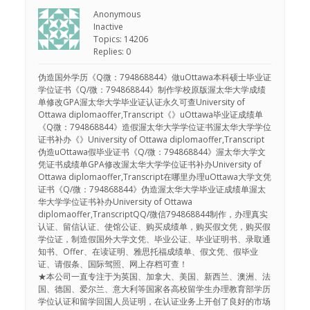
Anonymous
Inactive
Topics: 14206
Replies: 0
伪造国外学历《Q微：794868844》做uOttawa本科硕士毕业证
学位证书《Q/微：794868844》制作学校原版渥太华大学成绩
单修改GPA渥太华大学毕业证认证永久可查University of
Ottawa diplomaoffer,Transcript《》uOttawa毕业证成绩单
《Q微：794868844》造假渥太华大学学位证书渥太华大学学位
证书补办《》University of Ottawa diplomaoffer,Transcript
伪造uOttawa假毕业证书《Q/微：794868844》渥太华大学文
凭证书成绩单GPA修改渥太华大学学位证书补办University of
Ottawa diplomaoffer,Transcript在哪里办理uOttawa大学文凭
证书《Q/微：794868844》伪造渥太华大学毕业证成绩单渥太
华大学学位证书补办University of Ottawa
diplomaoffer,TranscriptQQ/微信794868844制作，办理真实
认证、留信认证、使馆公证、购买成绩单，购买假文凭，购买假
学位证，制造假国外大学文凭、毕业公证、毕业证明书、录取通
知书、Offer、在读证明、雅思托福成绩单、假文凭、假毕业
证、请假条、国际驾照、网上存档可查！
★本公司一直专注于为英国、加拿大、美国、新西兰、澳洲、法
国、德国、爱尔兰、意大利等国家各高校留学生办理教育部学历
学位认证和留学回国人员证明，在认证业务上开创了良好的市场