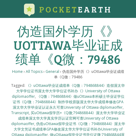
POCKET
EARTH
伪造国外学历《》
UOTTAWA毕业证成
绩单《Q微：79486
Home
›
All Topics
›
General
›
伪造国外学历《》uOttawa毕业证成绩
单《Q微：79486
Tagged:
《》uOttawa毕业证成绩单《Q微：794868844》造假渥太华
大学学位证书渥太华大学学位证书补办《》University of Ottawa
diplomaoffer
,
《Q微：794868844》做uOttawa本科硕士毕业证学位
证书《Q/微：794868844》制作学校原版渥太华大学成绩单修改GPA
渥太华大学毕业证认证永久可查University of Ottawa diplomaoffer
,
Transcript
,
买uOttawa假学历+《Q微;794868844》渥太华大学毕业证
成绩单渥太华大学真实学历认证官网可查University of Ottawa
diplomaoffer
,
伪造uOttawa假毕业证书《Q/微：794868844》渥太华
大学文凭证书成绩单GPA修改渥太华大学学位证书补办University of
Ottawa diplomaoffer
,
做uOttawa假毕业证书学位证微;794868844渥