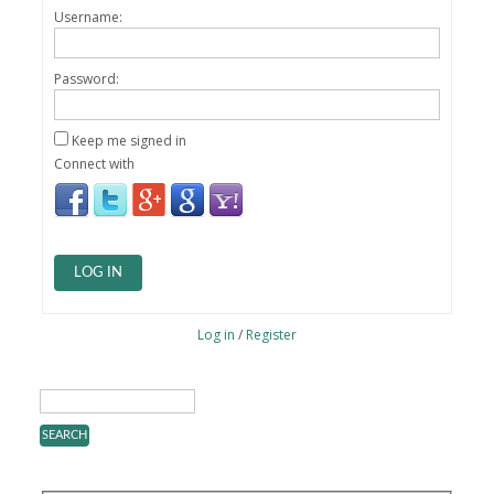
Username:
Password:
Keep me signed in
Connect with
LOG IN
Log in
/
Register