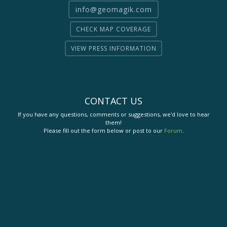
info@geomagik.com
CHECK MAP COVERAGE
VIEW PRESS INFORMATION
CONTACT US
If you have any questions, comments or suggestions, we'd love to hear
them!
Please fill out the form below or post to our
Forum
.