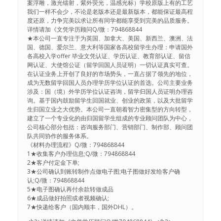
案浮雕，激光镭射，紫外荧光，温感光标）学校原版上有的工艺
我们一样不会少，不论是老版本还是最新版本，都能保证最高程
度还原，力争完美以求让所有同学都能享受到完美的品质服务。
详情请加《文凭学历顾问Q/微：794868844
★本公司一直专注于为英国、加拿大、美国、新西兰、澳洲、法
国、德国、爱尔兰、意大利等国家各高校留学生办理：申请国外
各高校入学offer 毕业文凭认证、学历认证、教育部认证、留信
网认证、大使馆公证（留学回国人员证明）一切认证真实可查。
在认证业务上开创了良好的市场势头，一直占据了领先的地位，
成为无数留学回国人员办理学历学位认证的首选。公司主要业务
涉及：国（境）外学历学位认证咨询，留学归国人员证明办理咨
询。基于国内鼓励留学生回国就业、创业的政策，以及大批留学
生归国立业之大优势。本公司一直朝着智力密集型的方向转型，
建立了一个专业化的由归国留学生组成的专业顾问团队为中心，
公司核心部分包括：咨询服务部门、营销部门、制作部、顾问团
队共同协作的服务体系。
《材料办理流程》Q/微：794868844
1★收集客户办理信息;Q/微：794868844
2★客户付定金下单;
3★公司确认到账转制作点做电子图;电子图做好发给客户确
认;Q/微：794868844
5★电子图确认再付余款转做成品
6★成品做好拍照或者视频确认;
7★快递给客户（国内顺丰，国外DHL）。