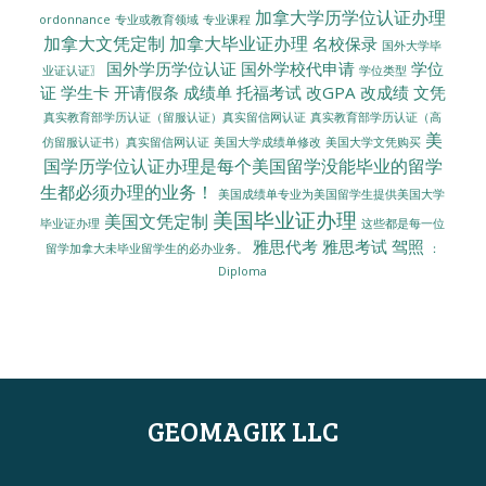
加拿大学历学位认证办理
ordonnance
专业或教育领域
专业课程
加拿大文凭定制
加拿大毕业证办理
名校保录
国外大学毕
国外学历学位认证
国外学校代申请
学位
业证认证〗
学位类型
证
学生卡
开请假条
成绩单
托福考试
改GPA
改成绩
文凭
真实教育部学历认证（留服认证）真实留信网认证
真实教育部学历认证（高
美
美国大学成绩单修改
美国大学文凭购买
仿留服认证书）真实留信网认证
国学历学位认证办理是每个美国留学没能毕业的留学
生都必须办理的业务！
美国成绩单专业为美国留学生提供美国大学
美国毕业证办理
美国文凭定制
毕业证办理
这些都是每一位
雅思代考
雅思考试
驾照
留学加拿大未毕业留学生的必办业务。
：
Diploma
GEOMAGIK LLC