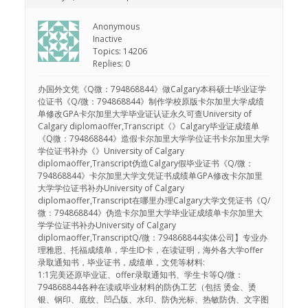
Anonymous
Inactive
Topics: 14206
Replies: 0
办国外文凭《Q微：794868844》做Calgary本科硕士毕业证学
位证书《Q/微：794868844》制作学校原版卡尔加里大学成绩
单修改GPA卡尔加里大学毕业证认证永久可查University of
Calgary diplomaoffer,Transcript《》Calgary毕业证成绩单
《Q微：794868844》造假卡尔加里大学学位证书卡尔加里大学
学位证书补办《》University of Calgary
diplomaoffer,Transcript伪造Calgary假毕业证书《Q/微：
794868844》卡尔加里大学文凭证书成绩单GPA修改卡尔加里
大学学位证书补办University of Calgary
diplomaoffer,Transcript在哪里办理Calgary大学文凭证书《Q/
微：794868844》伪造卡尔加里大学毕业证成绩单卡尔加里大
学学位证书补办University of Calgary
diplomaoffer,TranscriptQ/微：794868844实体公司】专业办
理雅思、托福成绩单，学生ID卡，在读证明，海外各大学offer
录取通知书，毕业证书，成绩单，文凭等材料:
1:1完美还原毕业证、offer录取通知书、学生卡等Q/微：
794868844各种在读或毕业材料的防伪工艺（包括 烫金、烫
银、钢印、底纹、凹凸版、水印、防伪光标、热敏防伪、文字图