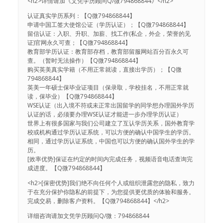
<h2>详情请加《文凭学历顾问Q/微794868844》</h2>
认证真实学历系列：【Q微794868844】
申请中国工签大使馆公证（学历认证）；【Q微794868844】
留信认证：入职、升职、加薪、找工作(私企，外企，荣誉的见
证)官网永久可查；【Q微794868844】
教育部学历认证：教育部存档，教育部留服网站百分百永久可
查。（暂时无法操作）【Q微794868844】
购买英美真实学籍（不用正常就读，直接出学历）；【Q微
794868844】
英美一年硕士保毕业证项目（保录取，学校挂名，不用正常就
读，保毕业）【Q微794868844】
WSE认证（出入境不符或未正常出国留学的同学想办理国外学历
认证的话，必须要办理WSE认证才能进一步办理学历认证）
世界上有很多国家与我们公司建立了互认学历关系，国外教育学
校或机构通过学历认证系统，可以方便的确认中国学生的学历。
相同，通过学历认证系统，中国也可以方便的确认国外学生的学
历。
[效率优势]保证在约定的时间内完成任务，视频语音电话查询完
成进度。【Q微794868844】
<h2>[保密优势]我们绝不向任何个人或组织泄露您的隐私，致力
于在充分保护你隐私的前提下，为您提供更优质的体验和服务。
完成交易，删除客户资料。【Q微794868844】</h2>
详细咨询请加文凭学历顾问Q/微：794868844