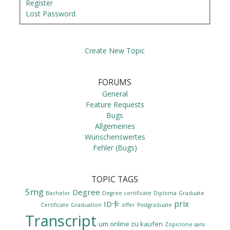
Register
Lost Password
Create New Topic
FORUMS
General
Feature Requests
Bugs
Allgemeines
Wünschenswertes
Fehler (Bugs)
TOPIC TAGS
5mg
Degree
Bachelor
Degree certificate
Diploma
Graduate
prix
ID卡
Certificate
Graduation
offer
Postgraduate
Transcript
um online zu kaufen
Zopiclone sans