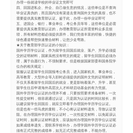
办理一份就读学校的毕业证文凭即可
四、回国进私企、外企、自己做生意的情况，这些单位是不查询
毕业证真伪的，而且国内没有渠道去查询国外文凭的真假，也不
需要提供真实教育部认证。鉴于此，办理一份毕业证即可
五、进国企，银行，事业单位，考公务员等等，这些单位是必需
要提供真实教育部认证的，办理教育部认证所需资料众多且烦
琐，所有材料您都必须提供原件，我们凭借丰富的经验，快捷的
绿色通道帮您快速整合材料，让您少走弯路。
★关于教育部学历认证的小知识：
国外学历学位认证，作为留学生回国后就业、落户、升学必须提
交的证明材料，国家虽然没有明文的规定，留学生回国后必须办
理，属于自愿行为，不强制要求。但是根据国家部委和国务院学
位办的相关规定：
留服认证是留学生回国报考公务员，进入国家机关、事业单位，
高等教育，大型外企等入职时必须提供的国外文凭的证明材料，
不仅关系着留学生回国后的就业，更是影响着落户、升学，甚至
留学生往后申请海外高层次人才科研启动基金的有力凭据。
国外学历学位认证的办理并不难，只要按照要求准备材料，一次
性提交材料，很容易通过认证，只是因为认证的时间比较长，所
以建议留学生回国后，就应立即着手办理国外学历学位认证。
但是也有一些马虎的童鞋，不小心将认证材料遗失，导致认证受
阻。在办理国外学历学位认证时，一次性提交材料，以免延误认
证时间，如果认证材料遗失，应该如何办理国外学历学位认证呢
如果成绩单遗失，需联系学校补办，办理学国外学历学位认证必
须有正式完整的成绩单，如无正式完整成绩单，不能办理。