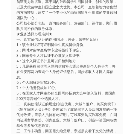
员证明办理咨询。基于国内鼓励留学生回国就业、创业的政策，
以及大批留学生归国立业之大优势。本公司一直朝着智力密集型
的方向转型，建立了一个专业化的由归国留学生组成的专业顾问
团队为中心，
公司核心部分包括：咨询服务部门、营销部门、运作部、顾问团
队共同协作的服务体系。
★业务选择办理准则★
一、真实留信认证的作用(私企，外企，荣誉的见证):
1：该专业认证可证明留学生真实留学身份。
2：同时对留学生所学专业等级给予评定。
3：国家专业人才认证中心颁发入库证书
4：这个入网证书并且可以归档到地方
5：凡是获得留信网入网的信息将会逐步更新到个人身份内，将
在公安部网内查询个人身份证信息后，同步读取人才网入库信
息。
6：个人职称评审加20分。
7：个人信誉贷款加10分。
8：在国家人才网主办的全国网络招聘大会中纳入资料，供国家
500强等高端企业选择人才。
二、真实使馆认证的用途(创业优惠，大城市落户，购买免税车):
《留学回国人员证明》是国家为了鼓励留学人员回国发展的一项
优待政策，留学人员持有此证明，可以享受购买汽车免税，在国
内证明留学身份、创办企业、大城市落户口、创业申请国内各类
基金等多项优惠政策。
三、工作未确定，回国需先给父母、亲戚朋友看下文凭的情况，