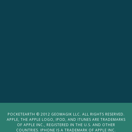
POCKETEARTH © 2012 GEOMAGIK LLC. ALL RIGHTS RESERVED.
APPLE, THE APPLE LOGO, IPOD, AND ITUNES ARE TRADEMARKS
OF APPLE INC., REGISTERED IN THE U.S. AND OTHER
COUNTRIES. IPHONE IS A TRADEMARK OF APPLE INC.