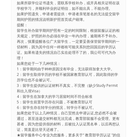
如果所获学位证书遗失，需联系学校补办，或开具相关证明在该
学校学习，并顺利毕业的证明信，如不能出具，不能办理。
如果护照遗失，申请者需提供：申请者亲笔签名的无法提交留学
期间护照的情况说明新护照首页或户籍簿。
提醒：
留学生补办留学期间护照有一定的时间限制，根据留服认证的相
关规定，护照的补办必须在毕业一年内办理，逾期将不予补办。
再次，慎重提醒各位广大留学生，一定要妥善保管留学期间的一
切材料，因为其中任何一样都有可能关系到您回国后的学历认
证。如果有遗失的情况自己实在处理不了的，我公司可代为办
理！
如果您处于一下几种情况：
1：留学期间由于种种原因没有毕业，无法获得加拿大大学。
2：留学生取得学历的学校不被国家教育部认可，因此取得的学
历学位也不会被认可。
3：留学生提供的认证材料不真实，不完整（缺少Study Permit
和出入境Visa）
4：留学生在加拿大的学习居留时间不符合标准
5：留学生前置学历存在问题，不被教育部认可
6：留学生存在转学分的情况，转学分不被认可。
如果您处于以上几种情况，自己贸然去申请认证,您必然不会被
通过，甚至连递交材料都无法完成，教育部留服不会受理。更有
甚者，因为您提供假的材料，后被拉入认证黑名单，以后再想认
证，简直是比登天还难了。
★留学服务中心专业为您服务，更多关于“ 教育部学历认证 ”的信