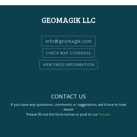
GEOMAGIK LLC
info@geomagik.com
CHECK MAP COVERAGE
VIEW PRESS INFORMATION
CONTACT US
If you have any questions, comments or suggestions, we'd love to hear
them!
Please fill out the form below or post to our
Forum
.