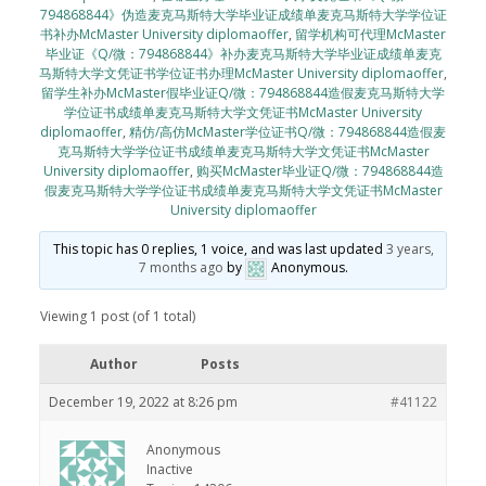
794868844》伪造麦克马斯特大学毕业证成绩单麦克马斯特大学学位证
书补办McMaster University diplomaoffer
,
留学机构可代理McMaster
毕业证《Q/微：794868844》补办麦克马斯特大学毕业证成绩单麦克
马斯特大学文凭证书学位证书办理McMaster University diplomaoffer
,
留学生补办McMaster假毕业证Q/微：794868844造假麦克马斯特大学
学位证书成绩单麦克马斯特大学文凭证书McMaster University
diplomaoffer
,
精仿/高仿McMaster学位证书Q/微：794868844造假麦
克马斯特大学学位证书成绩单麦克马斯特大学文凭证书McMaster
University diplomaoffer
,
购买McMaster毕业证Q/微：794868844造
假麦克马斯特大学学位证书成绩单麦克马斯特大学文凭证书McMaster
University diplomaoffer
This topic has 0 replies, 1 voice, and was last updated
3 years,
7 months ago
by
Anonymous
.
Viewing 1 post (of 1 total)
Author
Posts
December 19, 2022 at 8:26 pm
#41122
Anonymous
Inactive