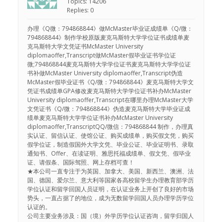
Topics: 14206
Replies: 0
办理《Q微：794868844》做McMaster毕业证成绩单《Q/微：
794868844》制作学校原版麦克马斯特大学学位证书成绩单麦
克马斯特大学文凭证书McMaster University
diplomaoffer,Transcript做McMaster假毕业证书学位证
微;794868844麦克马斯特大学学位证书麦克马斯特大学学位证
书补做McMaster University diplomaoffer,Transcript伪造
McMaster假毕业证书《Q/微：794868844》麦克马斯特大学文
凭证书成绩单GPA修改麦克马斯特大学学位证书补办McMaster
University diplomaoffer,Transcript在哪里办理McMaster大学
文凭证书《Q/微：794868844》伪造麦克马斯特大学毕业证成
绩单麦克马斯特大学学位证书补办McMaster University
diplomaoffer,TranscriptQQ/微信：794868844 制作，办理真
实认证、留信认证、使馆公证、购买成绩单，购买假文凭，购买
假学位证，制造假国外大学文凭、毕业公证、毕业证明书、录取
通知书、Offer、在读证明、雅思托福成绩单、假文凭、假毕业
证、请假条、国际驾照、网上存档可查！
★本公司一直专注于为英国、加拿大、美国、新西兰、澳洲、法
国、德国、爱尔兰、意大利等国家各高校留学生办理教育部学历
学位认证和留学回国人员证明，在认证业务上开创了良好的市场
势头，一直占据了的地位，成为无数留学回国人员办理学历学位
认证的。
公司主要业务涉及：国（境）外学历学位认证咨询，留学归国人