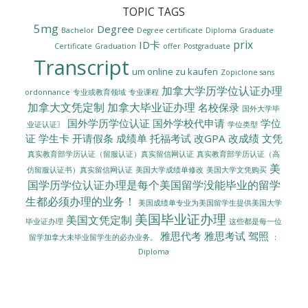
TOPIC TAGS
5mg
Degree
Bachelor
Degree certificate
Diploma
Graduate
prix
ID卡
Certificate
Graduation
offer
Postgraduate
Transcript
um online zu kaufen
Zopiclone sans
加拿大学历学位认证办理
ordonnance
专业或教育领域
专业课程
加拿大文凭定制
加拿大毕业证办理
名校保录
国外大学毕
国外学历学位认证
国外学校代申请
学位
业证认证〗
学位类型
证
学生卡
开请假条
成绩单
托福考试
改GPA
改成绩
文凭
真实教育部学历认证（留服认证）真实留信网认证
真实教育部学历认证（高
美
美国大学成绩单修改
美国大学文凭购买
仿留服认证书）真实留信网认证
国学历学位认证办理是每个美国留学没能毕业的留学
生都必须办理的业务！
美国成绩单专业为美国留学生提供美国大学
美国毕业证办理
美国文凭定制
毕业证办理
这些都是每一位
雅思代考
雅思考试
驾照
留学加拿大未毕业留学生的必办业务。
：
Diploma