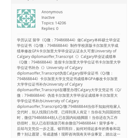
Anonymous
Inactive
Topics: 14206
Replies: 0
学历认证 留学《Q微：794868844》做Calgary本科硕士毕业证
学位证书《Q/微：794868844》制作学校原版卡尔加里大学成
绩单修改GPA卡尔加里大学毕业证认证永久可查University of
Calgary diplomaoffer,Transcript《》Calgary毕业证成绩单
《Q微：794868844》造假卡尔加里大学学位证书卡尔加里大学
学位证书补办《》University of Calgary
diplomaoffer,Transcript伪造Calgary假毕业证书《Q/微：
794868844》卡尔加里大学文凭证书成绩单GPA修改卡尔加里
大学学位证书补办University of Calgary
diplomaoffer,Transcript在哪里办理Calgary大学文凭证书《Q/
微：794868844》伪造卡尔加里大学毕业证成绩单卡尔加里大
学学位证书补办University of Calgary
diplomaoffer,TranscriptQ/微:794868844当你不知如何给家人
交代时，别人找我们办理、已得到亲人肯定！当你在为回国担忧
时，微信794868844别人已在国内站稳脚跟！当你还在为工作
彷徨时，别人已在职场游刃有余微信794868844！留学多年，
后却与文凭仅一步之遥。铩羽而归，如何对得起多年的青春和花
费？别让愿望，等成遗憾！现即咨询我有关毕业事宜，踏出这一