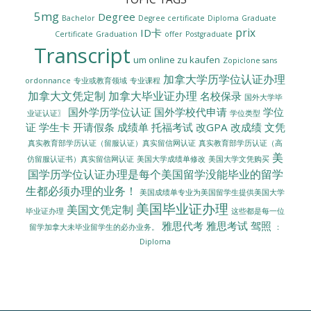
5mg
Degree
Bachelor
Degree certificate
Diploma
Graduate
prix
ID卡
Certificate
Graduation
offer
Postgraduate
Transcript
um online zu kaufen
Zopiclone sans
加拿大学历学位认证办理
ordonnance
专业或教育领域
专业课程
加拿大文凭定制
加拿大毕业证办理
名校保录
国外大学毕
国外学历学位认证
国外学校代申请
学位
业证认证〗
学位类型
证
学生卡
开请假条
成绩单
托福考试
改GPA
改成绩
文凭
真实教育部学历认证（留服认证）真实留信网认证
真实教育部学历认证（高
美
美国大学成绩单修改
美国大学文凭购买
仿留服认证书）真实留信网认证
国学历学位认证办理是每个美国留学没能毕业的留学
生都必须办理的业务！
美国成绩单专业为美国留学生提供美国大学
美国毕业证办理
美国文凭定制
毕业证办理
这些都是每一位
雅思代考
雅思考试
驾照
留学加拿大未毕业留学生的必办业务。
：
Diploma