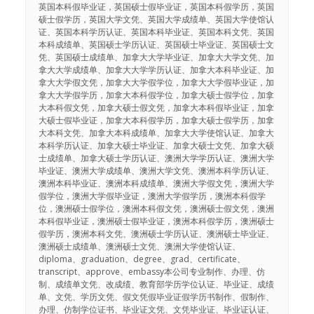
英国本科假毕业证，英国硕士假毕业证，英国本科假学历，英国
硕士假学历，英国大学文凭、英国大学成绩单、英国大学使馆认
证、英国本科学历认证、英国本科毕业证、英国本科文凭、英国
本科成绩单、英国硕士学历认证、英国硕士毕业证、英国硕士文
凭、英国硕士成绩单、加拿大大学毕业证、加拿大大学文凭、加
拿大大学成绩单、加拿大大学学历认证、加拿大本科毕业证、加
拿大大学假文凭，加拿大大学假学位，加拿大大学假毕业证，加
拿大大学假学历，加拿大本科假学位，加拿大硕士假学位，加拿
大本科假文凭，加拿大硕士假文凭，加拿大本科假毕业证，加拿
大硕士假毕业证，加拿大本科假学历，加拿大硕士假学历，加拿
大本科文凭、加拿大本科成绩单、加拿大大学使馆认证、加拿大
本科学历认证、加拿大硕士毕业证、加拿大硕士文凭、加拿大硕
士成绩单、加拿大硕士学历认证、澳洲大学学历认证、澳洲大学
毕业证、澳洲大学成绩单、澳洲大学文凭、澳洲本科学历认证、
澳洲本科毕业证、澳洲本科成绩单、澳洲大学假文凭，澳洲大学
假学位，澳洲大学假毕业证，澳洲大学假学历，澳洲本科假学
位，澳洲硕士假学位，澳洲本科假文凭，澳洲硕士假文凭，澳洲
本科假毕业证，澳洲硕士假毕业证，澳洲本科假学历，澳洲硕士
假学历，澳洲本科文凭、澳洲硕士学历认证、澳洲硕士毕业证、
澳洲硕士成绩单、澳洲硕士文凭、澳洲大学使馆认证、
diploma、graduation、degree、grad、certificate、
transcript、approve、embassy本公司专业制作、办理、仿
制、成绩单文凭、改成绩、教育部学历学位认证、毕业证、成绩
单、文凭、学历文凭、假文凭假毕业证假学历书制作、假制作、
办理、仿制学位证书、毕业证文凭、文凭毕业证、毕业证认证、