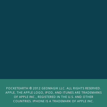
POCKETEARTH © 2012 GEOMAGIK LLC. ALL RIGHTS RESERVED.
APPLE, THE APPLE LOGO, IPOD, AND ITUNES ARE TRADEMARKS
OF APPLE INC., REGISTERED IN THE U.S. AND OTHER
COUNTRIES. IPHONE IS A TRADEMARK OF APPLE INC.