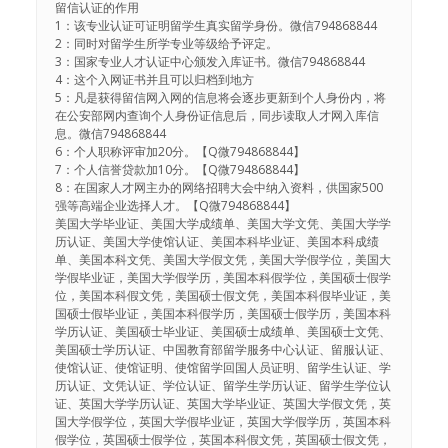
留信认证的作用
1：该专业认证可证明留学生真实留学身份。微信794868844
2：同时对留学生所学专业等级给予评定。
3：国家专业人才认证中心颁发入库证书。微信794868844
4：这个入网证书并且可以归档到地方
5：凡是获得留信网入网的信息将会逐步更新到个人身份内，将
在公安部网内查询个人身份证信息后，同步读取人才网入库信
息。微信794868844
6：个人职称评审加20分。【Q微794868844】
7：个人信誉贷款加10分。【Q微794868844】
8：在国家人才网主办的网络招聘大会中纳入资料，供国家500
强等高端企业选择人才。【Q微794868844】
美国大学毕业证、美国大学成绩单、美国大学文凭、美国大学学
历认证、美国大学使馆认证、美国本科毕业证、美国本科成绩
单、美国本科文凭、美国大学假文凭，美国大学假学位，美国大
学假毕业证，美国大学假学历，美国本科假学位，美国硕士假学
位，美国本科假文凭，美国硕士假文凭，美国本科假毕业证，美
国硕士假毕业证，美国本科假学历，美国硕士假学历，美国本科
学历认证、美国硕士毕业证、美国硕士成绩单、美国硕士文凭、
美国硕士学历认证、中国教育部留学服务中心认证、留服认证、
使馆认证、使馆证明、使馆留学回国人员证明、留学生认证、学
历认证、文凭认证、学位认证、留学生学历认证、留学生学位认
证、英国大学学历认证、英国大学毕业证、英国大学假文凭，英
国大学假学位，英国大学假毕业证，英国大学假学历，英国本科
假学位，英国硕士假学位，英国本科假文凭，英国硕士假文凭，