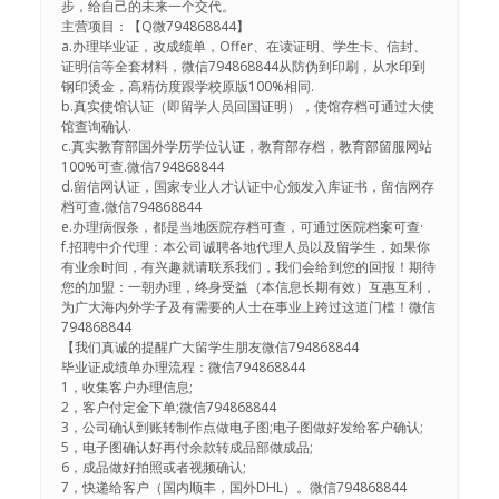
步，给自己的未来一个交代。
主营项目：【Q微794868844】
a.办理毕业证，改成绩单，Offer、在读证明、学生卡、信封、
证明信等全套材料，微信794868844从防伪到印刷，从水印到
钢印烫金，高精仿度跟学校原版100%相同.
b.真实使馆认证（即留学人员回国证明），使馆存档可通过大使
馆查询确认.
c.真实教育部国外学历学位认证，教育部存档，教育部留服网站
100%可查.微信794868844
d.留信网认证，国家专业人才认证中心颁发入库证书，留信网存
档可查.微信794868844
e.办理病假条，都是当地医院存档可查，可通过医院档案可查·
f.招聘中介代理：本公司诚聘各地代理人员以及留学生，如果你
有业余时间，有兴趣就请联系我们，我们会给到您的回报！期待
您的加盟：一朝办理，终身受益（本信息长期有效）互惠互利，
为广大海内外学子及有需要的人士在事业上跨过这道门槛！微信
794868844
【我们真诚的提醒广大留学生朋友微信794868844
毕业证成绩单办理流程：微信794868844
1，收集客户办理信息;
2，客户付定金下单;微信794868844
3，公司确认到账转制作点做电子图;电子图做好发给客户确认;
5，电子图确认好再付余款转成品部做成品;
6，成品做好拍照或者视频确认;
7，快递给客户（国内顺丰，国外DHL）。微信794868844