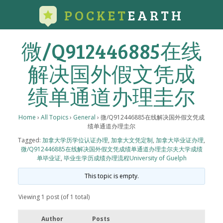
POCKET
EARTH
微/Q912446885在线
解决国外假文凭成
绩单通道办理圭尔
Home
›
All Topics
›
General
›
微/Q912446885在线解决国外假文凭成
绩单通道办理圭尔
Tagged:
加拿大学历学位认证办理
,
加拿大文凭定制
,
加拿大毕业证办理
,
微/Q912446885在线解决国外假文凭成绩单通道办理圭尔夫大学成绩
单毕业证
,
毕业生学历成绩办理流程University of Guelph
This topic is empty.
Viewing 1 post (of 1 total)
Author
Posts