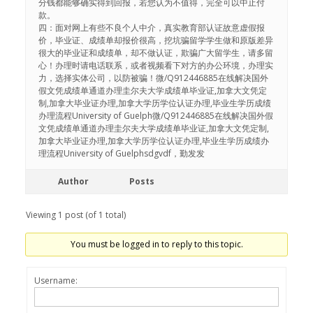
分钱都能够确实得到回报，若您认为不值得，完全可以中止付
款。
四：面对网上有些不良个人中介，真实教育部认证故意虚假报
价，毕业证、成绩单却报价很高，挖坑骗留学学生做和原版差异
很大的毕业证和成绩单，却不做认证，欺骗广大留学生，请多留
心！办理时请电话联系，或者视频看下对方的办公环境，办理实
力，选择实体公司，以防被骗！微/Q912446885在线解决国外
假文凭成绩单通道办理圭尔夫大学成绩单毕业证,加拿大文凭定
制,加拿大毕业证办理,加拿大学历学位认证办理,毕业生学历成绩
办理流程University of Guelph微/Q912446885在线解决国外假
文凭成绩单通道办理圭尔夫大学成绩单毕业证,加拿大文凭定制,
加拿大毕业证办理,加拿大学历学位认证办理,毕业生学历成绩办
理流程University of Guelphsdgvdf，勤发发
Author
Posts
Viewing 1 post (of 1 total)
You must be logged in to reply to this topic.
Username: