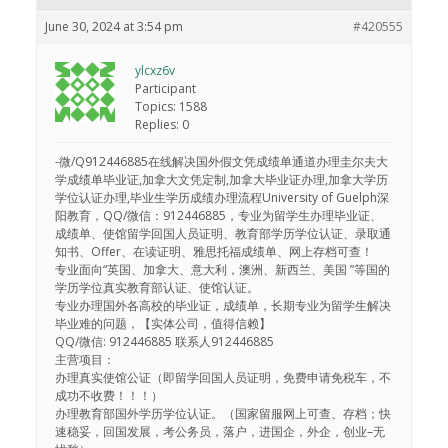
June 30, 2024 at 3:54 pm
#420555
ylcxz6v
Participant
Topics: 1588
Replies: 0
-微/Q912446885在线解决国外假文凭成绩单通道办理圭尔夫大
学成绩单毕业证,加拿大文凭定制,加拿大毕业证办理,加拿大学历
学位认证办理,毕业生学历成绩办理流程University of Guelph深
阳教育，QQ/微信：912446885，专业为留学生办理毕业证、
成绩单、使馆留学回国人员证明、教育部学历学位认证、录取通
知书、Offer、在读证明、雅思托福成绩单、网上存档可查！
专业面向“英国、加拿大、意大利，澳洲、新西兰、美国 ”等国的
学历学位真实教育部认证、使馆认证。
专业办理国外各高校的毕业证，成绩单，长期专业为留学生解决
毕业难的问题，【实体公司，值得信赖】
QQ/微信: 912446885 联系人912446885
主营项目：
办理真实使馆公证（即留学回国人员证明，免费申请免税车，不
成功不收费！！！）
办理教育部国外学历学位认证。（国家留服网上可查、存档；快
速稳妥，回国发展，考公务员，落户，进国企，外企，创业–无