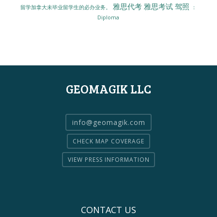
雅思代考
雅思考试
驾照
留学加拿大未毕业留学生的必办业务。
：
Diploma
GEOMAGIK LLC
info@geomagik.com
CHECK MAP COVERAGE
VIEW PRESS INFORMATION
CONTACT US