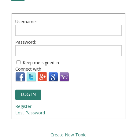
Username:
Password:
Keep me signed in
Connect with
LOG IN
Register
Lost Password
Create New Topic