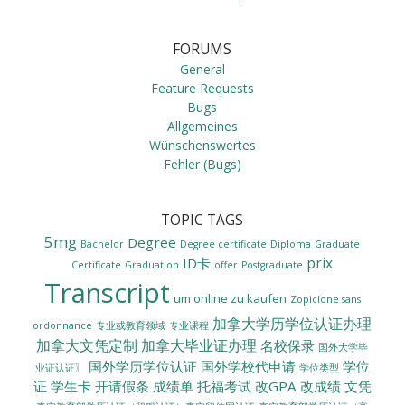
FORUMS
General
Feature Requests
Bugs
Allgemeines
Wünschenswertes
Fehler (Bugs)
TOPIC TAGS
5mg
Degree
Bachelor
Degree certificate
Diploma
Graduate
prix
ID卡
Certificate
Graduation
offer
Postgraduate
Transcript
um online zu kaufen
Zopiclone sans
加拿大学历学位认证办理
ordonnance
专业或教育领域
专业课程
加拿大文凭定制
加拿大毕业证办理
名校保录
国外大学毕
国外学历学位认证
国外学校代申请
学位
业证认证〗
学位类型
证
学生卡
开请假条
成绩单
托福考试
改GPA
改成绩
文凭