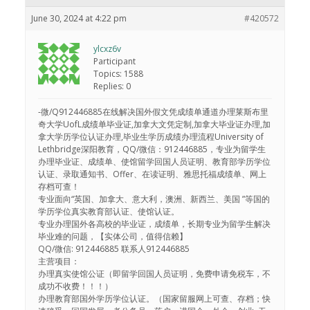
June 30, 2024 at 4:22 pm
#420572
ylcxz6v
Participant
Topics: 1588
Replies: 0
-微/Q912446885在线解决国外假文凭成绩单通道办理莱斯布里
奇大学UofL成绩单毕业证,加拿大文凭定制,加拿大毕业证办理,加
拿大学历学位认证办理,毕业生学历成绩办理流程University of
Lethbridge深阳教育，QQ/微信：912446885，专业为留学生
办理毕业证、成绩单、使馆留学回国人员证明、教育部学历学位
认证、录取通知书、Offer、在读证明、雅思托福成绩单、网上
存档可查！
专业面向“英国、加拿大、意大利，澳洲、新西兰、美国 ”等国的
学历学位真实教育部认证、使馆认证。
专业办理国外各高校的毕业证，成绩单，长期专业为留学生解决
毕业难的问题，【实体公司，值得信赖】
QQ/微信: 912446885 联系人912446885
主营项目：
办理真实使馆公证（即留学回国人员证明，免费申请免税车，不
成功不收费！！！）
办理教育部国外学历学位认证。（国家留服网上可查、存档；快