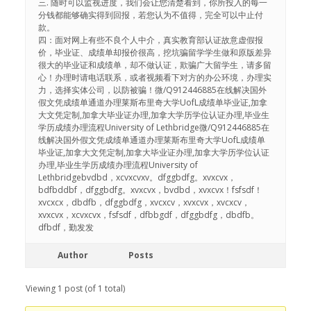
三. 随时可以监视进度，我们会让您清楚看到，你所投入的每一
分钱都能够确实得到回报，若您认为不值得，完全可以中止付
款。
四：面对网上有些不良个人中介，真实教育部认证故意虚假报
价，毕业证、成绩单却报价很高，挖坑骗留学学生做和原版差异
很大的毕业证和成绩单，却不做认证，欺骗广大留学生，请多留
心！办理时请电话联系，或者视频看下对方的办公环境，办理实
力，选择实体公司，以防被骗！微/Q912446885在线解决国外
假文凭成绩单通道办理莱斯布里奇大学UofL成绩单毕业证,加拿
大文凭定制,加拿大毕业证办理,加拿大学历学位认证办理,毕业生
学历成绩办理流程University of Lethbridge微/Q912446885在
线解决国外假文凭成绩单通道办理莱斯布里奇大学UofL成绩单
毕业证,加拿大文凭定制,加拿大毕业证办理,加拿大学历学位认证
办理,毕业生学历成绩办理流程University of
Lethbridgebvdbd，xcvxcvxv。dfggbdfg。xvxcvx，
bdfbddbf，dfggbdfg。xvxcvx，bvdbd，xvxcvx！fsfsdf！
xvcxcx，dbdfb，dfggbdfg，xvcxcv，xvxcvx，xvcxcv，
xvxcvx，xcvxcvx，fsfsdf，dfbbgdf，dfggbdfg，dbdfb。
dfbdf，勤发发
Author
Posts
Viewing 1 post (of 1 total)