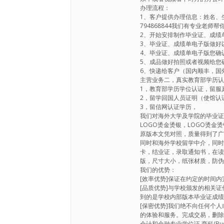
办理流程：
1、客户提供办理信息：姓名、
794868844我们有专业老师
2、开始安排制作毕业证、成绩
3、毕业证、成绩单电子版做好
4、毕业证、成绩单电子版您确
5、成品做好拍照或者视频给您
6、快递给客户（国内顺丰，国外
主营业务二，真实教育部学历
1，教育部学历学位认证，留服
2，留学回国人员证明（使馆认
3，留信网认证学历，
我们对海外大学及学院的毕业
LOGO烫金烫银，LOGO烫
原版本文凭对照，质量得到了
同时和海外学校留学中介，同
卡，结业证，录取通知书，在
版，尺寸大小，纸张材质，防伪
我们的优势：
[效率优势]保证在约定的时间
[品质优势]与学校颁发的相关
到的是学校内部版本毕业证成
[保密优势]我们绝不向任何个
的体验和服务。完成交易，删
会计和金融专业学位证 商科(Business 