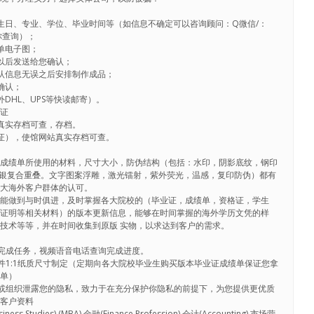
生日、专业、学位、毕业时间等（如信息不确定可以咨询顾问：Q微信/：
帮你查询）；
单电子图；
以后发送给您确认；
认信息无误之后安排制作成品；
确认；
DHL、UPS等快读邮寄）。
认证
真实存档可查，存档。
证），使馆网站真实存档可查。
证成绩单所使用的材料，尺寸大小，防伪结构（包括：水印，阴影底纹，钢印
金烫银复合重叠。文字图案浮雕，激光镭射，紫外荧光，温感，复印防伪）都有
广大海外客户群体的认可。
时能做到与时俱进，及时掌握各大院校的（毕业证，成绩单，资格证，学生
读证明等相关材料）的版本更新信息，能够在时间掌握的海外学历文凭的样
技术等等，并在时间收集到原版 实物，以求达到客户的需求。
内完成任务，视频语音电话查询完成进度。
证件1:1纸质尺寸制定（定期向各大院校毕业生购买版本毕业证成绩单保证您拿
绩单）
人或组织泄露您的隐私，致力于在充分保护你隐私的前提下，为您提供更优质
除客户资料
Studies).(MBA).金融(Finance Profession).会计(Accounting).市场营