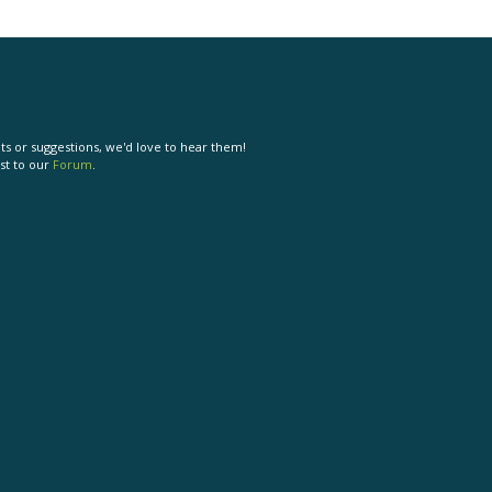
s or suggestions, we'd love to hear them!
st to our
Forum
.