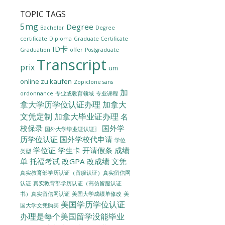
TOPIC TAGS
5mg
Degree
Bachelor
Degree
certificate
Diploma
Graduate Certificate
ID卡
Graduation
offer
Postgraduate
Transcript
prix
um
online zu kaufen
Zopiclone sans
加
ordonnance
专业或教育领域
专业课程
拿大学历学位认证办理
加拿大
文凭定制
加拿大毕业证办理
名
校保录
国外学
国外大学毕业证认证〗
历学位认证
国外学校代申请
学位
学位证
学生卡
开请假条
成绩
类型
单
托福考试
改GPA
改成绩
文凭
真实教育部学历认证（留服认证）真实留信网
认证
真实教育部学历认证（高仿留服认证
美国大学成绩单修改
美
书）真实留信网认证
美国学历学位认证
国大学文凭购买
办理是每个美国留学没能毕业