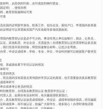
全套材料，从防伪到印刷，水印底纹到钢印烫金，
回国证明），使馆存档
存档，教育部留服网站可查
站可查
人员在国内证明留学身份、联系工作、创办企业、落转户口、申请国内各类基
有此证明还可以享受购买国产汽车免税等多项优惠政策。
办理国内教育部认证是必不可少的。事业性用人单位如银行，国企，公务员，
个认证。其他私营、外企企业，无需提供！办理教育部认证所需资料众多且烦
件，我们凭借丰富的经验，帮您快速整合材料，让您少走弯路。
排办理，毕业证成绩单，学校，专业，学位，毕业时间都可以根据客户要求安
则】
父母、亲戚朋友看下学历认证的情况
绩单即可
做生意的情况
的，而且国内没有渠道去查询国外学历认证的真假，也不需要提供真实教育部
证成绩单即可
性单位或者考公务员的情况
料到教育部，办理真实教育部认证 教育部学历认证：
作代理人员，如果你有业余时间，有兴趣就请联系我们。
中介，真实教育部认证故意虚假报价，毕业证、成绩单却报价很高，挖坑骗留
业证和成绩单，却不做认证，欺骗广大留学生，请多留心！办理时请电话联
环境，办理实力，选择实体公司，以防被骗！