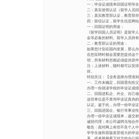
一：毕业证成绩单回国证明等
二：真实使馆认证（留学人员
三：真实教育部认证，教育部
四：留信认证，留学生信息网
一：回国证明的用途：
《留学回国人员证明》是留学
金等必备的材料。留学人员持
二：教育部认证的用途：
如果您计划在国内发展，那么
在您应聘时都会需要您提供这
琐，所有材料您都必须提供原
注：上述材料，随时都可以安
排。
特别关注：【业务选择办理准
一、工作未确定，回国需先给
办理一份就读学校的毕业证成
二、回国进私企、外企、自己
这些单位是不查询毕业证真伪
认证。鉴于此，办理一份毕业
三、回国进国企、银行等事业
办理一份毕业证成绩单，递交材
诚招代理：本公司诚聘当地合
敬告：面对网上有些不良个人
学学生做和原版差异很大的毕
系，或者视频看下对方的办公