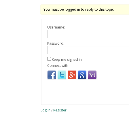
You must be logged in to reply to this topic.
Username:
Password:
Keep me signed in
Connect with
Log in
/
Register