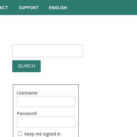
ACT
SUPPORT
ENGLISH
TUTORIAL VIDEOS
HELP MANUAL
FREQUENTLY ASKED
QUESTIONS
FORUM
Username:
Password:
Keep me signed in