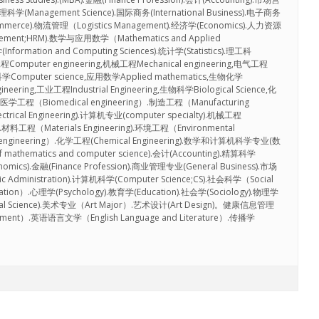
理科学(Management Science).国际商务(International Business).电子商务
Commerce).物流管理（Logistics Management).经济学(Economics).人力资源
gement;HRM).数学与应用数学（Mathematics and Applied
ormation and Computing Sciences).统计学(Statistics).理工科
工程Computer engineering,机械工程Mechanical engineering,电气工程
算机科学Computer science,应用数学Applied mathematics,生物化学
gineering,工业工程Industrial Engineering,生物科学Biological Science,化
工程（Biomedical engineering）.制造工程（Manufacturing
rical Engineering).计算机专业(computer specialty).机械工程
ME).材料工程（Materials Engineering).环境工程（Environmental
l engineering）.化学工程(Chemical Engineering).数学和计算机科学专业(数
athematics and computer science).会计(Accounting).精算科学
conomics).金融(Finance Profession).商业管理专业(General Business).市场
c Administration).计算机科学(Computer Science;CS).社会科学（Social
ion）.心理学(Psychology).教育学(Education).社会学(Sociology).物理学
cal Science).美术专业（Art Major）.艺术设计(Art Design)。健康信息管理
agement）.英语语言文学（English Language and Literature）.传播学