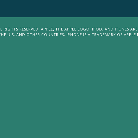
 RIGHTS RESERVED. APPLE, THE APPLE LOGO, IPOD, AND ITUNES ARE
THE U.S. AND OTHER COUNTRIES. IPHONE IS A TRADEMARK OF APPLE 