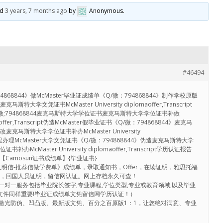
ed
3 years, 7 months ago
by
Anonymous
.
#46494
68844》做McMaster毕业证成绩单《Q/微：794868844》制作学校原版
学文凭证书McMaster University diplomaoffer,Transcript
证微;794868844麦克马斯特大学学位证书麦克马斯特大学学位证书补做
lomaoffer,Transcript伪造McMaster假毕业证书《Q/微：794868844》麦克马
克马斯特大学学位证书补办McMaster University
ript在哪里办理McMaster大学文凭证书《Q/微：794868844》伪造麦克马斯特大学
cMaster University diplomaoffer,Transcript学历认证报告
》【Camosun证书成绩单】{毕业证书}
业证明信-推荐信做学费单》成绩单，录取通知书，Offer，在读证明，雅思托福
证，回国人员证明，留信网认证。网上存档永久可查！
ipts（一对一服务包括毕业院长签字,专业课程,学位类型,专业或教育领域,以及毕业
份文件同样重要!毕业证成绩单文凭留信网学历认证！）
激光防伪、凹凸版、最新版文凭、百分之百原版1：1，让您绝对满意、专业