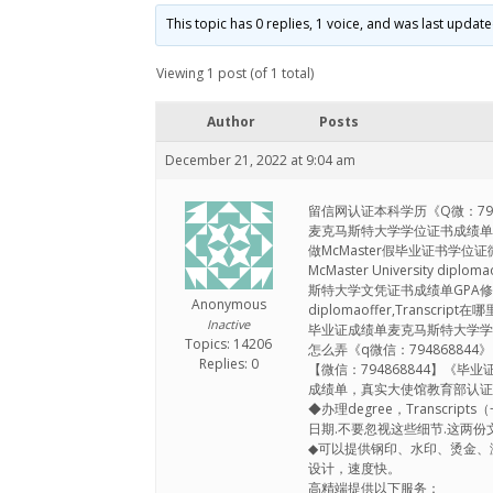
This topic has 0 replies, 1 voice, and was last updat
Viewing 1 post (of 1 total)
Author
Posts
December 21, 2022 at 9:04 am
留信网认证本科学历《Q微：7948
麦克马斯特大学学位证书成绩单麦克马斯特大
做McMaster假毕业证书学位
McMaster University dip
斯特大学文凭证书成绩单GPA修改麦
Anonymous
diplomaoffer,Transc
Inactive
毕业证成绩单麦克马斯特大学学位证书补办M
Topics: 14206
怎么弄《q微信：794868844
Replies: 0
【微信：794868844】《毕
成绩单，真实大使馆教育部认
◆办理degree，Transcr
日期.不要忽视这些细节.这两
◆可以提供钢印、水印、烫金、
设计，速度快。
高精端提供以下服务：