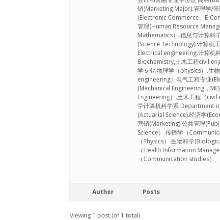
销(Marketing Major).管理学/管
(Electronic Commerce、E-
管理(Human Resource Mana
Mathematics）.信息与计算科学(Inf
(Science Technology).计算机
Electrical engineering,计
Biochemistry,土木工程civil en
学专业,物理学（physics）.生物医学
engineering）电气工程专业(Elect
(Mechanical Engineering，
Engineering）.土木工程（civi
学计算机科学系 Department of m
(Actuarial Science).经济学(E
营销(Marketing).公共管理(Publi
Science）.传播学（Communicat
（Physics）.生物科学(Biologi
（Health Information Man
（Communication studies）
Author
Posts
Viewing 1 post (of 1 total)