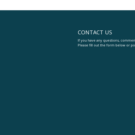
CONTACT US
If you have any questions, comment
Please fill out the form below or po