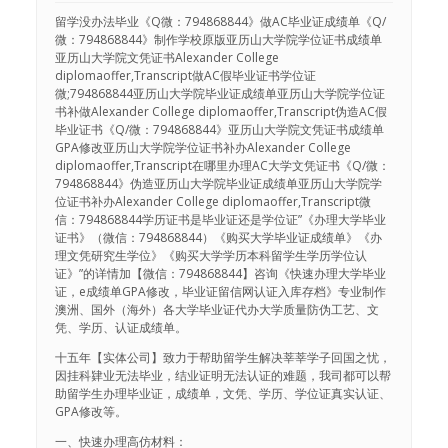
留学没办法毕业《Q微：794868844》做AC毕业证成绩单《Q/
微：794868844》制作学校原版亚历山大学院学位证书成绩单
亚历山大学院文凭证书Alexander College
diplomaoffer,Transcript做AC假毕业证书学位证
微;794868844亚历山大学院毕业证成绩单亚历山大学院学位证
书补做Alexander College diplomaoffer,Transcript伪造AC假
毕业证书《Q/微：794868844》亚历山大学院文凭证书成绩单
GPA修改亚历山大学院学位证书补办Alexander College
diplomaoffer,Transcript在哪里办理AC大学文凭证书《Q/微：
794868844》伪造亚历山大学院毕业证成绩单亚历山大学院学
位证书补办Alexander College diplomaoffer,Transcript微
信：794868844学历证书是毕业证还是学位证”《办理大学毕业
证书》（微信：794868844）《购买大学毕业证成绩单》《办
理文凭研究生学位》《购买大学学历本科留学生学历学位认
证》”的详情加【微信：794868844】咨询《快速办理大学毕业
证，e成绩单GPA修改，毕业证留信网认证入库存档》专业制作
澳洲、国外（海外）各大学毕业证代办大学质量防伪工艺、文
凭、学历、认证成绩单。
十五年【实体公司】致力于帮助留学生解决莘莘学子回国之忧，
因挂科肄业无法毕业，结业证明无法认证的难题，我司都可以帮
助留学生办理毕业证，成绩单，文凭、学历、学位证真实认证、
GPA修改等。
一、快速办理高仿材料：