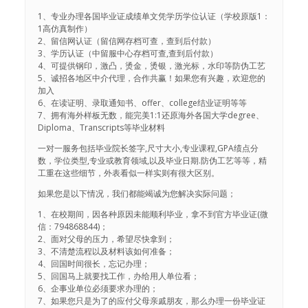
1、专业办理各国毕业证成绩单文凭学历学位认证（学校原版1：
1高仿真制作）
2、留信网认证（留信网存档可查，查到后付款）
3、学历认证（中留服中心存档可查,查到后付款）
4、可提供钢印，激凸，烫金，烫银，激光标，水印等防伪工艺
5、诚招各地区中介代理，合作共赢！如果您有兴趣，欢迎您的
加入
6、在读证明、录取通知书、offer、college结业证明等等
7、拥有海外样板无数，能完美1:1还原海外各国大学degree、
Diploma、Transcripts等毕业材料
一对一服务包括毕业院长签字,尺寸大小,专业课程,GPA绩点分
数，学位类型,专业或教育领域,以及毕业日期.防伪工艺等等，精
工重在这些细节，外表看似一样实则有很大区别。
如果您是以下情况，我们都能竭诚为您解决实际问题；
1、在校期间，因各种原因未能顺利毕业，拿不到官方毕业证(微
信：794868844)；
2、面对父母的压力，希望尽快拿到；
3、不清楚流程以及材料该如何准备；
4、回国时间很长，忘记办理；
5、回国马上就要找工作，办给用人单位看；
6、企事业单位必须要求办理的；
7、如果您只是为了的应付父母亲戚朋友，那么办理一份毕业证