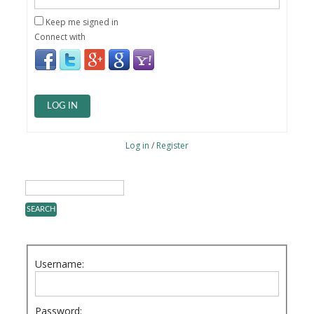
Keep me signed in
Connect with
LOG IN
Log in
/
Register
Username:
Password: