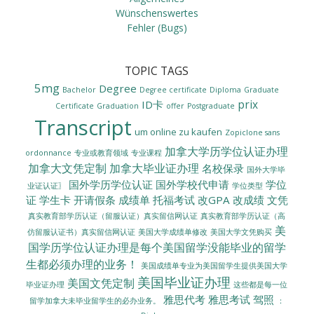
Wünschenswertes
Fehler (Bugs)
TOPIC TAGS
5mg
Degree
Bachelor
Degree certificate
Diploma
Graduate
prix
ID卡
Certificate
Graduation
offer
Postgraduate
Transcript
um online zu kaufen
Zopiclone sans
加拿大学历学位认证办理
ordonnance
专业或教育领域
专业课程
加拿大文凭定制
加拿大毕业证办理
名校保录
国外大学毕
国外学历学位认证
国外学校代申请
学位
业证认证〗
学位类型
证
学生卡
开请假条
成绩单
托福考试
改GPA
改成绩
文凭
真实教育部学历认证（留服认证）真实留信网认证
真实教育部学历认证（高
美
美国大学成绩单修改
美国大学文凭购买
仿留服认证书）真实留信网认证
国学历学位认证办理是每个美国留学没能毕业的留学
生都必须办理的业务！
美国成绩单专业为美国留学生提供美国大学
美国毕业证办理
美国文凭定制
毕业证办理
这些都是每一位
雅思代考
雅思考试
驾照
留学加拿大未毕业留学生的必办业务。
：