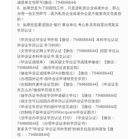
成绩单文凭即可(微信：794868844)
8、如果您是为了回国找工作，只是进私营企业或者外企，那么
办理一份文凭即可，因为私营企业或者外企是不能查询文凭真假
的！
9、如果您是要进国企 银行 事业单位 考公务员等就需办理真实
学历认证！
《学历业证毕业证书作假【微信：794868844】本科学位认证
毕业证学历认证 学习时间》
《文凭毕业证网上学历认证【微信：794868844】回国 学位认
证毕业证本科毕业证书 英文认证》
《毕业证成绩单》《购买硕士学位证书成绩单修改》【微信：
794868844】《购买毕业证皮套定制》
《修改毕业证成绩单GPA分数绩点》【微信：794868844】
《办理国外证件-假毕业证申请研究生学历》
《在线制作麦毕业证范例》【微信：794868844】《毕业证丢
失怎么办?做假学历假文凭》
《做学历证书伪造学历申请硕士学位》【微信：794868844】
《假文凭可以回国办理学历认证吗毕业证学历造假》
《毕业证学历证书扫描件毕业完成信》【微信：794868844】
《仿制电子版毕业证PDFMacquarie毕业证图片》
《没毕业办毕业证学历认证 打印》《毕业证认证》【微信：
794868844】《办理毕业证本科学历证书》
更多关于“毕业证 学位证书外壳框”的相关信息咨询请加【微
信：：794868844】