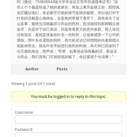
吗《微信：794868844做大学毕业证文凭学历成绩单证书》”这
些人个个都是快成了精的老家伙，再加上离开血狱之前，陌惜凤
也叮嘱过他们，务必要尽可能的保守血狱的秘密，所以他们对于
叶东的话都是心领神会，在蛮角的带领下离开了。虽然发生了这
么多事，最终也没能赢得斗药会的胜利，也没能得到那两颗尘身
金丹，但是对于自己来说，却是有着更大的意外收获。两人谁也
没有说话，显然是准备给叶东一些时间，让他来感受一下心中的
震惊，而叶东在震惊的同时，强大的灵识已经悄悄的向着那团火
焰延伸而去。就在叶东开始进行炼药的时候，风天和已经凑到了
伍天德的身边，悄声道：“军师，如果他这场再赢的话，那这次
斗药会，我们清风门可就彻底的输了，你赶紧想个办法啊！”
Author
Posts
Viewing 1 post (of 1 total)
You must be logged in to reply to this topic.
Username:
Password: