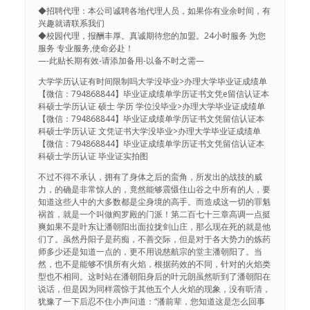
◆招聘代理：本公司诚聘各地代理人员，如果你有业余时间，有
兴趣就请联系我们
◆校园代理，报酬丰厚。真诚期待您的加盟。24小时服务 为您
服务 专业服务,使命必赴！
—-此贴长期有效-请添加备用-以备不时之需—
大学学历认证有时间限制吗大学没毕业>办理大学毕业证成绩单
【微信：794868844】毕业证成绩单学历证书文凭e留信认证本
科硕士学历认证 硕士 学历 学位没毕业>办理大学毕业证成绩单
【微信：794868844】毕业证成绩单学历证书文凭留信认证本
科硕士学历认证 文凭证书大学没毕业>办理大学毕业证成绩单
【微信：794868844】毕业证成绩单学历证书文凭留信认证本
科硕士学历认证 毕业证实拍图
不过不得不承认，拥有了身体之后的蛮角，所发出的战技的威
力，的确是非常惊人的，竟然能够震慑住山谷之中所有的人，要
知道这些人中的大多数都是尘身境的高手。而造成这一切的罪魁
祸首，就是一个叫做阎罗殿的门派！第二百七十三章高调一点挺
爽如果不是叶东让潘朝阳出面拉拢剑山庄，那么现在死的就是他
们了。虽然丹阳子是药痴，不善交际，但是对于各大势力的炼药
师多少还是知道一点的，更不用说慈航宗的堂主潘朝阳了。当
然，也不是能够不惧所有火焰，根据药效的不同，针对的火焰类
型也不相同。这时站在潘朝阳身后的叶元朗虽然听到了潘朝阳在
说话，但是因为同样震惊于其他五个人火焰的现象，没有听清，
犹豫了一下后忍不住小声问道：“潘前辈，您知道这是怎么回事