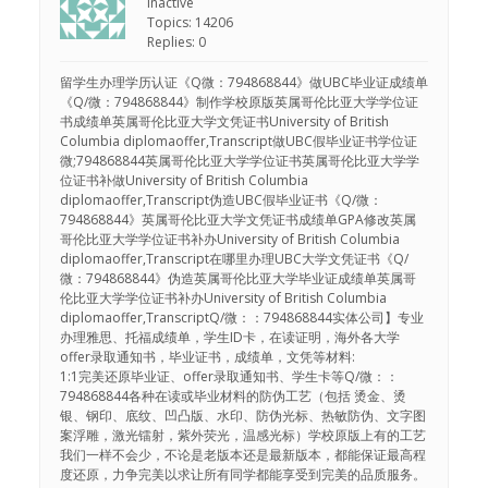
Inactive
Topics: 14206
Replies: 0
留学生办理学历认证《Q微：794868844》做UBC毕业证成绩单
《Q/微：794868844》制作学校原版英属哥伦比亚大学学位证
书成绩单英属哥伦比亚大学文凭证书University of British
Columbia diplomaoffer,Transcript做UBC假毕业证书学位证
微;794868844英属哥伦比亚大学学位证书英属哥伦比亚大学学
位证书补做University of British Columbia
diplomaoffer,Transcript伪造UBC假毕业证书《Q/微：
794868844》英属哥伦比亚大学文凭证书成绩单GPA修改英属
哥伦比亚大学学位证书补办University of British Columbia
diplomaoffer,Transcript在哪里办理UBC大学文凭证书《Q/
微：794868844》伪造英属哥伦比亚大学毕业证成绩单英属哥
伦比亚大学学位证书补办University of British Columbia
diplomaoffer,TranscriptQ/微：：794868844实体公司】专业
办理雅思、托福成绩单，学生ID卡，在读证明，海外各大学
offer录取通知书，毕业证书，成绩单，文凭等材料:
1:1完美还原毕业证、offer录取通知书、学生卡等Q/微：：
794868844各种在读或毕业材料的防伪工艺（包括 烫金、烫
银、钢印、底纹、凹凸版、水印、防伪光标、热敏防伪、文字图
案浮雕，激光镭射，紫外荧光，温感光标）学校原版上有的工艺
我们一样不会少，不论是老版本还是最新版本，都能保证最高程
度还原，力争完美以求让所有同学都能享受到完美的品质服务。