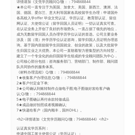
详情请加《文凭学历顾问Q/微：：794868844
★本公司一直专注于为英国、加拿大、美国、新西兰、澳洲、法
国、德国、爱尔兰、意大利等国家各高校留学生办理：申请国外
各高校入学offer 毕业文凭认证、学历认证、教育部认证、留信
网认证、大使馆公证（留学回国人员证明）一切认证真实可查。
在认证业务上开创了良好的市场势头，一直占据了领先的地位，
成为无数留学回国人员办理学历学位认证的首选。公司主要业务
涉及：国（境）外学历学位认证咨询，留学归国人员证明办理咨
询。基于国内鼓励留学生回国就业、创业的政策，以及大批留学
生归国立业之大优势。本公司一直朝着智力密集型的方向转型，
建立了一个专业化的由归国留学生组成的专业顾问团队为中心，
公司核心部分包括：咨询服务部门、营销部门、制作部、顾问团
队共同协作的服务体系。
《材料办理流程》Q/微：：794868844
1★收集客户办理信息;Q/微：：794868844
2★客户付定金下单;
3★公司确认到账转制作点做电子图;电子图做好发给客户确
认;Q/微：：794868844
5★电子图确认再付余款转做成品
6★成品做好拍照或者视频确认;
7★快递给客户（国内顺丰，国外DHL）。
<h2>详情请加《文凭学历顾问Q/微：794868844》</h2>
认证真实学历系列：
申请中国工签大使馆公证（学历认证）；