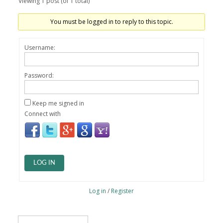
Viewing 1 post (of 1 total)
You must be logged in to reply to this topic.
Username:
Password:
Keep me signed in
Connect with
LOG IN
Log in
/
Register