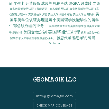
证
学生卡
开请假条
成绩单
托福考试
改GPA
改成绩
文凭
真实教育部学历认证（留服认证）真实留信网认证
真实教育部学历认证（高
美
美国大学成绩单修改
美国大学文凭购买
仿留服认证书）真实留信网认证
国学历学位认证办理是每个美国留学没能毕业的留学
生都必须办理的业务！
美国成绩单专业为美国留学生提供美国大学
美国毕业证办理
美国文凭定制
毕业证办理
这些都是每一位
雅思代考
雅思考试
驾照
留学加拿大未毕业留学生的必办业务。
：
Diploma
GEOMAGIK LLC
info@geomagik.com
CHECK MAP COVERAGE