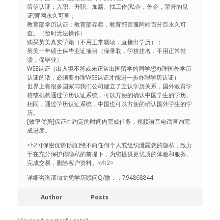
留信认证：入职、升职、加薪、找工作(私企，外企，荣誉的见
证)官网永久可查；
教育部学历认证：教育部存档，教育部留服网站百分百永久可
查。（暂时无法操作）
购买英美真实学籍（不用正常就读，直接出学历）；
英美一年硕士保毕业证项目（保录取，学校挂名，不用正常就
读，保毕业）
WSE认证（出入境不符或未正常出国留学的同学想办理国外学历
认证的话，必须要办理WSE认证才能进一步办理学历认证）
世界上有很多国家与我们公司建立了互认学历关系，国外教育学
校或机构通过学历认证系统，可以方便的确认中国学生的学历。
相同，通过学历认证系统，中国也可以方便的确认国外学生的学
历。
[效率优势]保证在约定的时间内完成任务，视频语音电话查询完
成进度。
<h2>[保密优势]我们绝不向任何个人或组织泄露您的隐私，致力
于在充分保护你隐私的前提下，为您提供更优质的体验和服务。
完成交易，删除客户资料。</h2>
详细咨询请加文凭学历顾问Q/微：：794868844
Author
Posts