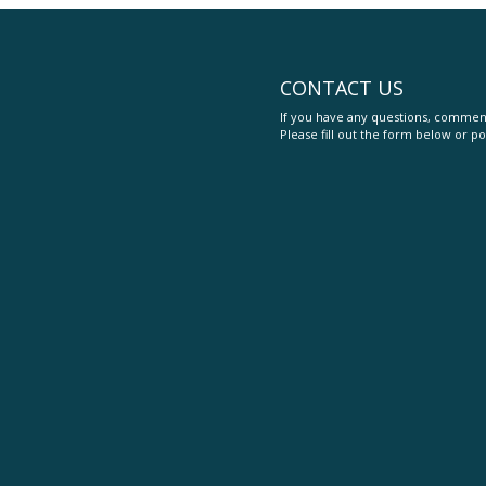
CONTACT US
If you have any questions, comment
Please fill out the form below or po