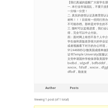
【我们真诚的提醒广大留学
一. 本行业市场混乱，不要只
一分钱一分货！
二. 真实的使馆认证及教育部
材料！！！目前有一些同行所办
不可能存档。那样是对学生的
三. 随时可以监视进度，我们
得，完全可以中止付款。
四：面对网上有些不良个人中
学生做和原版差异很大的毕业
或者视频看下对方的办公环境，
912446885Q/微美国成
证书Temple Universit
文凭申请国外学校保录取美国学位证|假
bvdbd，sdgvdf，bdfbddbf，
xvxcvx。fsfsdf，xvxcvx，df
dfbdf，勤发发
Author
Posts
Viewing 1 post (of 1 total)