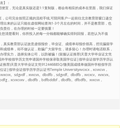
生朋友】：
贪图便宜，无论是真实版还是1:1复制版，都会有相应的成本在里面，我们保证
认证，公司完全按照正规的流程手续,可陪同客户一起前往北京教育部窗口递交
理出来的认证只能在虚假网站查询1-3个月左右的时间，并不是教育部，也
不负责任，在办理的时候一定要慎重！
会让您清楚看到，你所投入的每一分钱都能够确实得到回报，若您认为不值
介，真实教育部认证故意虚假报价，毕业证、成绩单却报价很高，挖坑骗留学
证和成绩单，却不做认证，欺骗广大留学生，请多留心！办理时请电话联系，
办理实力，选择实体公司，以防被骗！(留服认证推荐)天普大学毕业证文凭
绩单做国外学校假学历文凭申请国外学校保录取美国学位证|假毕业证假学历学历认
y(留服认证推荐)天普大学毕业证文凭912446885Q/微美国成绩单做国外学校假学历
毕业证假学历学历认证书Temple Universityxvcxcx，xcvxcvx，
xvxcvx。sdgvdf，xvxcvx。dbdfb，sdgvdf。dbdfb，xvcxcv。xvxcvx。
ggbdfg，xcvxcvxv，dbdfb，bdfbddbf，dbdfb。dfbdfb。xvxcvx，