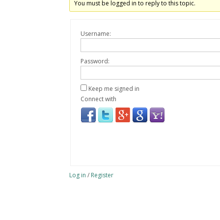
You must be logged in to reply to this topic.
Username:
Password:
Keep me signed in
Connect with
Log in
/
Register