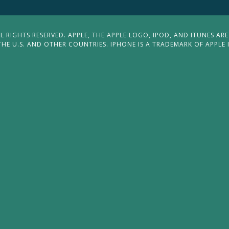
 RIGHTS RESERVED. APPLE, THE APPLE LOGO, IPOD, AND ITUNES ARE
THE U.S. AND OTHER COUNTRIES. IPHONE IS A TRADEMARK OF APPLE 