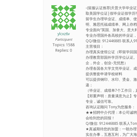
-(留服认证推荐)天普大学毕业证
取美国学位证|假毕业证假学历学历认证
留学生办理毕业证、成绩单、使
明、雅思托福成绩单、网上存
专业面向“英国、加拿大、意大
ylcxz6v
专业办理国外各高校的毕业证
Participant
QQ/微信: 912446885 联系人91
Topics: 1588
主营项目：
Replies: 0
办理真实使馆公证（即留学回
办理教育部国外学历学位认证
企，外企，创业–无忧愁）
办理各国各大学文凭毕业证、成
提供整套申请学校材料
可以提供钢印、水印、烫金、激
递；
（毕业证、成绩单7个工作日，
【郑重声明：质量满意为止】专
专业，诚信可靠。
咨询认证顾问 Tony为您服务：
★★招聘中介代理：本公司诚
会给到您的回报！
Q/微信: 912446885 联系人Ton
★真诚期待您的加盟：一朝办理
实在办事，互惠互利，为广大