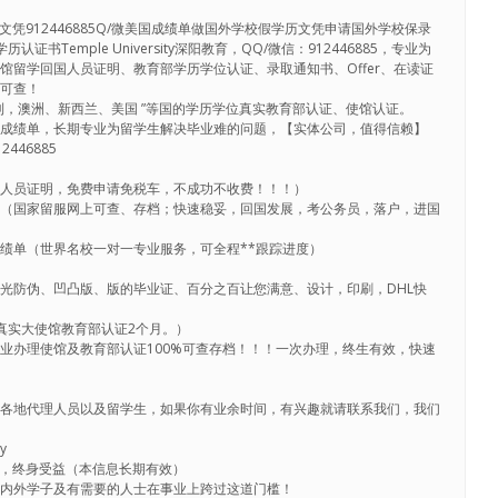
文凭912446885Q/微美国成绩单做国外学校假学历文凭申请国外学校保录
书Temple University深阳教育，QQ/微信：912446885，专业为
馆留学回国人员证明、教育部学历学位认证、录取通知书、Offer、在读证
档可查！
利，澳洲、新西兰、美国 ”等国的学历学位真实教育部认证、使馆认证。
，成绩单，长期专业为留学生解决毕业难的问题，【实体公司，值得信赖】
2446885
国人员证明，免费申请免税车，不成功不收费！！！）
。（国家留服网上可查、存档；快速稳妥，回国发展，考公务员，落户，进国
绩单（世界名校一对一专业服务，可全程**跟踪进度）
光防伪、凹凸版、版的毕业证、百分之百让您满意、设计，印刷，DHL快
真实大使馆教育部认证2个月。）
业办理使馆及教育部认证100%可查存档！！！一次办理，终生有效，快速
聘各地代理人员以及留学生，如果你有业余时间，有兴趣就请联系我们，我们
y
，终身受益（本信息长期有效）
海内外学子及有需要的人士在事业上跨过这道门槛！