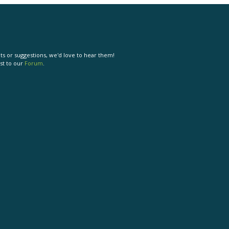
s or suggestions, we'd love to hear them!
st to our
Forum
.