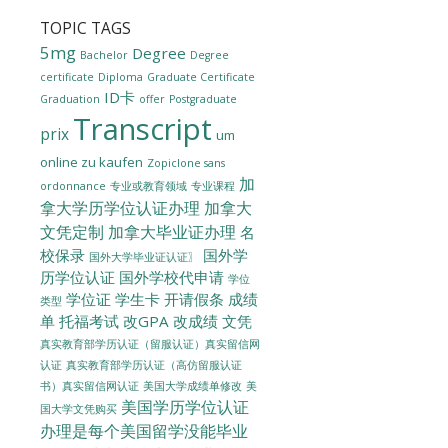
TOPIC TAGS
5mg
Degree
Bachelor
Degree
certificate
Diploma
Graduate Certificate
ID卡
Graduation
offer
Postgraduate
Transcript
prix
um
online zu kaufen
Zopiclone sans
加
ordonnance
专业或教育领域
专业课程
拿大学历学位认证办理
加拿大
文凭定制
加拿大毕业证办理
名
校保录
国外学
国外大学毕业证认证〗
历学位认证
国外学校代申请
学位
学位证
学生卡
开请假条
成绩
类型
单
托福考试
改GPA
改成绩
文凭
真实教育部学历认证（留服认证）真实留信网
认证
真实教育部学历认证（高仿留服认证
美国大学成绩单修改
美
书）真实留信网认证
美国学历学位认证
国大学文凭购买
办理是每个美国留学没能毕业