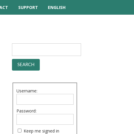
ACT
SUPPORT
ENGLISH
TUTORIAL VIDEOS
HELP MANUAL
FREQUENTLY ASKED
QUESTIONS
FORUM
Username:
Password:
Keep me signed in