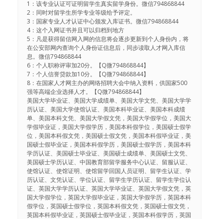
1：该专业认证可证明留学生真实留学身份。微信794868844
2：同时对留学生所学专业等级给予评定。
3：国家专业人才认证中心颁发入库证书。微信794868844
4：这个入网证书并且可以归档到地方
5：凡是获得留信网入网的信息将会逐步更新到个人身份内，将
在公安部网内查询个人身份证信息后，同步读取人才网入库信
息。微信794868844
6：个人职称评审加20分。【Q微794868844】
7：个人信誉贷款加10分。【Q微794868844】
8：在国家人才网主办的网络招聘大会中纳入资料，供国家500
强等高端企业选择人才。【Q微794868844】
美国大学毕业证、美国大学成绩单、美国大学文凭、美国大学学
历认证、美国大学使馆认证、美国本科毕业证、美国本科成绩
单、美国本科文凭、美国大学假文凭，美国大学假学位，美国大
学假毕业证，美国大学假学历，美国本科假学位，美国硕士假学
位，美国本科假文凭，美国硕士假文凭，美国本科假毕业证，美
国硕士假毕业证，美国本科假学历，美国硕士假学历，美国本科
学历认证、美国硕士毕业证、美国硕士成绩单、美国硕士文凭、
美国硕士学历认证、中国教育部留学服务中心认证、留服认证、
使馆认证、使馆证明、使馆留学回国人员证明、留学生认证、学
历认证、文凭认证、学位认证、留学生学历认证、留学生学位认
证、英国大学学历认证、英国大学毕业证、英国大学假文凭，英
国大学假学位，英国大学假毕业证，英国大学假学历，英国本科
假学位，英国硕士假学位，英国本科假文凭，英国硕士假文凭，
英国本科假毕业证，英国硕士假毕业证，英国本科假学历，英国