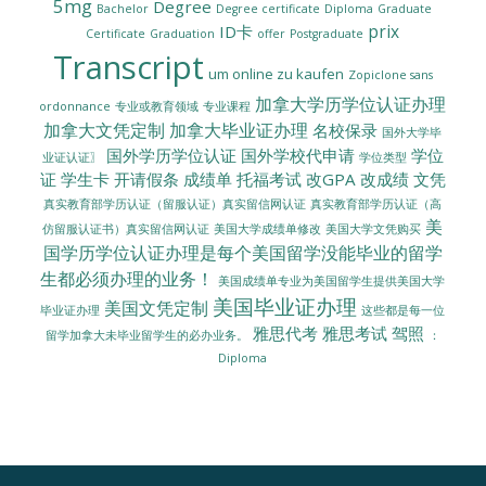
5mg
Degree
Bachelor
Degree certificate
Diploma
Graduate
prix
ID卡
Certificate
Graduation
offer
Postgraduate
Transcript
um online zu kaufen
Zopiclone sans
加拿大学历学位认证办理
ordonnance
专业或教育领域
专业课程
加拿大文凭定制
加拿大毕业证办理
名校保录
国外大学毕
国外学历学位认证
国外学校代申请
学位
业证认证〗
学位类型
证
学生卡
开请假条
成绩单
托福考试
改GPA
改成绩
文凭
真实教育部学历认证（留服认证）真实留信网认证
真实教育部学历认证（高
美
美国大学成绩单修改
美国大学文凭购买
仿留服认证书）真实留信网认证
国学历学位认证办理是每个美国留学没能毕业的留学
生都必须办理的业务！
美国成绩单专业为美国留学生提供美国大学
美国毕业证办理
美国文凭定制
毕业证办理
这些都是每一位
雅思代考
雅思考试
驾照
留学加拿大未毕业留学生的必办业务。
：
Diploma