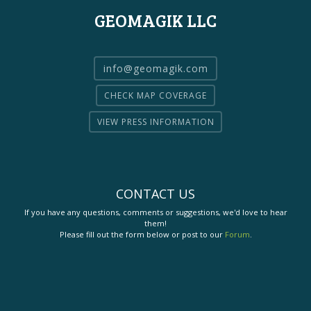
GEOMAGIK LLC
info@geomagik.com
CHECK MAP COVERAGE
VIEW PRESS INFORMATION
CONTACT US
If you have any questions, comments or suggestions, we'd love to hear
them!
Please fill out the form below or post to our
Forum
.