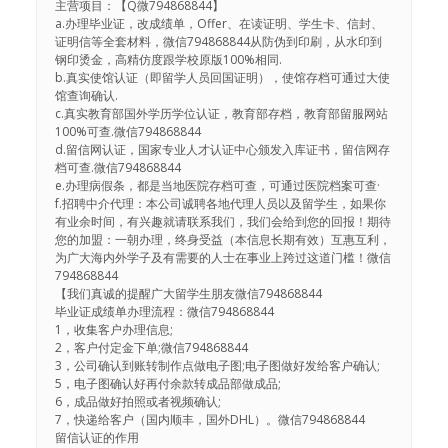
主营项目：【Q微794868844】
a.办理毕业证，改成绩单，Offer、在读证明、学生卡、信封、
证明信等全套材料，微信794868844从防伪到印刷，从水印到
钢印烫金，高精仿度跟学校原版100%相同.
b.真实使馆认证（即留学人员回国证明），使馆存档可通过大使
馆查询确认.
c.真实教育部国外学历学位认证，教育部存档，教育部留服网站
100%可查.微信794868844
d.留信网认证，国家专业人才认证中心颁发入库证书，留信网存
档可查.微信794868844
e.办理病假条，都是当地医院存档可查，可通过医院档案可查·
f.招聘中介代理：本公司诚聘各地代理人员以及留学生，如果你
有业余时间，有兴趣就请联系我们，我们会给到您的回报！期待
您的加盟：一朝办理，终身受益（本信息长期有效）互惠互利，
为广大海内外学子及有需要的人士在事业上跨过这道门槛！微信
794868844
【我们真诚的提醒广大留学生朋友微信794868844
毕业证成绩单办理流程：微信794868844
1，收集客户办理信息;
2，客户付定金下单;微信794868844
3，公司确认到账转制作点做电子图;电子图做好发给客户确认;
5，电子图确认好再付余款转成品部做成品;
6，成品做好拍照或者视频确认;
7，快递给客户（国内顺丰，国外DHL）。微信794868844
留信认证的作用