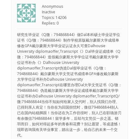
Anonymous
Inactive
Topics: 14206
Replies: 0
研究生毕业证《Q微：794868844》做Dal本科硕士毕业证学位
证书《Q/微：794868844》制作学校原版戴尔豪斯大学成绩单
修改GPA戴尔豪斯大学毕业证认证永久可查Dalhousie
University diplomaoffer,Transcript《》Dal毕业证成绩单《Q
微：794868844》造假戴尔豪斯大学学位证书戴尔豪斯大学学
位证书补办《》Dalhousie University
diplomaoffer,Transcript伪造Dal假毕业证书《Q/微：
794868844》戴尔豪斯大学文凭证书成绩单GPA修改戴尔豪斯
大学学位证书补办Dalhousie University
diplomaoffer,Transcript在哪里办理Dal大学文凭证书《Q/微：
794868844》伪造戴尔豪斯大学毕业证成绩单戴尔豪斯大学学
位证书补办Dalhousie University diplomaoffer,TranscriptQ/
微:794868844当你不知如何给家人交代时，别人找我们办理、
已得到亲人肯定！当你在为回国担忧时，微信794868844别人
已在国内站稳脚跟！当你还在为工作彷徨时，别人已在职场游刃
有余微信794868844！留学多年，后却与文凭仅一步之遥。铩
羽而归，如何对得起多年的青春和花费？别让愿望，等成遗憾！
现即咨询我有关毕业事宜，踏出这一步，给自己的未来一个交
代。