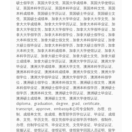
硕士假学历，英国大学文凭、英国大学成绩单、英国大学使馆认
证、英国本科学历认证、英国本科毕业证、英国本科文凭、英国
本科成绩单、英国硕士学历认证、英国硕士毕业证、英国硕士文
凭、英国硕士成绩单、加拿大大学毕业证、加拿大大学文凭、加
拿大大学成绩单、加拿大大学学历认证、加拿大本科毕业证、加
拿大大学假文凭，加拿大大学假学位，加拿大大学假毕业证，加
拿大大学假学历，加拿大本科假学位，加拿大硕士假学位，加拿
大本科假文凭，加拿大硕士假文凭，加拿大本科假毕业证，加拿
大硕士假毕业证，加拿大本科假学历，加拿大硕士假学历，加拿
大本科文凭、加拿大本科成绩单、加拿大大学使馆认证、加拿大
本科学历认证、加拿大硕士毕业证、加拿大硕士文凭、加拿大硕
士成绩单、加拿大硕士学历认证、澳洲大学学历认证、澳洲大学
毕业证、澳洲大学成绩单、澳洲大学文凭、澳洲本科学历认证、
澳洲本科毕业证、澳洲本科成绩单、澳洲大学假文凭，澳洲大学
假学位，澳洲大学假毕业证，澳洲大学假学历，澳洲本科假学
位，澳洲硕士假学位，澳洲本科假文凭，澳洲硕士假文凭，澳洲
本科假毕业证，澳洲硕士假毕业证，澳洲本科假学历，澳洲硕士
假学历，澳洲本科文凭、澳洲硕士学历认证、澳洲硕士毕业证、
澳洲硕士成绩单、澳洲硕士文凭、澳洲大学使馆认证、
diploma、graduation、degree、grad、certificate、
transcript、approve、embassy本公司专业制作、办理、仿
制、成绩单文凭、改成绩、教育部学历学位认证、毕业证、成绩
单、文凭、学历文凭、假文凭假毕业证假学历书制作、假制作、
办理、仿制学位证书、毕业证文凭、文凭毕业证、毕业证认证、
留服认证、使馆认证、使馆证明、使馆留学回国人员证明、留学