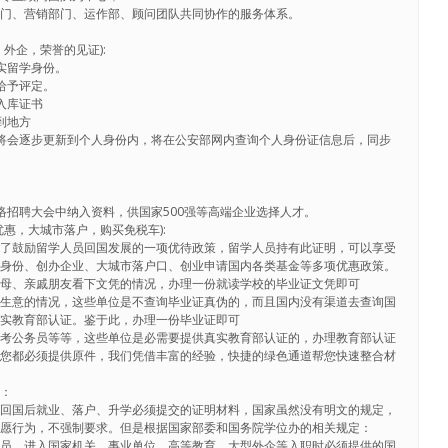
部门、营销部门、运作部、顾问团队共同协作的服务体系。
外企，荣誉的见证):
实留学身份。
给予评定。
入库证书
到地方
将会逐步更新到个人身份内，将在公安部网内查询个人身份证信息后，同步
络招聘大会中纳入资料，供国家500强等高端企业选择人才。
惠，大城市落户，购买免税车):
为了鼓励留学人员回国发展的一项优待政策，留学人员持有此证明，可以享受
学身份、创办企业、大城市落户口、创业申请国内各类基金等多项优惠政策。
父母、亲戚朋友看下文凭的情况，办理一份就读学校的毕业证文凭即可
做生意的情况，这些单位是不查询毕业证真伪的，而且国内没有渠道去查询国
真实教育部认证。鉴于此，办理一份毕业证即可
，考公务员等等，这些单位是必需要提供真实教育部认证的，办理教育部认证
料您都必须提供原件，我们凭借丰富的经验，快捷的绿色通道帮您快速整合材
识：
生回国后就业、落户、升学必须提交的证明材料，国家虽然没有明文的规定，
自愿行为，不强制要求。但是根据国家部委和国务院学位办的相关规定：
务员，进入国家机关、事业单位，高等教育，大型外企等入职时必须提供的国