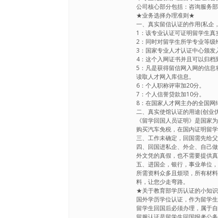
公司核心部分包括：咨询服务
★业务选择办理准则★
一、真实留信认证的作用(私企，
1：该专业认证可证明留学生真
2：同时对留学生所学专业等级
3：国家专业人才认证中心颁发
4：这个入网证书并且可以归档
5：凡是获得留信网入网的信息
读取人才网入库信息。
6：个人职称评审加20分。
7：个人信誉贷款加10分。
8：在国家人才网主办的全国网
二、真实使馆认证的用途(创业优
《留学回国人员证明》是国家
购买汽车免税，在国内证明留
三、工作未确定，回国需先给
四、回国进私企、外企、自己
外文凭的真假，也不需要提供
五、进国企，银行，事业单位
所需资料众多且烦琐，所有材
料，让您少走弯路。
★关于教育部学历认证的小知
国外学历学位认证，作为留学
留学生回国后必须办理，属于
留服认证是留学生回国报考公