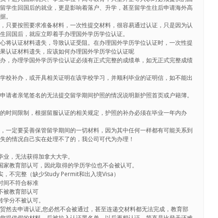
着留学生回国后的就业，更是影响着落户、升学，甚至留学生往后申请海外高
凭据。
难，只要按照要求准备材料，一次性提交材料，很容易通过认证，只是因为认
学生回国后，就应立即着手办理国外学历学位认证。
小心将认证材料遗失，导致认证受阻。在办理国外学历学位认证时，一次性提
如果认证材料遗失，应该如何办理国外学历学位认证呢
补办，办理学国外学历学位认证必须有正式完整的成绩单，如无正式完整成绩
系学校补办，或开具相关证明在该学校学习，并顺利毕业的证明信，如不能出
：申请者亲笔签名的无法提交留学期间护照的情况说明新护照首页或户籍簿。
定的时间限制，根据留服认证的相关规定，护照的补办必须在毕业一年内办
生，一定要妥善保管留学期间的一切材料，因为其中任何一样都有可能关系到
遗失的情况自己实在处理不了的，我公司可代为办理！
毕业，无法获得加拿大大学。
国家教育部认可，因此取得的学历学位也不会被认可。
完整（缺少Study Permit和出入境Visa）
时间不符合标准
不被教育部认可
转学分不被认可。
贸然去申请认证,您必然不会被通过，甚至连递交材料都无法完成，教育部
为您提供假的材料，后被拉入认证黑名单，以后再想认证，简直是比登天还难