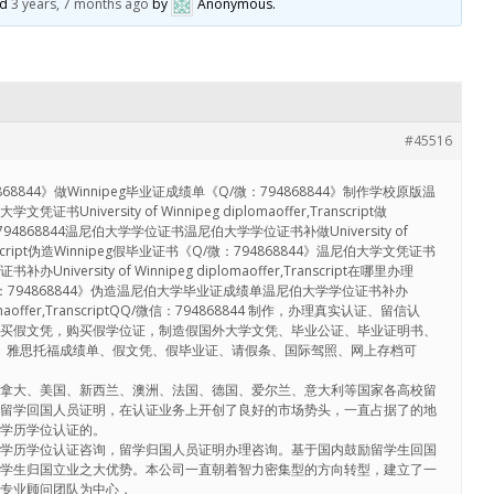
ed
3 years, 7 months ago
by
Anonymous
.
#45516
8844》做Winnipeg毕业证成绩单《Q/微：794868844》制作学校原版温
niversity of Winnipeg diplomaoffer,Transcript做
794868844温尼伯大学学位证书温尼伯大学学位证书补做University of
,Transcript伪造Winnipeg假毕业证书《Q/微：794868844》温尼伯大学文凭证书
iversity of Winnipeg diplomaoffer,Transcript在哪里办理
/微：794868844》伪造温尼伯大学毕业证成绩单温尼伯大学学位证书补办
 diplomaoffer,TranscriptQQ/微信：794868844 制作，办理真实认证、留信认
购买假文凭，购买假学位证，制造假国外大学文凭、毕业公证、毕业证明书、
证明、雅思托福成绩单、假文凭、假毕业证、请假条、国际驾照、网上存档可
加拿大、美国、新西兰、澳洲、法国、德国、爱尔兰、意大利等国家各高校留
和留学回国人员证明，在认证业务上开创了良好的市场势头，一直占据了的地
理学历学位认证的。
外学历学位认证咨询，留学归国人员证明办理咨询。基于国内鼓励留学生回国
留学生归国立业之大优势。本公司一直朝着智力密集型的方向转型，建立了一
的专业顾问团队为中心，