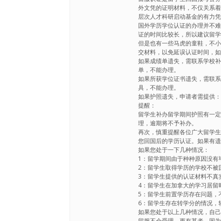
外文凭的证明材料，不仅关系
层次人才科研启动基金的有力
国外学历学位认证的办理并不
证的时间比较长，所以建议留
但是也有一些马虎的童鞋，不
交材料，以免延误认证时间，
如果成绩单遗失，需联系学校
单，不能办理。
如果所获学位证书遗失，需联
具，不能办理。
如果护照遗失，申请者需提供
提醒：
留学生补办留学期间护照有一
理，逾期将不予补办。
再次，慎重提醒各位广大留学
您回国后的学历认证。如果有
如果您处于一下几种情况：
1：留学期间由于种种原因没有
2：留学生取得学历的学校不被
3：留学生提供的认证材料不真实，不
4：留学生在加拿大的学习居留
5：留学生前置学历存在问题，
6：留学生存在转学分的情况，
如果您处于以上几种情况，自己
留服不会受理。更有甚者，因