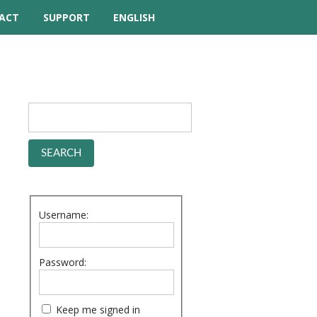
ACT
SUPPORT
ENGLISH
TUTORIAL VIDEOS
HELP MANUAL
FREQUENTLY ASKED
QUESTIONS
FORUM
Username:
Password:
Keep me signed in