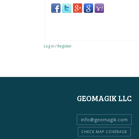
Log in
/
Register
GEOMAGIK LLC
info@geomagik.com
CHECK MAP COVERAGE