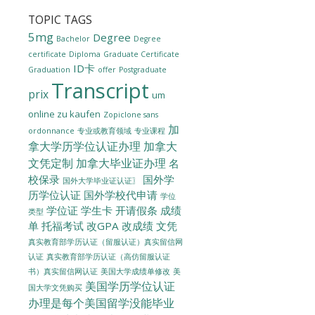
TOPIC TAGS
5mg
Degree
Bachelor
Degree
certificate
Diploma
Graduate Certificate
ID卡
Graduation
offer
Postgraduate
Transcript
prix
um
online zu kaufen
Zopiclone sans
加
ordonnance
专业或教育领域
专业课程
拿大学历学位认证办理
加拿大
文凭定制
加拿大毕业证办理
名
校保录
国外学
国外大学毕业证认证〗
历学位认证
国外学校代申请
学位
学位证
学生卡
开请假条
成绩
类型
单
托福考试
改GPA
改成绩
文凭
真实教育部学历认证（留服认证）真实留信网
认证
真实教育部学历认证（高仿留服认证
美国大学成绩单修改
美
书）真实留信网认证
美国学历学位认证
国大学文凭购买
办理是每个美国留学没能毕业