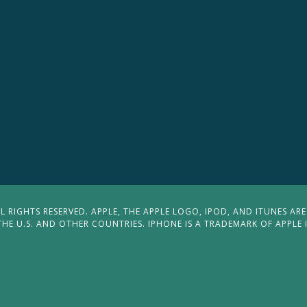
 RIGHTS RESERVED. APPLE, THE APPLE LOGO, IPOD, AND ITUNES ARE
THE U.S. AND OTHER COUNTRIES. IPHONE IS A TRADEMARK OF APPLE 