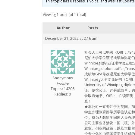
This topic has 0 replies, 1 voice, and was last updat
Viewing 1 post (of 1 total)
Author
Posts
December 21, 2022 at 2:16 am
社会人士可以购买《Q微：79486
尼伯大学学位证书成绩单温尼伯大学文凭证书U
Winnipeg假毕业证书学位证微;
Winnipeg diplomaoffer
成绩单GPA修改温尼伯大学学位证书补办Un
Anonymous
Winnipeg大学文凭证书《Q
Inactive
University of Winnipeg
Topics: 14206
证、使馆公证、购买成绩单，
Replies: 0
录取通知书、Offer、在读
查！
★本公司一直专注于为英国、
学生办理教育部学历学位认证
位，成为无数留学回国人员办
公司主要业务涉及：国（境）
就业、创业的政策，以及大批
个专业化的由归国留学生组成