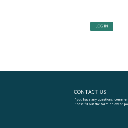
LOG IN
CONTACT US
If you have any questions, comment
Please fill out the form below or po