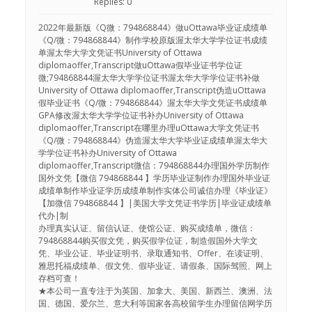
Replies: 0
2022年最新版《Q微：794868844》做uOttawa毕业证成绩单
《Q/微：794868844》制作学校原版渥太华大学学位证书成绩
单渥太华大学文凭证书University of Ottawa
diplomaoffer,Transcript做uOttawa假毕业证书学位证
微;794868844渥太华大学学位证书渥太华大学学位证书补做
University of Ottawa diplomaoffer,Transcript伪造uOttawa
假毕业证书《Q/微：794868844》渥太华大学文凭证书成绩单
GPA修改渥太华大学学位证书补办University of Ottawa
diplomaoffer,Transcript在哪里办理uOttawa大学文凭证书
《Q/微：794868844》伪造渥太华大学毕业证成绩单渥太华大
学学位证书补办University of Ottawa
diplomaoffer,Transcript微信：794868844办理国外学历制作
国外文凭【微信 794868844 】学历毕业证制作办理国外毕业证
成绩单制作毕业证学历成绩单制作实体公司诚信办理《毕业证》
【加微信 794868844 】|美国大学文凭证书学历|毕业证成绩单
代办|制
办理真实认证、留信认证、使馆公证、购买成绩单，微信：
794868844购买假文凭，购买假学位证，制造假国外大学文
凭、毕业公证、毕业证明书、录取通知书、Offer、在读证明、
雅思托福成绩单、假文凭、假毕业证、请假条、国际驾照、网上
存档可查！
★本公司一直专注于为英国、加拿大、美国、新西兰、澳洲、法
国、德国、爱尔兰、意大利等国家各高校留学生办理留信网学历