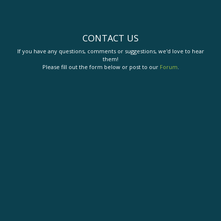
CONTACT US
If you have any questions, comments or suggestions, we'd love to hear
them!
Please fill out the form below or post to our
Forum
.