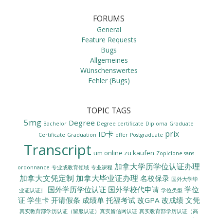
FORUMS
General
Feature Requests
Bugs
Allgemeines
Wünschenswertes
Fehler (Bugs)
TOPIC TAGS
5mg
Degree
Bachelor
Degree certificate
Diploma
Graduate
prix
ID卡
Certificate
Graduation
offer
Postgraduate
Transcript
um online zu kaufen
Zopiclone sans
加拿大学历学位认证办理
ordonnance
专业或教育领域
专业课程
加拿大文凭定制
加拿大毕业证办理
名校保录
国外大学毕
国外学历学位认证
国外学校代申请
学位
业证认证〗
学位类型
证
学生卡
开请假条
成绩单
托福考试
改GPA
改成绩
文凭
真实教育部学历认证（留服认证）真实留信网认证
真实教育部学历认证（高