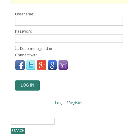
Username:
Password:
Keep me signed in
Connect with
LOG IN
Log in
/
Register