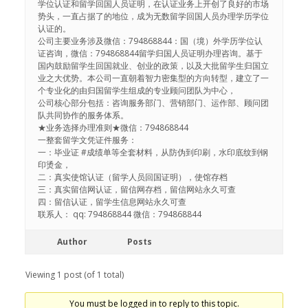
学位认证和留学回国人员证明，在认证业务上开创了良好的市场
势头，一直占据了的地位，成为无数留学回国人员办理学历学位
认证的。
公司主要业务涉及微信：794868844：国（境）外学历学位认
证咨询，微信：794868844留学归国人员证明办理咨询。基于
国内鼓励留学生回国就业、创业的政策，以及大批留学生归国立
业之大优势。本公司一直朝着智力密集型的方向转型，建立了一
个专业化的由归国留学生组成的专业顾问团队为中心，
公司核心部分包括：咨询服务部门、营销部门、运作部、顾问团
队共同协作的服务体系。
★业务选择办理准则★微信：794868844
一整套留学文凭证件服务：
一：毕业证 #成绩单等全套材料，从防伪到印刷，水印底纹到钢
印烫金，
二：真实使馆认证（留学人员回国证明），使馆存档
三：真实留信网认证，留信网存档，留信网站永久可查
四：留信认证，留学生信息网站永久可查
联系人： qq: 794868844 微信：794868844
Author
Posts
Viewing 1 post (of 1 total)
You must be logged in to reply to this topic.