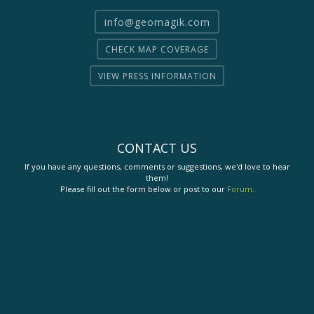
info@geomagik.com
CHECK MAP COVERAGE
VIEW PRESS INFORMATION
CONTACT US
If you have any questions, comments or suggestions, we'd love to hear
them!
Please fill out the form below or post to our
Forum
.