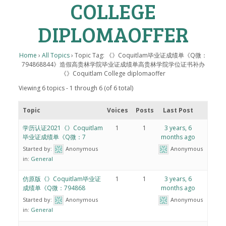
COLLEGE
DIPLOMAOFFER
Home
›
All Topics
›
Topic Tag: 《》Coquitlam毕业证成绩单《Q微：
794868844》造假高贵林学院毕业证成绩单高贵林学院学位证书补办
《》Coquitlam College diplomaoffer
Viewing 6 topics - 1 through 6 (of 6 total)
Topic
Voices
Posts
Last Post
学历认证2021《》Coquitlam
1
1
3 years, 6
毕业证成绩单《Q微：7
months ago
Started by:
Anonymous
Anonymous
in:
General
仿原版《》Coquitlam毕业证
1
1
3 years, 6
成绩单《Q微：794868
months ago
Started by:
Anonymous
Anonymous
in:
General