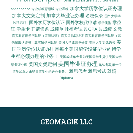
um online zu kaufen
Zopiclone sans
加拿大学历学位认证办理
ordonnance
专业或教育领域
专业课程
加拿大文凭定制
加拿大毕业证办理
名校保录
国外大学毕
国外学历学位认证
国外学校代申请
学位
业证认证〗
学位类型
证
学生卡
开请假条
成绩单
托福考试
改GPA
改成绩
文凭
真实教育部学历认证（留服认证）真实留信网认证
真实教育部学历认证（高
美
美国大学成绩单修改
美国大学文凭购买
仿留服认证书）真实留信网认证
国学历学位认证办理是每个美国留学没能毕业的留学
生都必须办理的业务！
美国成绩单专业为美国留学生提供美国大学
美国毕业证办理
美国文凭定制
毕业证办理
这些都是每一位
雅思代考
雅思考试
驾照
留学加拿大未毕业留学生的必办业务。
：
Diploma
GEOMAGIK LLC