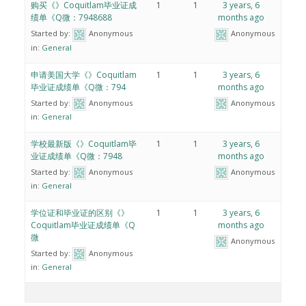
购买《》Coquitlam毕业证成
1
1
3 years, 6
绩单《Q微：7948688
months ago
Started by:
Anonymous
Anonymous
in:
General
申请美国大学《》Coquitlam
1
1
3 years, 6
毕业证成绩单《Q微：794
months ago
Started by:
Anonymous
Anonymous
in:
General
学校最新版《》Coquitlam毕
1
1
3 years, 6
业证成绩单《Q微：7948
months ago
Started by:
Anonymous
Anonymous
in:
General
学位证和毕业证的区别《》
1
1
3 years, 6
Coquitlam毕业证成绩单《Q
months ago
微
Anonymous
Started by:
Anonymous
in:
General