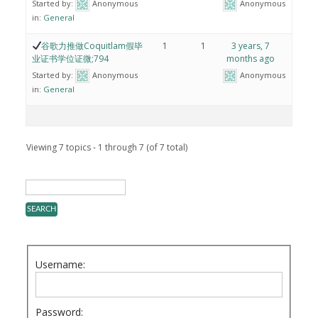
Started by:
Anonymous
Anonymous
in:
General
谷歌力推做Coquitlam假毕
1
1
3 years, 7
业证书学位证微;794
months ago
Started by:
Anonymous
Anonymous
in:
General
Viewing 7 topics - 1 through 7 (of 7 total)
Username:
Password: