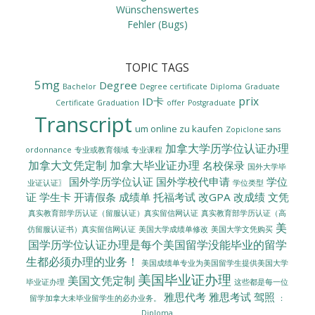
Wünschenswertes
Fehler (Bugs)
TOPIC TAGS
5mg
Degree
Bachelor
Degree certificate
Diploma
Graduate
prix
ID卡
Certificate
Graduation
offer
Postgraduate
Transcript
um online zu kaufen
Zopiclone sans
加拿大学历学位认证办理
ordonnance
专业或教育领域
专业课程
加拿大文凭定制
加拿大毕业证办理
名校保录
国外大学毕
国外学历学位认证
国外学校代申请
学位
业证认证〗
学位类型
证
学生卡
开请假条
成绩单
托福考试
改GPA
改成绩
文凭
真实教育部学历认证（留服认证）真实留信网认证
真实教育部学历认证（高
美
美国大学成绩单修改
美国大学文凭购买
仿留服认证书）真实留信网认证
国学历学位认证办理是每个美国留学没能毕业的留学
生都必须办理的业务！
美国成绩单专业为美国留学生提供美国大学
美国毕业证办理
美国文凭定制
毕业证办理
这些都是每一位
雅思代考
雅思考试
驾照
留学加拿大未毕业留学生的必办业务。
：
Diploma