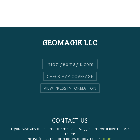
GEOMAGIK LLC
info@geomagik.com
CHECK MAP COVERAGE
VIEW PRESS INFORMATION
CONTACT US
If you have any questions, comments or suggestions, we'd love to hear
them!
Please fill out the form below or post to our
Forum
.