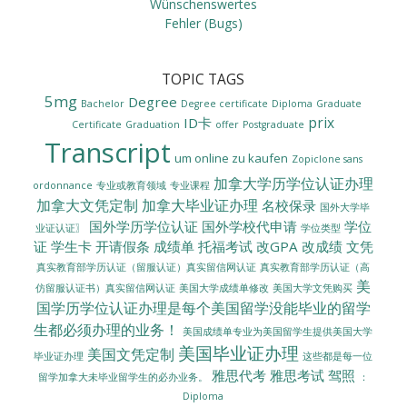
Wünschenswertes
Fehler (Bugs)
TOPIC TAGS
5mg
Degree
Bachelor
Degree certificate
Diploma
Graduate
prix
ID卡
Certificate
Graduation
offer
Postgraduate
Transcript
um online zu kaufen
Zopiclone sans
加拿大学历学位认证办理
ordonnance
专业或教育领域
专业课程
加拿大文凭定制
加拿大毕业证办理
名校保录
国外大学毕
国外学历学位认证
国外学校代申请
学位
业证认证〗
学位类型
证
学生卡
开请假条
成绩单
托福考试
改GPA
改成绩
文凭
真实教育部学历认证（留服认证）真实留信网认证
真实教育部学历认证（高
美
美国大学成绩单修改
美国大学文凭购买
仿留服认证书）真实留信网认证
国学历学位认证办理是每个美国留学没能毕业的留学
生都必须办理的业务！
美国成绩单专业为美国留学生提供美国大学
美国毕业证办理
美国文凭定制
毕业证办理
这些都是每一位
雅思代考
雅思考试
驾照
留学加拿大未毕业留学生的必办业务。
：
Diploma