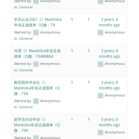
Started by:
Anonymous
Anonymous
in:
General
学历认证2021《》Manitoba
1
1
3 years, 6
毕业证成绩单《Q微：79
months ago
Started by:
Anonymous
Anonymous
in:
General
办理《》Manitoba毕业证成
1
1
3 years, 6
绩单《Q微：79486884
months ago
Started by:
Anonymous
Anonymous
in:
General
购买国外毕业证《》
1
1
3 years, 6
Manitoba毕业证成绩单《Q
months ago
微：794
Anonymous
Started by:
Anonymous
in:
General
留学没办法毕业《》
1
1
3 years, 6
Manitoba毕业证成绩单《Q
months ago
微：794
Anonymous
Started by:
Anonymous