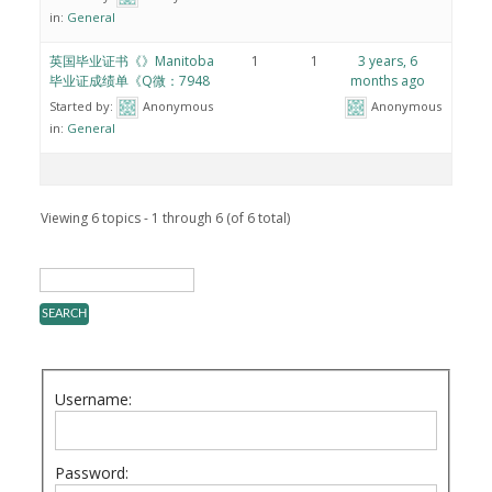
in:
General
英国毕业证书《》Manitoba
1
1
3 years, 6
毕业证成绩单《Q微：7948
months ago
Started by:
Anonymous
Anonymous
in:
General
Viewing 6 topics - 1 through 6 (of 6 total)
Username:
Password: