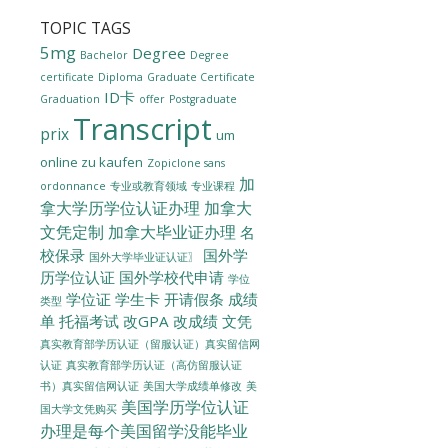
TOPIC TAGS
5mg
Degree
Bachelor
Degree
certificate
Diploma
Graduate Certificate
ID卡
Graduation
offer
Postgraduate
Transcript
prix
um
online zu kaufen
Zopiclone sans
加
ordonnance
专业或教育领域
专业课程
拿大学历学位认证办理
加拿大
文凭定制
加拿大毕业证办理
名
校保录
国外学
国外大学毕业证认证〗
历学位认证
国外学校代申请
学位
学位证
学生卡
开请假条
成绩
类型
单
托福考试
改GPA
改成绩
文凭
真实教育部学历认证（留服认证）真实留信网
认证
真实教育部学历认证（高仿留服认证
美国大学成绩单修改
美
书）真实留信网认证
美国学历学位认证
国大学文凭购买
办理是每个美国留学没能毕业