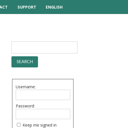
ACT
SUPPORT
ENGLISH
TUTORIAL VIDEOS
HELP MANUAL
FREQUENTLY ASKED
QUESTIONS
FORUM
Username:
Password:
Keep me signed in