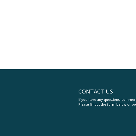
CONTACT US
If you have any questions, comment
Please fill out the form below or po