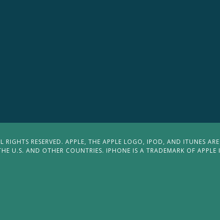
 RIGHTS RESERVED. APPLE, THE APPLE LOGO, IPOD, AND ITUNES ARE
THE U.S. AND OTHER COUNTRIES. IPHONE IS A TRADEMARK OF APPLE 