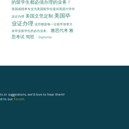
的留学生都必须办理的业务！
美国成绩单专业为美国留学生提供美国大学毕
美国毕
美国文凭定制
业证办理
业证办理
这些都是每一位留学加拿大
雅思代考
雅
未毕业留学生的必办业务。
思考试
驾照
：Diploma
s or suggestions, we'd love to hear them!
st to our
Forum
.