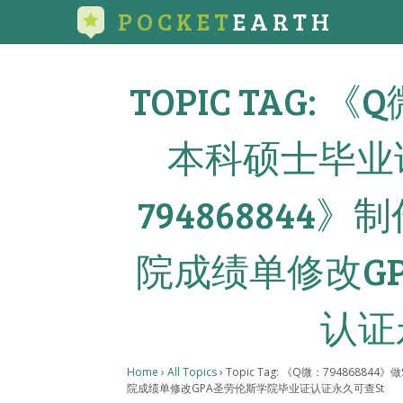
POCKET
EARTH
TOPIC TAG: 《
本科硕士毕业
79486884
院成绩单修改G
认证
Home
›
All Topics
›
Topic Tag: 《Q微：794868
院成绩单修改GPA圣劳伦斯学院毕业证认证永久可查St