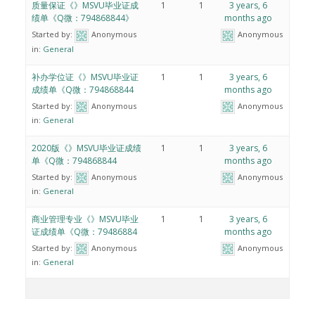
质量保证《》MSVU毕业证成
1
1
3 years, 6
绩单《Q微：794868844》
months ago
Started by:
Anonymous
Anonymous
in:
General
补办学位证《》MSVU毕业证
1
1
3 years, 6
成绩单《Q微：794868844
months ago
Started by:
Anonymous
Anonymous
in:
General
2020版《》MSVU毕业证成绩
1
1
3 years, 6
单《Q微：794868844
months ago
Started by:
Anonymous
Anonymous
in:
General
商业管理专业《》MSVU毕业
1
1
3 years, 6
证成绩单《Q微：79486884
months ago
Started by:
Anonymous
Anonymous
in:
General