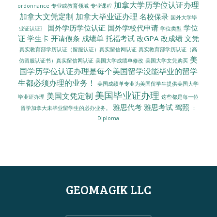
加拿大学历学位认证办理
ordonnance
专业或教育领域
专业课程
加拿大文凭定制
加拿大毕业证办理
名校保录
国外大学毕
国外学历学位认证
国外学校代申请
学位
业证认证〗
学位类型
证
学生卡
开请假条
成绩单
托福考试
改GPA
改成绩
文凭
真实教育部学历认证（留服认证）真实留信网认证
真实教育部学历认证（高
美
美国大学成绩单修改
美国大学文凭购买
仿留服认证书）真实留信网认证
国学历学位认证办理是每个美国留学没能毕业的留学
生都必须办理的业务！
美国成绩单专业为美国留学生提供美国大学
美国毕业证办理
美国文凭定制
毕业证办理
这些都是每一位
雅思代考
雅思考试
驾照
留学加拿大未毕业留学生的必办业务。
：
Diploma
GEOMAGIK LLC