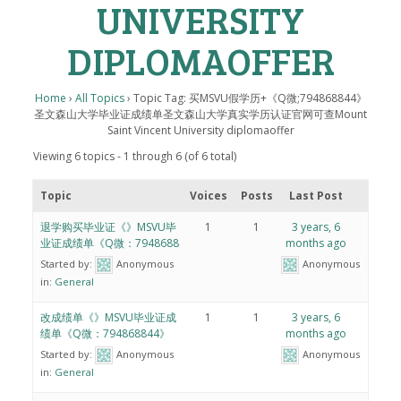
UNIVERSITY
DIPLOMAOFFER
Home
›
All Topics
›
Topic Tag: 买MSVU假学历+《Q微;794868844》
圣文森山大学毕业证成绩单圣文森山大学真实学历认证官网可查Mount
Saint Vincent University diplomaoffer
Viewing 6 topics - 1 through 6 (of 6 total)
Topic
Voices
Posts
Last Post
退学购买毕业证《》MSVU毕
1
1
3 years, 6
业证成绩单《Q微：7948688
months ago
Started by:
Anonymous
Anonymous
in:
General
改成绩单《》MSVU毕业证成
1
1
3 years, 6
绩单《Q微：794868844》
months ago
Started by:
Anonymous
Anonymous
in:
General