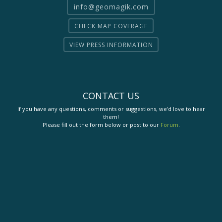
info@geomagik.com
CHECK MAP COVERAGE
VIEW PRESS INFORMATION
CONTACT US
If you have any questions, comments or suggestions, we'd love to hear
them!
Please fill out the form below or post to our
Forum
.