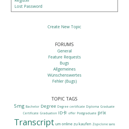
Register
Lost Password
Create New Topic
FORUMS
General
Feature Requests
Bugs
Allgemeines
Wünschenswertes
Fehler (Bugs)
TOPIC TAGS
5mg
Degree
Bachelor
Degree certificate
Diploma
Graduate
prix
ID卡
Certificate
Graduation
offer
Postgraduate
Transcript
um online zu kaufen
Zopiclone sans