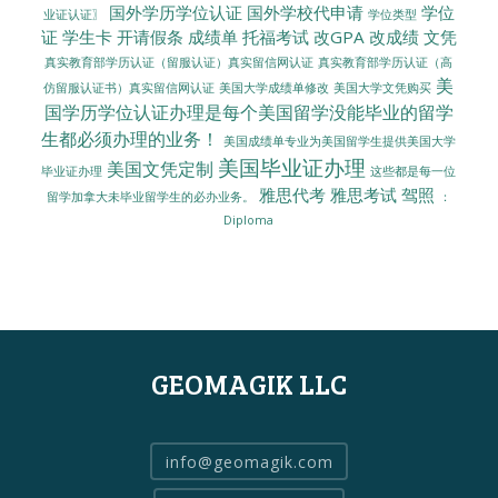
国外学历学位认证
国外学校代申请
学位
业证认证〗
学位类型
证
学生卡
开请假条
成绩单
托福考试
改GPA
改成绩
文凭
真实教育部学历认证（留服认证）真实留信网认证
真实教育部学历认证（高
美
美国大学成绩单修改
美国大学文凭购买
仿留服认证书）真实留信网认证
国学历学位认证办理是每个美国留学没能毕业的留学
生都必须办理的业务！
美国成绩单专业为美国留学生提供美国大学
美国毕业证办理
美国文凭定制
毕业证办理
这些都是每一位
雅思代考
雅思考试
驾照
留学加拿大未毕业留学生的必办业务。
：
Diploma
GEOMAGIK LLC
info@geomagik.com