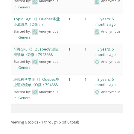
Started by:
Anonymous
Anonymous
in:
General
Topic Tag: 《》Quebec毕业
1
1
3 years, 6
证成绩单《Q微：7
months ago
Started by:
Anonymous
Anonymous
in:
General
可办GRE《》Quebec毕业证
1
1
3 years, 6
成绩单《Q微：7948688
months ago
Started by:
Anonymous
Anonymous
in:
General
环境科学专业《》Quebec毕
1
1
3 years, 6
业证成绩单《Q微：794868
months ago
Started by:
Anonymous
Anonymous
in:
General
Viewing 6 topics - 1 through 6 (of 6 total)