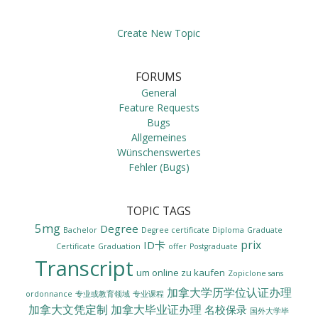
Create New Topic
FORUMS
General
Feature Requests
Bugs
Allgemeines
Wünschenswertes
Fehler (Bugs)
TOPIC TAGS
5mg
Degree
Bachelor
Degree certificate
Diploma
Graduate
prix
ID卡
Certificate
Graduation
offer
Postgraduate
Transcript
um online zu kaufen
Zopiclone sans
加拿大学历学位认证办理
ordonnance
专业或教育领域
专业课程
加拿大文凭定制
加拿大毕业证办理
名校保录
国外大学毕