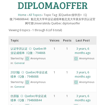
DIPLOMAOFFER
Home
›
All Topics
›
Topic Tag: 买Quebec假学历+《Q
微;794868844》魁北克大学毕业证成绩单魁北克大学真实学历认证官
网可查Universitédu Québec diplomaoffer
Viewing 6 topics - 1 through 6 (of 6 total)
Topic
Voices
Posts
Last Post
认证学历认证《》Quebec毕
1
1
3 years, 6
业证成绩单《Q微：794868
months ago
Started by:
Anonymous
Anonymous
in:
General
2020版《》Quebec毕业证成
1
1
3 years, 6
绩单《Q微：7948688
months ago
Started by:
Anonymous
Anonymous
in:
General
仿原版《》Quebec毕业证成
1
1
3 years, 6
绩单《Q微：794868844
months ago