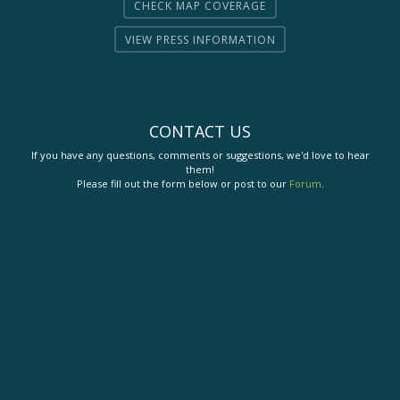
CHECK MAP COVERAGE
VIEW PRESS INFORMATION
CONTACT US
If you have any questions, comments or suggestions, we'd love to hear
them!
Please fill out the form below or post to our
Forum
.