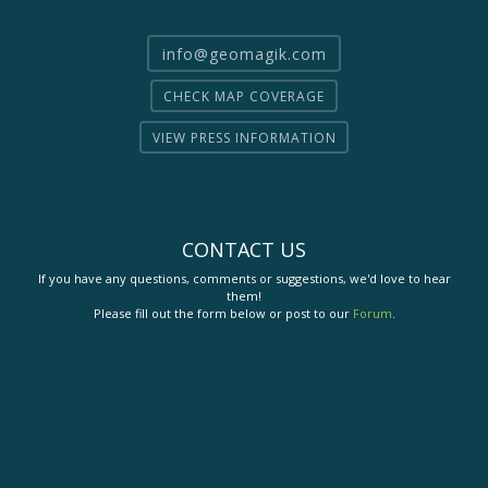
info@geomagik.com
CHECK MAP COVERAGE
VIEW PRESS INFORMATION
CONTACT US
If you have any questions, comments or suggestions, we'd love to hear
them!
Please fill out the form below or post to our
Forum
.