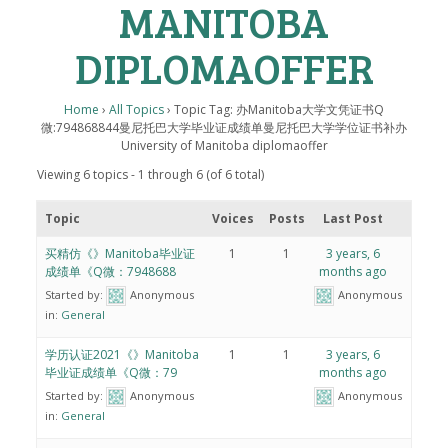
MANITOBA
DIPLOMAOFFER
Home
›
All Topics
›
Topic Tag: 办Manitoba大学文凭证书Q
微:794868844曼尼托巴大学毕业证成绩单曼尼托巴大学学位证书补办
University of Manitoba diplomaoffer
Viewing 6 topics - 1 through 6 (of 6 total)
Topic
Voices
Posts
Last Post
买精仿《》Manitoba毕业证
1
1
3 years, 6
成绩单《Q微：7948688
months ago
Started by:
Anonymous
Anonymous
in:
General
学历认证2021《》Manitoba
1
1
3 years, 6
毕业证成绩单《Q微：79
months ago
Started by:
Anonymous
Anonymous
in:
General