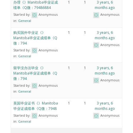
办理《》Manitoba毕业证成
1
1
3 years, 6
绩单《Q微：79486884
months ago
Started by:
Anonymous
Anonymous
in:
General
购买国外毕业证《》
1
1
3 years, 6
Manitoba毕业证成绩单《Q
months ago
微：794
Anonymous
Started by:
Anonymous
in:
General
留学没办法毕业《》
1
1
3 years, 6
Manitoba毕业证成绩单《Q
months ago
微：794
Anonymous
Started by:
Anonymous
in:
General
英国毕业证书《》Manitoba
1
1
3 years, 6
毕业证成绩单《Q微：7948
months ago
Started by:
Anonymous
Anonymous
in:
General