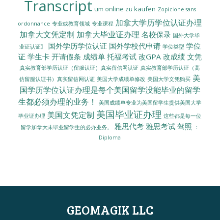
Transcript
um online zu kaufen
Zopiclone sans
加拿大学历学位认证办理
ordonnance
专业或教育领域
专业课程
加拿大文凭定制
加拿大毕业证办理
名校保录
国外大学毕
国外学历学位认证
国外学校代申请
学位
业证认证〗
学位类型
证
学生卡
开请假条
成绩单
托福考试
改GPA
改成绩
文凭
真实教育部学历认证（留服认证）真实留信网认证
真实教育部学历认证（高
美
美国大学成绩单修改
美国大学文凭购买
仿留服认证书）真实留信网认证
国学历学位认证办理是每个美国留学没能毕业的留学
生都必须办理的业务！
美国成绩单专业为美国留学生提供美国大学
美国毕业证办理
美国文凭定制
毕业证办理
这些都是每一位
雅思代考
雅思考试
驾照
留学加拿大未毕业留学生的必办业务。
：
Diploma
GEOMAGIK LLC