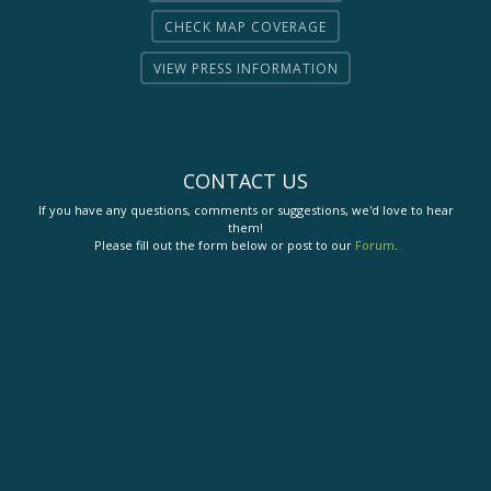
CHECK MAP COVERAGE
VIEW PRESS INFORMATION
CONTACT US
If you have any questions, comments or suggestions, we'd love to hear
them!
Please fill out the form below or post to our
Forum
.