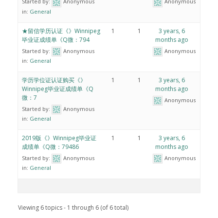
Started by:
Anonymous
Anonymous
in:
General
★留信学历认证《》Winnipeg
1
1
3 years, 6
毕业证成绩单《Q微：794
months ago
Started by:
Anonymous
Anonymous
in:
General
学历学位证认证购买《》
1
1
3 years, 6
Winnipeg毕业证成绩单《Q
months ago
微：7
Anonymous
Started by:
Anonymous
in:
General
2019版《》Winnipeg毕业证
1
1
3 years, 6
成绩单《Q微：79486
months ago
Started by:
Anonymous
Anonymous
in:
General
Viewing 6 topics - 1 through 6 (of 6 total)