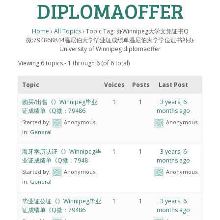
DIPLOMAOFFER
Home
›
All Topics
›
Topic Tag: 办Winnipeg大学文凭证书Q
微:794868844温尼伯大学毕业证成绩单温尼伯大学学位证书补办
University of Winnipeg diplomaoffer
Viewing 6 topics - 1 through 6 (of 6 total)
Topic
Voices
Posts
Last Post
购买/出售《》Winnipeg毕业
1
1
3 years, 6
证成绩单《Q微：79486
months ago
Started by:
Anonymous
Anonymous
in:
General
海牙学历认证《》Winnipeg毕
1
1
3 years, 6
业证成绩单《Q微：7948
months ago
Started by:
Anonymous
Anonymous
in:
General
毕业证公证《》Winnipeg毕业
1
1
3 years, 6
证成绩单《Q微：79486
months ago