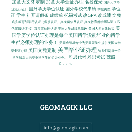
加拿大文凭定制
加拿大毕业证办理
名校保录
国外大学毕
国外学历学位认证
国外学校代申请
学位
业证认证〗
学位类型
证
学生卡
开请假条
成绩单
托福考试
改GPA
改成绩
文凭
真实教育部学历认证（留服认证）真实留信网认证
真实教育部学历认证（高
美
美国大学成绩单修改
美国大学文凭购买
仿留服认证书）真实留信网认证
国学历学位认证办理是每个美国留学没能毕业的留学
生都必须办理的业务！
美国成绩单专业为美国留学生提供美国大学
美国毕业证办理
美国文凭定制
毕业证办理
这些都是每一位
雅思代考
雅思考试
驾照
留学加拿大未毕业留学生的必办业务。
：
Diploma
GEOMAGIK LLC
info@geomagik.com