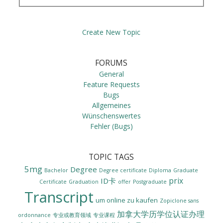
Create New Topic
FORUMS
General
Feature Requests
Bugs
Allgemeines
Wünschenswertes
Fehler (Bugs)
TOPIC TAGS
5mg
Degree
Bachelor
Degree certificate
Diploma
Graduate
prix
ID卡
Certificate
Graduation
offer
Postgraduate
Transcript
um online zu kaufen
Zopiclone sans
加拿大学历学位认证办理
ordonnance
专业或教育领域
专业课程