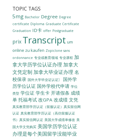
TOPIC TAGS
5mg
Degree
Bachelor
Degree
certificate
Diploma
Graduate Certificate
ID卡
Graduation
offer
Postgraduate
Transcript
prix
um
online zu kaufen
Zopiclone sans
加
ordonnance
专业或教育领域
专业课程
拿大学历学位认证办理
加拿大
文凭定制
加拿大毕业证办理
名
校保录
国外学
国外大学毕业证认证〗
历学位认证
国外学校代申请
学位
学位证
学生卡
开请假条
成绩
类型
单
托福考试
改GPA
改成绩
文凭
真实教育部学历认证（留服认证）真实留信网
认证
真实教育部学历认证（高仿留服认证
美国大学成绩单修改
美
书）真实留信网认证
美国学历学位认证
国大学文凭购买
办理是每个美国留学没能毕业