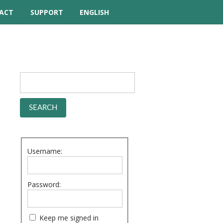
ACT
SUPPORT
ENGLISH
TUTORIAL VIDEOS
HELP MANUAL
FREQUENTLY ASKED
QUESTIONS
FORUM
Username:
Password:
Keep me signed in