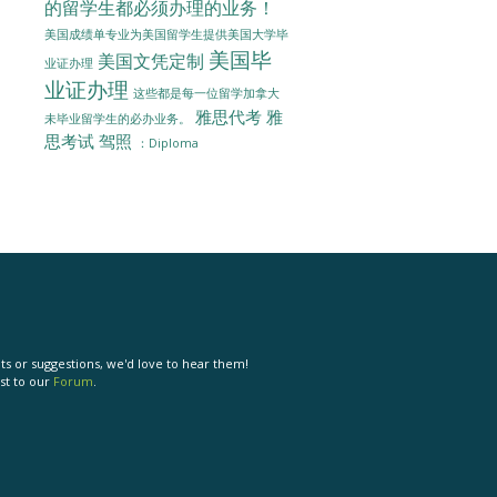
的留学生都必须办理的业务！
美国成绩单专业为美国留学生提供美国大学毕
美国毕
美国文凭定制
业证办理
业证办理
这些都是每一位留学加拿大
雅思代考
雅
未毕业留学生的必办业务。
思考试
驾照
：Diploma
s or suggestions, we'd love to hear them!
st to our
Forum
.