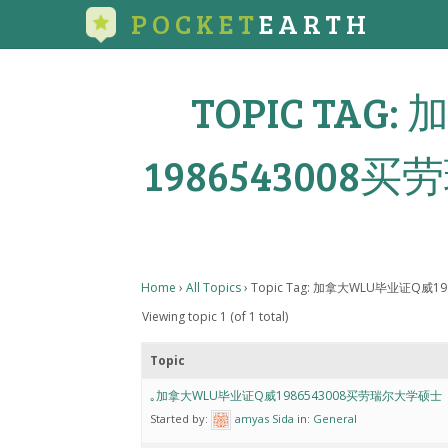
POCKET
EARTH
TOPIC TAG
198654300
Home
›
All Topics
›
Topic Tag: 加拿大WLU毕业证Q
Viewing topic 1 (of 1 total)
Topic
｡加拿大WLU毕业证Q威1986543008买劳瑞尔大学硕士
Started by:
amyas Sida
in:
General