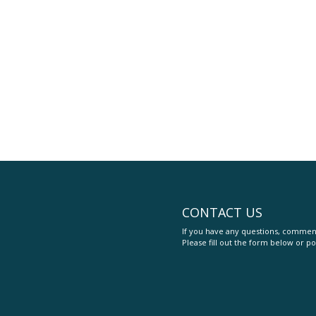
CONTACT US
If you have any questions, comment
Please fill out the form below or po