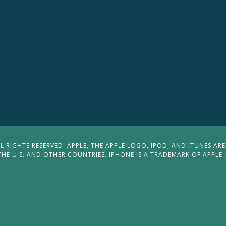
 RIGHTS RESERVED. APPLE, THE APPLE LOGO, IPOD, AND ITUNES ARE
THE U.S. AND OTHER COUNTRIES. IPHONE IS A TRADEMARK OF APPLE 