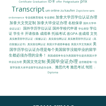
prix
ID卡
Certificate
Graduation
offer
Postgraduate
Transcript
um online zu kaufen
Zopiclone sans
加拿大学历学位认证办理
ordonnance
专业或教育领域
专业课程
加拿大文凭定制
加拿大毕业证办理
名校保录
国外大学毕
国外学历学位认证
国外学校代申请
学位
业证认证〗
学位类型
证
学生卡
开请假条
成绩单
托福考试
改GPA
改成绩
文凭
真实教育部学历认证（留服认证）真实留信网认证
真实教育部学历认证（高
美
美国大学成绩单修改
美国大学文凭购买
仿留服认证书）真实留信网认证
国学历学位认证办理是每个美国留学没能毕业的留学
生都必须办理的业务！
美国成绩单专业为美国留学生提供美国大学
美国毕业证办理
美国文凭定制
毕业证办理
这些都是每一位
雅思代考
雅思考试
驾照
留学加拿大未毕业留学生的必办业务。
：
Diploma