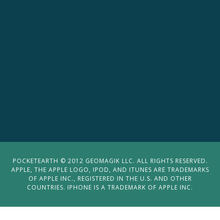
POCKETEARTH © 2012 GEOMAGIK LLC. ALL RIGHTS RESERVED.
APPLE, THE APPLE LOGO, IPOD, AND ITUNES ARE TRADEMARKS
OF APPLE INC., REGISTERED IN THE U.S. AND OTHER
COUNTRIES. IPHONE IS A TRADEMARK OF APPLE INC.