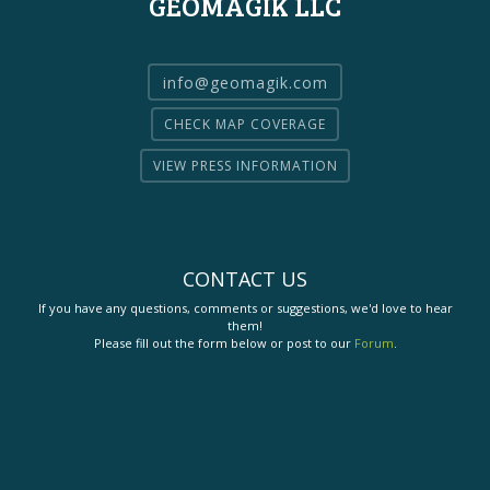
GEOMAGIK LLC
info@geomagik.com
CHECK MAP COVERAGE
VIEW PRESS INFORMATION
CONTACT US
If you have any questions, comments or suggestions, we'd love to hear
them!
Please fill out the form below or post to our
Forum
.