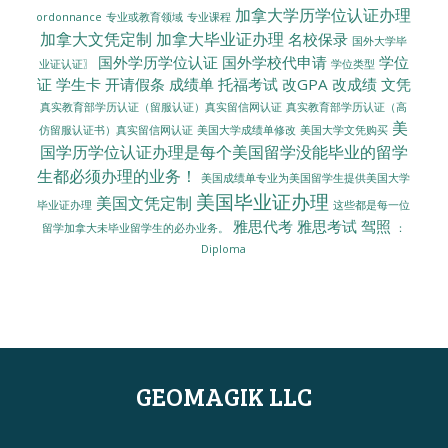
加拿大学历学位认证办理
ordonnance
专业或教育领域
专业课程
加拿大文凭定制
加拿大毕业证办理
名校保录
国外大学毕
国外学历学位认证
国外学校代申请
学位
业证认证〗
学位类型
证
学生卡
开请假条
成绩单
托福考试
改GPA
改成绩
文凭
真实教育部学历认证（留服认证）真实留信网认证
真实教育部学历认证（高
美
美国大学成绩单修改
美国大学文凭购买
仿留服认证书）真实留信网认证
国学历学位认证办理是每个美国留学没能毕业的留学
生都必须办理的业务！
美国成绩单专业为美国留学生提供美国大学
美国毕业证办理
美国文凭定制
毕业证办理
这些都是每一位
雅思代考
雅思考试
驾照
留学加拿大未毕业留学生的必办业务。
：
Diploma
GEOMAGIK LLC