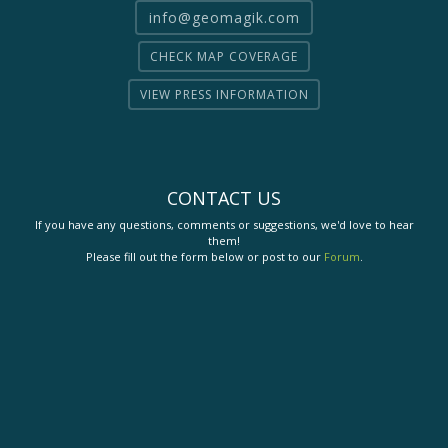
info@geomagik.com
CHECK MAP COVERAGE
VIEW PRESS INFORMATION
CONTACT US
If you have any questions, comments or suggestions, we'd love to hear
them!
Please fill out the form below or post to our
Forum
.