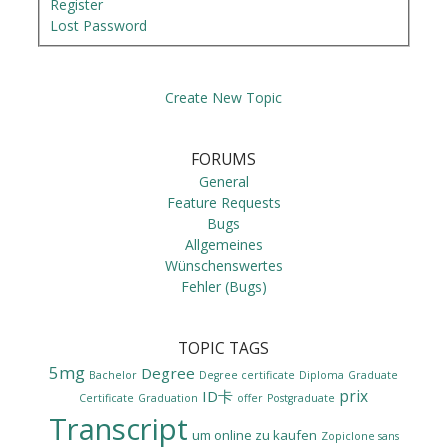
Register
Lost Password
Create New Topic
FORUMS
General
Feature Requests
Bugs
Allgemeines
Wünschenswertes
Fehler (Bugs)
TOPIC TAGS
5mg
Degree
Bachelor
Degree certificate
Diploma
Graduate
prix
ID卡
Certificate
Graduation
offer
Postgraduate
Transcript
um online zu kaufen
Zopiclone sans