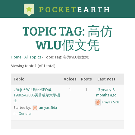
POCKET
EARTH
TOPIC TAG: 高仿
WLU假文凭
Home
›
All Topics
›
Topic Tag: 高仿WLU假文凭
Viewing topic 1 (of 1 total)
Topic
Voices
Posts
Last Post
｡加拿大WLU毕业证Q威
1
1
3 years, 8
1986543008买劳瑞尔大学硕
months ago
士
amyas Sida
Started by:
amyas Sida
in:
General