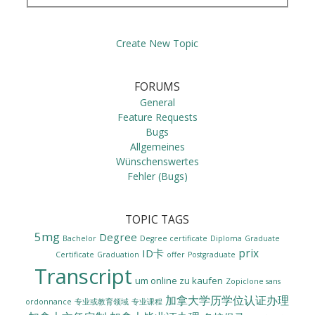
Create New Topic
FORUMS
General
Feature Requests
Bugs
Allgemeines
Wünschenswertes
Fehler (Bugs)
TOPIC TAGS
5mg
Degree
Bachelor
Degree certificate
Diploma
Graduate
prix
ID卡
Certificate
Graduation
offer
Postgraduate
Transcript
um online zu kaufen
Zopiclone sans
加拿大学历学位认证办理
ordonnance
专业或教育领域
专业课程