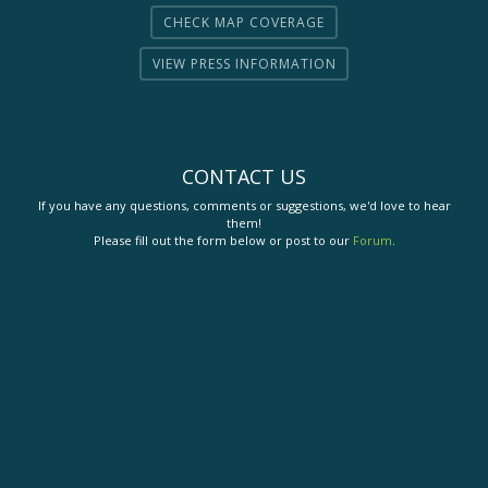
CHECK MAP COVERAGE
VIEW PRESS INFORMATION
CONTACT US
If you have any questions, comments or suggestions, we'd love to hear
them!
Please fill out the form below or post to our
Forum
.