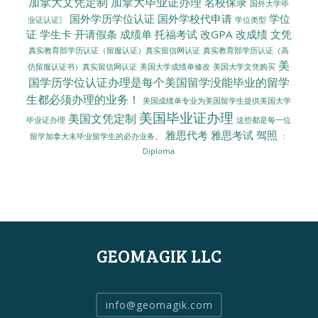
加拿大文凭定制
加拿大毕业证办理
名校保录
国外大学毕
国外学历学位认证
国外学校代申请
学位
业证认证〗
学位类型
证
学生卡
开请假条
成绩单
托福考试
改GPA
改成绩
文凭
真实教育部学历认证（留服认证）真实留信网认证
真实教育部学历认证（高
美
美国大学成绩单修改
美国大学文凭购买
仿留服认证书）真实留信网认证
国学历学位认证办理是每个美国留学没能毕业的留学
生都必须办理的业务！
美国成绩单专业为美国留学生提供美国大学
美国毕业证办理
美国文凭定制
毕业证办理
这些都是每一位
雅思代考
雅思考试
驾照
留学加拿大未毕业留学生的必办业务。
：
Diploma
GEOMAGIK LLC
info@geomagik.com