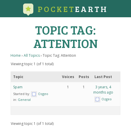
POCKET
EARTH
TOPIC TAG:
ATTENTION
Home
›
All Topics
›
Topic Tag: Attention
Viewing topic 1 (of 1 total)
Topic
Voices
Posts
Last Post
Spam
1
1
3 years, 4
months ago
Started by:
Ozgeo
Ozgeo
in:
General
Viewing topic 1 (of 1 total)