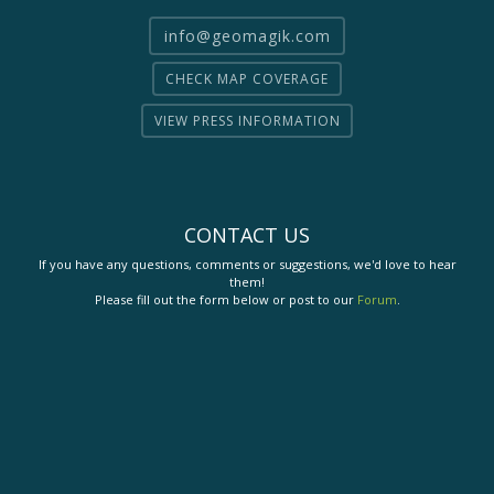
info@geomagik.com
CHECK MAP COVERAGE
VIEW PRESS INFORMATION
CONTACT US
If you have any questions, comments or suggestions, we'd love to hear
them!
Please fill out the form below or post to our
Forum
.