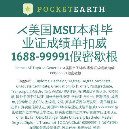
POCKET
EARTH
⋌美国MSU本科毕
业证成绩单扣威
1688-99991假密歇根
Home
›
All Topics
›
General
›
⋌美国MSU本科毕业证成绩单扣威
1688-99991假密歇根
Tagged:
：Diploma
,
Bachelor
,
Degree
,
Degree certificate
,
Graduate Certificate
,
Graduation
,
ID卡
,
offer
,
Postgraduate
,
Transcript
,
办MSU(offer)
,
办MSU假毕业证
,
办理MSU学历认证
,
名校保
录
,
国外学历学位认证
,
国外学校代申请
,
学位证
,
学生卡
,
开请假条
,
成绩
单
,
托福考试
,
改GPA
,
改成绩
,
文凭
,
真实教育部学历认证（高仿留服认
证书）真实留信网认证
,
美国MSU本科毕业证成绩单扣威1688-99991假
密歇根州立大学硕士学位证
,
购买密歇根州立大学研究生学历证书认证
offer IELTS TOEFL Michigan State University Bachelor Master
Degree Diploma Transcript【QQ/WeChat:168899991】(诚招代理)
办理国外高校毕业证
,
雅思代考
,
雅思考试
,
驾照