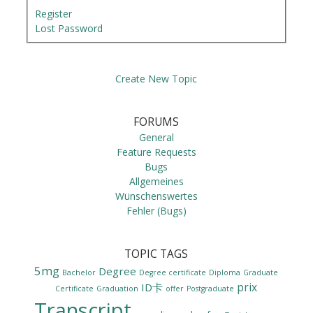
Register
Lost Password
Create New Topic
FORUMS
General
Feature Requests
Bugs
Allgemeines
Wünschenswertes
Fehler (Bugs)
TOPIC TAGS
5mg
Degree
Bachelor
Degree certificate
Diploma
Graduate
prix
ID卡
Certificate
Graduation
offer
Postgraduate
Transcript