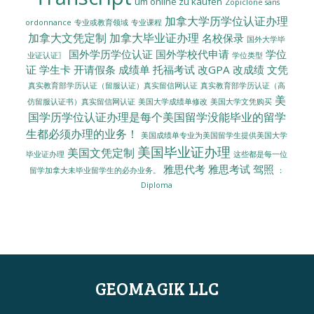
um online zu kaufen
Zopiclone sans
加拿大学历学位认证办理
ordonnance
专业或教育领域
专业课程
加拿大文凭定制
加拿大毕业证办理
名校保录
国外大学毕
国外学历学位认证
国外学校代申请
学位
业证认证〗
学位类型
证
学生卡
开请假条
成绩单
托福考试
改GPA
改成绩
文凭
真实教育部学历认证（留服认证）真实留信网认证
真实教育部学历认证（高
美
美国大学成绩单修改
美国大学文凭购买
仿留服认证书）真实留信网认证
国学历学位认证办理是每个美国留学没能毕业的留学
生都必须办理的业务！
美国成绩单专业为美国留学生提供美国大学
美国毕业证办理
美国文凭定制
毕业证办理
这些都是每一位
雅思代考
雅思考试
驾照
留学加拿大未毕业留学生的必办业务。
：
Diploma
GEOMAGIK LLC