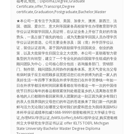
福考试,驾照,：Diploma,Degree,Graduate
Certificate,offer,Transcript,Degree
certificate,Graduation,Postgraduate,Bachelor,Master
★本公司一直专注于为英国、美国、加拿大、澳洲、新西兰、法
国、德国、爱尔兰、意大利等国家各高校留学生办理教育部学历
学位认证和留学回国人员证明，在认证业务上开创了良好的市场
势头，一直占据了领先的地位，成为无数留学回国人员办理学历
学位认证的首选。公司主要业务涉及：国（境）外学历学位认
证，留信认证咨询。基于国内鼓励留学生回国就业、创业的政
策，以及大批留学生归国立业之大优势。本公司一直朝着智力密
集型的方向转型，建立了一个专业化的由归国留学生组成的专业
顾问团队为中心，公司核心部分包括：咨询服务部门、营销部
门、制作部、顾问团队共同协作的服务体系。意天气变化当父母
有病时孩子应主动照顾多说宽慰话您们在外拼搏为的是一家人的
美好生活一年四季下来我在外求学而您们在外辛苦挣钱一年如一
日在外求学都没有时间回家看看都在等待着这一年一次的中国传
统节日所以每年的春运都很紧张到处都是返乡的人流离散在世界
各地的人们都期待着回家和亲人团聚的这一刻正因为家乡有我们
的亲人生我养我的父母您们的年迈的苍老换来了我们新一代的新
鲜与活力无论我们在哪里父母对我们的爱和思念为我得美国MSU
本科毕业证成绩单扣威1688-99991假密歇根州立大学硕士学位
证,办理MSU学历认证,办MSU(offer),办MSU假毕业证,购买密歇根
州立大学研究生学历证书认证 offer IELTS TOEFL Michigan
State University Bachelor Master Degree Diploma
Transcript