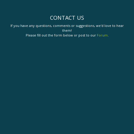
CONTACT US
If you have any questions, comments or suggestions, we'd love to hear
them!
Please fill out the form below or post to our
Forum
.