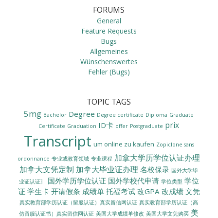
FORUMS
General
Feature Requests
Bugs
Allgemeines
Wünschenswertes
Fehler (Bugs)
TOPIC TAGS
5mg
Degree
Bachelor
Degree certificate
Diploma
Graduate
prix
ID卡
Certificate
Graduation
offer
Postgraduate
Transcript
um online zu kaufen
Zopiclone sans
加拿大学历学位认证办理
ordonnance
专业或教育领域
专业课程
加拿大文凭定制
加拿大毕业证办理
名校保录
国外大学毕
国外学历学位认证
国外学校代申请
学位
业证认证〗
学位类型
证
学生卡
开请假条
成绩单
托福考试
改GPA
改成绩
文凭
真实教育部学历认证（留服认证）真实留信网认证
真实教育部学历认证（高
美
美国大学成绩单修改
美国大学文凭购买
仿留服认证书）真实留信网认证