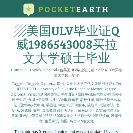
POCKET
EARTH
▨美国ULV毕业证Q
威1986543008买拉
文大学硕士毕业
Home
›
All Topics
›
General
›
▨美国ULV毕业证Q威1986543008买拉
文大学硕士毕业
Tagged:
Degree
,
Diploma
,
ID卡
,
买拉文大学高仿文凭证书认证 offer
IELTS TOEFL University of La Verne Bachelor Master Degree
Diploma Transcript国外文凭证书毕业证+成绩单(诚招代理)办理国外高
校毕业证
,
办ULV学位证
,
办ULV录取通知书
,
名校保录
,
国外学历学位认
证
,
国外学校代申请
,
学位证
,
学生卡
,
开请假条
,
成绩单
,
托福考试
,
改
GPA
,
改成绩
,
文凭
,
真实教育部学历认证（留服认证）真实留信网认证
,
美国ULV毕业证Q威1986543008买拉文大学硕士毕业证成绩单
,
雅思代
考
,
雅思考试
,
驾照
,
高仿ULV假文凭
This topic has 0 replies, 1 voice, and was last updated
3 years,