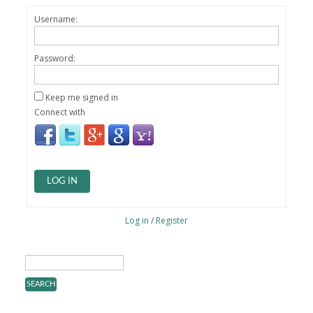
Username:
Password:
Keep me signed in
Connect with
LOG IN
Log in
/
Register