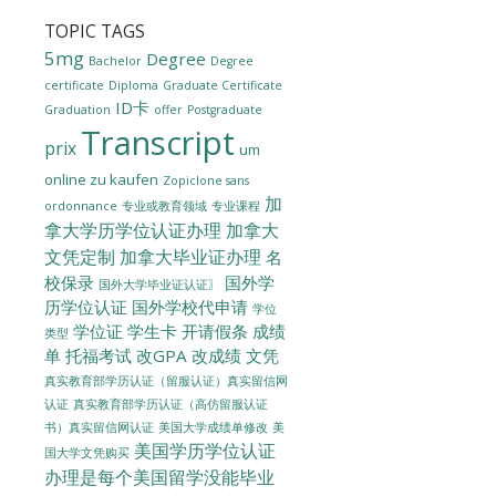
TOPIC TAGS
5mg
Degree
Bachelor
Degree
certificate
Diploma
Graduate Certificate
ID卡
Graduation
offer
Postgraduate
Transcript
prix
um
online zu kaufen
Zopiclone sans
加
ordonnance
专业或教育领域
专业课程
拿大学历学位认证办理
加拿大
文凭定制
加拿大毕业证办理
名
校保录
国外学
国外大学毕业证认证〗
历学位认证
国外学校代申请
学位
学位证
学生卡
开请假条
成绩
类型
单
托福考试
改GPA
改成绩
文凭
真实教育部学历认证（留服认证）真实留信网
认证
真实教育部学历认证（高仿留服认证
美国大学成绩单修改
美
书）真实留信网认证
美国学历学位认证
国大学文凭购买
办理是每个美国留学没能毕业