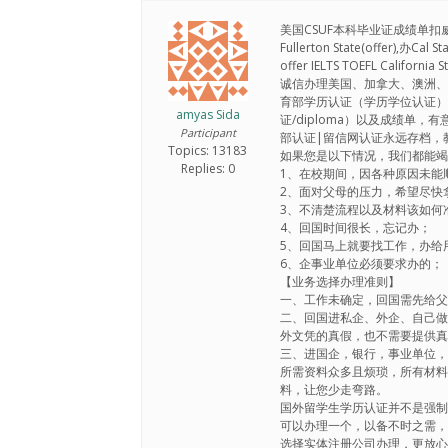
美国CSUF本科毕业证成绩单扣威
Fullerton State(offer
offer IELTS TOEFL California 
诚信办理美国、加拿大、澳洲
育部学历认证（学历学位认证）
amyas Sida
证/diploma）以及成绩单
Participant
部认证|留信网认证永远存档，
Topics: 13183
如果您是以下情况，我们都能
Replies: 0
1、在校期间，因各种原因未能
2、面对父母的压力，希望尽快
3、不清楚流程以及材料该如何
4、回国时间很长，忘记办；
5、回国马上就要找工作，办给
6、企事业单位必须要求办的；
【业务选择办理准则】
一、工作未确定，回国需先给父
二、回国进私企、外企、自己
外文凭的真假，也不需要提供
三、进国企，银行，事业单位
所需资料众多且烦琐，所有材
料，让您少走弯路。
国外留学生学历认证并不是强
可以办理一个，以备不时之需
选择实体注册公司办理，更放