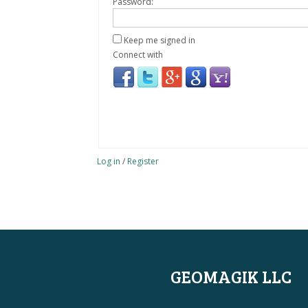
Password:
Keep me signed in
Connect with
Log in
/
Register
GEOMAGIK LLC