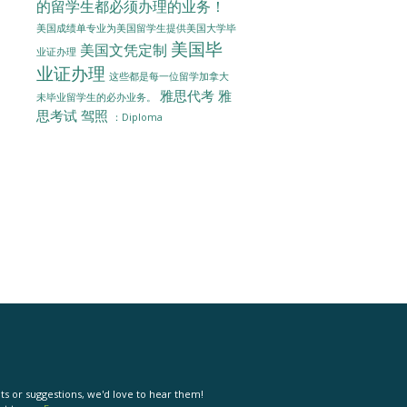
的留学生都必须办理的业务！
美国成绩单专业为美国留学生提供美国大学毕
美国毕
美国文凭定制
业证办理
业证办理
这些都是每一位留学加拿大
雅思代考
雅
未毕业留学生的必办业务。
思考试
驾照
：Diploma
s or suggestions, we'd love to hear them!