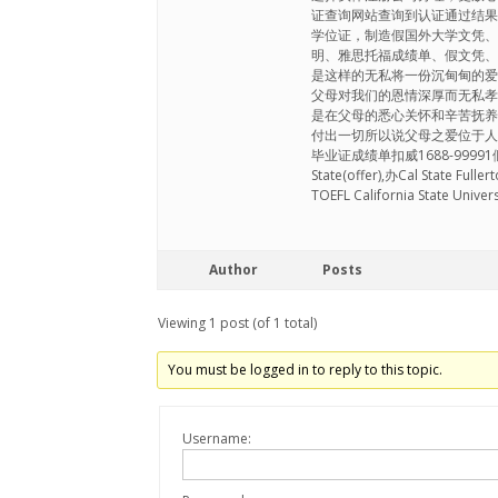
证查询网站查询到认证通过结
学位证，制造假国外大学文凭、
明、雅思托福成绩单、假文凭
是这样的无私将一份沉甸甸的
父母对我们的恩情深厚而无私
是在父母的悉心关怀和辛苦抚
付出一切所以说父母之爱位于人
毕业证成绩单扣威1688-9999
State(offer),办Cal Sta
TOEFL California State Univer
Author
Posts
Viewing 1 post (of 1 total)
You must be logged in to reply to this topic.
Username: