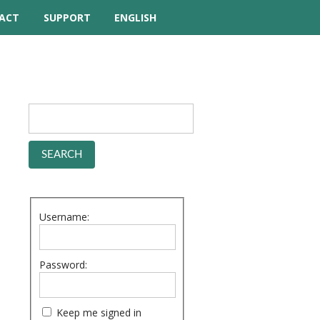
ACT
SUPPORT
ENGLISH
TUTORIAL VIDEOS
HELP MANUAL
FREQUENTLY ASKED
QUESTIONS
FORUM
Username:
Password:
Keep me signed in