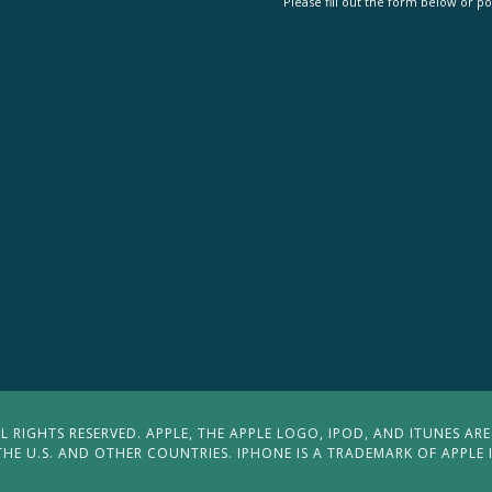
Please fill out the form below or po
 RIGHTS RESERVED. APPLE, THE APPLE LOGO, IPOD, AND ITUNES ARE
THE U.S. AND OTHER COUNTRIES. IPHONE IS A TRADEMARK OF APPLE 