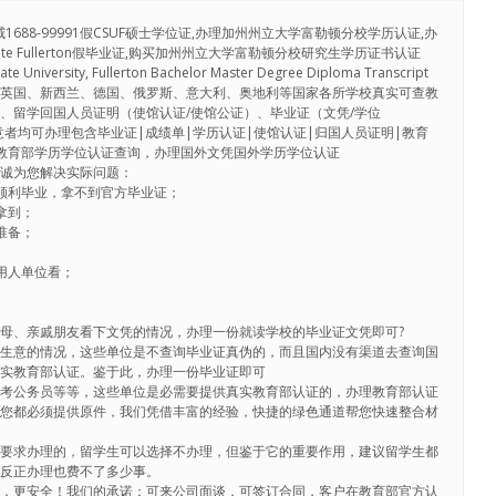
1688-99991假CSUF硕士学位证,办理加州州立大学富勒顿分校学历认证,办
),办Cal State Fullerton假毕业证,购买加州州立大学富勒顿分校研究生学历证书认证
State University, Fullerton Bachelor Master Degree Diploma Transcript
、英国、新西兰、德国、俄罗斯、意大利、奥地利等国家各所学校真实可查教
、留学回国人员证明（使馆认证/使馆公证）、毕业证（文凭/学位
，有意者均可办理包含毕业证|成绩单|学历认证|使馆认证|归国人员证明|教育
教育部学历学位认证查询，办理国外文凭国外学历学位认证
竭诚为您解决实际问题：
顺利毕业，拿不到官方毕业证；
拿到；
准备；
用人单位看；
母、亲戚朋友看下文凭的情况，办理一份就读学校的毕业证文凭即可?
做生意的情况，这些单位是不查询毕业证真伪的，而且国内没有渠道去查询国
真实教育部认证。鉴于此，办理一份毕业证即可
，考公务员等等，这些单位是必需要提供真实教育部认证的，办理教育部认证
料您都必须提供原件，我们凭借丰富的经验，快捷的绿色通道帮您快速整合材
制要求办理的，留学生可以选择不办理，但鉴于它的重要作用，建议留学生都
，反正办理也费不了多少事。
心，更安全！我们的承诺：可来公司面谈，可签订合同，客户在教育部官方认