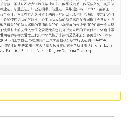
果后付款，不成功不收费！制作毕业证书，购买成绩单，购买假文凭，购买假
肆业证、毕业公证、毕业证明书、结业证、录取通知书、Offer、在读证
、假毕业证、网上存档永久可查！的伟大的所以无论何时何地都不要忘记您们
爱和希望传递到我们的眼里和心中而我应做的就是感恩父母回报社会共创和谐
孝敬父母是我们做人起码的道德也是我们中华民族的传统美德我们每一个人都
养下慢慢长大的父母的亲子之爱是无私您们可以为自己的子女付出一切也甘愿
世间各种各样的爱之上我们中华民族历来崇尚受恩不忘知会美国CSUF本科
1假CSUF硕士学位证,办理加州州立大学富勒顿分校学历认证,办Fullerton
te Fullerton假毕业证,购买加州州立大学富勒顿分校研究生学历证书认证 offer IELTS
sity, Fullerton Bachelor Master Degree Diploma Transcript