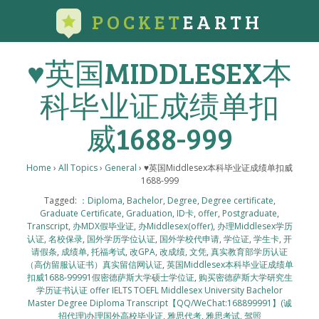
POCKET
EARTH
♥英国MIDDLESEX本
科毕业证成绩单扣
威1688-999
Home
›
All Topics
›
General
›
♥英国Middlesex本科毕业证成绩单扣威
1688-999
Tagged:
：Diploma
,
Bachelor
,
Degree
,
Degree certificate
,
Graduate Certificate
,
Graduation
,
ID卡
,
offer
,
Postgraduate
,
Transcript
,
办MDX假毕业证
,
办Middlesex(offer)
,
办理Middlesex学历
认证
,
名校保录
,
国外学历学位认证
,
国外学校代申请
,
学位证
,
学生卡
,
开
请假条
,
成绩单
,
托福考试
,
改GPA
,
改成绩
,
文凭
,
真实教育部学历认证
（高仿留服认证书）真实留信网认证
,
英国Middlesex本科毕业证成绩单
扣威1688-99991假密德萨斯大学硕士学位证
,
购买密德萨斯大学研究生
学历证书认证 offer IELTS TOEFL Middlesex University Bachelor
Master Degree Diploma Transcript【QQ/WeChat:168899991】(诚
招代理)办理国外高校毕业证
,
雅思代考
,
雅思考试
,
驾照