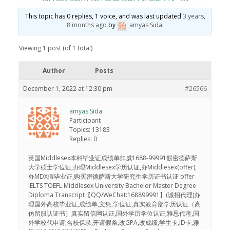
This topic has 0 replies, 1 voice, and was last updated
3 years,
8 months ago
by
amyas Sida
.
Viewing 1 post (of 1 total)
Author
Posts
December 1, 2022 at 12:30 pm
#26566
amyas Sida
Participant
Topics: 13183
Replies: 0
英国Middlesex本科毕业证成绩单扣威1688-99991假密德萨斯
大学硕士学位证,办理Middlesex学历认证,办Middlesex(offer),
办MDX假毕业证,购买密德萨斯大学研究生学历证书认证 offer
IELTS TOEFL Middlesex University Bachelor Master Degree
Diploma Transcript【QQ/WeChat:168899991】(诚招代理)办
理国外高校毕业证,成绩单,文凭,学位证,真实教育部学历认证（高
仿留服认证书）真实留信网认证,国外学历学位认证,雅思代考,国
外学校代申请,名校保录,开请假条,改GPA,改成绩,学生卡,ID卡,雅