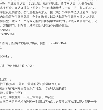
ffer 毕业文凭认证、学历认证、教育部认证、留信网认证、大使馆公证
证真实可查。在认证业务上开创了良好的市场势头，一直占据了领先的地位，
历学位认证的首选。公司主要业务涉及：国（境）外学历学位认证咨询，留学
国内鼓励留学生回国就业、创业的政策，以及大批留学生归国立业之大优势。
方向转型，建立了一个专业化的由归国留学生组成的专业顾问团队为中心，公
门、营销部门、制作部、顾问团队共同协作的服务体系。
68844
4868844
;电子图做好发给客户确认;Q/微：：794868844
品
DHL）。
：794868844》</h2>
历认证）；
找工作(私企，外企，荣誉的见证)官网永久可查；
，教育部留服网站百分百永久可查。（暂时无法操作）
就读，直接出学历）；
保录取，学校挂名，不用正常就读，保毕业）
常出国留学的同学想办理国外学历认证的话，必须要办理WSE认证才能进一步