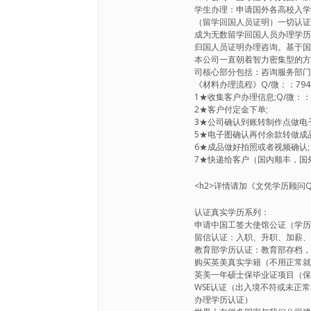
学生办理：申请国外各高校入学o
（留学回国人员证明）一切认
成为无数留学回国人员办理学
归国人员证明办理咨询。基于
本公司一直朝着智力密集型的
司核心部分包括：咨询服务部
《材料办理流程》Q/微：：7948
1★收集客户办理信息;Q/微：：79
2★客户付定金下单;
3★公司确认到账转制作点做电子图
5★电子图确认再付余款转做成
6★成品做好拍照或者视频确认;
7★快递给客户（国内顺丰，国外
<h2>详情请加《文凭学历顾问Q/微
认证真实学历系列：
申请中国工签大使馆公证（学
留信认证：入职、升职、加薪、
教育部学历认证：教育部存档
购买英美真实学籍（不用正常
英美一年硕士保毕业证项目（
WSE认证（出入境不符或未正
办理学历认证）