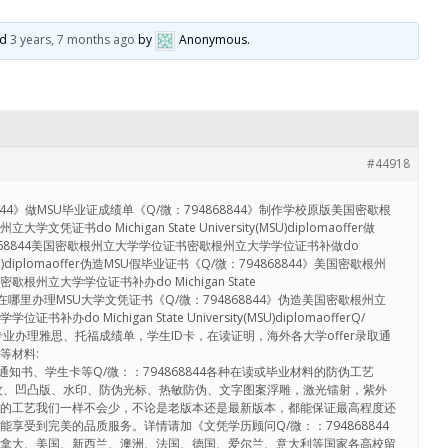
ed
3 years, 7 months ago
by
Anonymous
.
#44918
844》做MSU毕业证成绩单《Q/微：794868844》制作学校原版美国密歇根
书do Michigan State University(MSU)diplomaoffer做
4868844美国密歇根州立大学学位证书密歇根州立大学学位证书补做do
ity(MSU)diplomaoffer伪造MSU假毕业证书《Q/微：794868844》美国密歇根州
根州立大学学位证书补办do Michigan State
omaoffer在哪里办理MSU大学文凭证书《Q/微：794868844》伪造美国密歇根州立
do Michigan State University(MSU)diplomaofferQ/
】专业办理雅思、托福成绩单，学生ID卡，在读证明，海外各大学offer录取通
等材料:
录取通知书、学生卡等Q/微：：794868844各种在读或毕业材料的防伪工艺
纹、凹凸版、水印、防伪光标、热敏防伪、文字图案浮雕，激光镭射，紫外
有的工艺我们一样不会少，不论是老版本还是最新版本，都能保证最高程度还
享受到完美的品质服务。详情请加《文凭学历顾问Q/微：：794868844
加拿大、美国、新西兰、澳洲、法国、德国、爱尔兰、意大利等国家各高校留