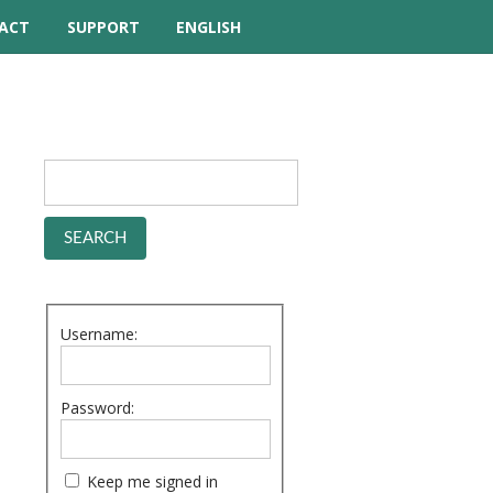
ACT
SUPPORT
ENGLISH
TUTORIAL VIDEOS
HELP MANUAL
FREQUENTLY ASKED
QUESTIONS
FORUM
Username:
Password:
Keep me signed in