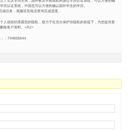
建立了互认学历关系，国外教育学校或机构通过学历认证系统，可以方便的确
过学历认证系统，中国也可以方便的确认国外学生的学历。
内完成任务，视频语音电话查询完成进度。
向任何个人或组织泄露您的隐私，致力于在充分保护你隐私的前提下，为您提供更
除客户资料。</h2>
：794868844