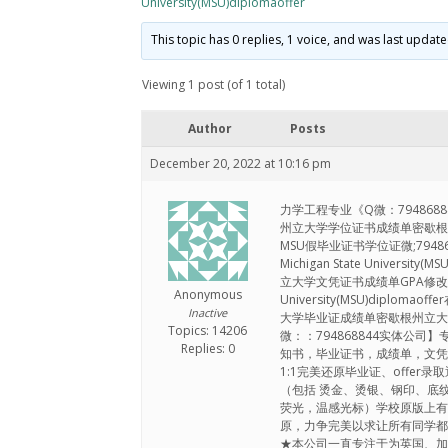
University(MSU)diplomaoffer
This topic has 0 replies, 1 voice, and was last updat
Viewing 1 post (of 1 total)
Author
Posts
December 20, 2022 at 10:16 pm
力学工程专业《Q微：794868
州立大学学位证书成绩单密歇根州立大学文凭证
MSU假毕业证书学位证微;79
Michigan State Univers
立大学文凭证书成绩单GPA修改密歇
Anonymous
University(MSU)dipl
Inactive
大学毕业证成绩单密歇根州立大学学位证书补办
Topics: 14206
微：：794868844实体公司
Replies: 0
知书，毕业证书，成绩单，文凭
1:1完美还原毕业证、offer
（包括 烫金、烫银、钢印、底
荧光，温感光标）学校原版上
原，力争完美以求让所有同学都能
★本公司一直专注于为英国、