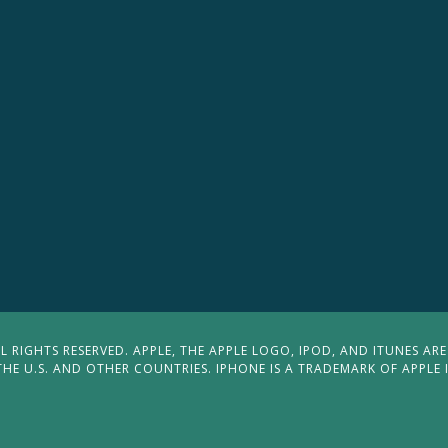
 RIGHTS RESERVED. APPLE, THE APPLE LOGO, IPOD, AND ITUNES ARE
THE U.S. AND OTHER COUNTRIES. IPHONE IS A TRADEMARK OF APPLE 