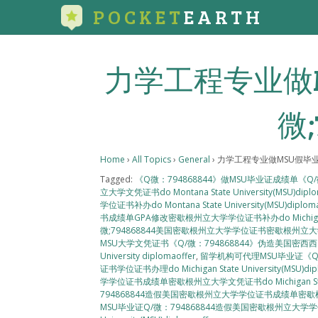
POCKET
EARTH
力学工程专业做
微;
Home
›
All Topics
›
General
›
力学工程专业做MSU假毕业证
Tagged:
《Q微：794868844》做MSU毕业证成绩单《
立大学文凭证书do Montana State University(
学位证书补办do Montana State University(MSU)diploma
书成绩单GPA修改密歇根州立大学学位证书补办do Michigan State
微;794868844美国密歇根州立大学学位证书密歇根州立大学学位证书补做d
MSU大学文凭证书《Q/微：794868844》伪造美国密西西比
University diplomaoffer
,
留学机构可代理MSU毕业证《Q
证书学位证书办理do Michigan State University(MSU)dip
学学位证书成绩单密歇根州立大学文凭证书do Michigan State Un
794868844造假美国密歇根州立大学学位证书成绩单密歇根州立大学文凭证
MSU毕业证Q/微：794868844造假美国密歇根州立大学学位