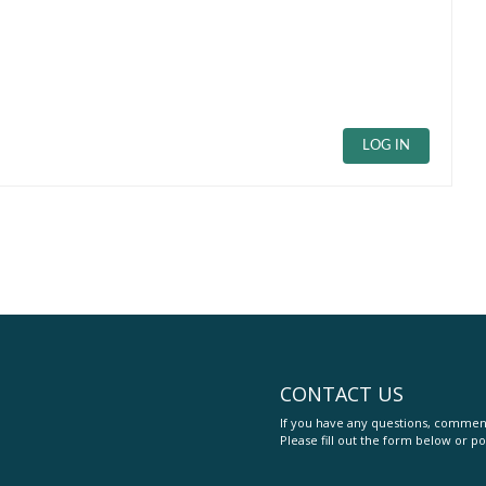
LOG IN
CONTACT US
If you have any questions, comment
Please fill out the form below or po