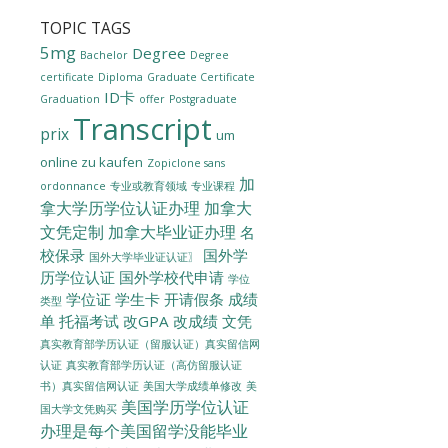
TOPIC TAGS
5mg
Degree
Bachelor
Degree
certificate
Diploma
Graduate Certificate
ID卡
Graduation
offer
Postgraduate
Transcript
prix
um
online zu kaufen
Zopiclone sans
加
ordonnance
专业或教育领域
专业课程
拿大学历学位认证办理
加拿大
文凭定制
加拿大毕业证办理
名
校保录
国外学
国外大学毕业证认证〗
历学位认证
国外学校代申请
学位
学位证
学生卡
开请假条
成绩
类型
单
托福考试
改GPA
改成绩
文凭
真实教育部学历认证（留服认证）真实留信网
认证
真实教育部学历认证（高仿留服认证
美国大学成绩单修改
美
书）真实留信网认证
美国学历学位认证
国大学文凭购买
办理是每个美国留学没能毕业