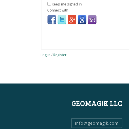
Keep me signed in
Connect with
Log in
/
Register
GEOMAGIK LLC
info@geomagik.com