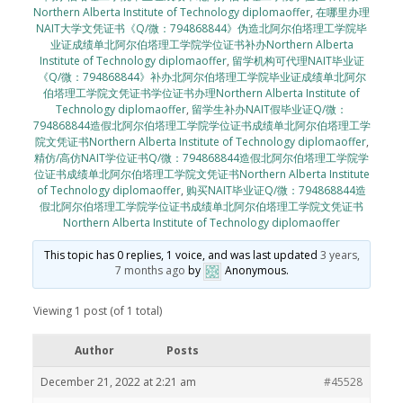
Northern Alberta Institute of Technology diplomaoffer
,
在哪里办理
NAIT大学文凭证书《Q/微：794868844》伪造北阿尔伯塔理工学院毕
业证成绩单北阿尔伯塔理工学院学位证书补办Northern Alberta
Institute of Technology diplomaoffer
,
留学机构可代理NAIT毕业证
《Q/微：794868844》补办北阿尔伯塔理工学院毕业证成绩单北阿尔
伯塔理工学院文凭证书学位证书办理Northern Alberta Institute of
Technology diplomaoffer
,
留学生补办NAIT假毕业证Q/微：
794868844造假北阿尔伯塔理工学院学位证书成绩单北阿尔伯塔理工学
院文凭证书Northern Alberta Institute of Technology diplomaoffer
,
精仿/高仿NAIT学位证书Q/微：794868844造假北阿尔伯塔理工学院学
位证书成绩单北阿尔伯塔理工学院文凭证书Northern Alberta Institute
of Technology diplomaoffer
,
购买NAIT毕业证Q/微：794868844造
假北阿尔伯塔理工学院学位证书成绩单北阿尔伯塔理工学院文凭证书
Northern Alberta Institute of Technology diplomaoffer
This topic has 0 replies, 1 voice, and was last updated
3 years,
7 months ago
by
Anonymous
.
Viewing 1 post (of 1 total)
Author
Posts
December 21, 2022 at 2:21 am
#45528