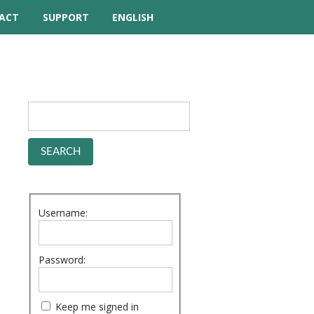
ACT
SUPPORT
ENGLISH
TUTORIAL VIDEOS
HELP MANUAL
FREQUENTLY ASKED
QUESTIONS
FORUM
Username:
Password:
Keep me signed in