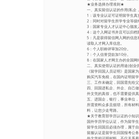
★业务选择办理准则★
一、真实留信认证的作用(私企，
1：该专业认证可证明留学生真
2：同时对留学生所学专业等级
3：国家专业人才认证中心颁发
4：这个入网证书并且可以归档
5：凡是获得留信网入网的信息
读取人才网入库信息。
6：个人职称评审加20分。
7：个人信誉贷款加10分。
8：在国家人才网主办的全国网
二、真实使馆认证的用途(创业优
《留学回国人员证明》是国家
购买汽车免税，在国内证明留
三、工作未确定，回国需先给
四、回国进私企、外企、自己
外文凭的真假，也不需要提供
五、进国企，银行，事业单位
所需资料众多且烦琐，所有材
料，让您少走弯路。
★关于教育部学历认证的小知
国外学历学位认证，作为留学
留学生回国后必须办理，属于
留服认证是留学生回国报考公
外文凭的证明材料，不仅关系