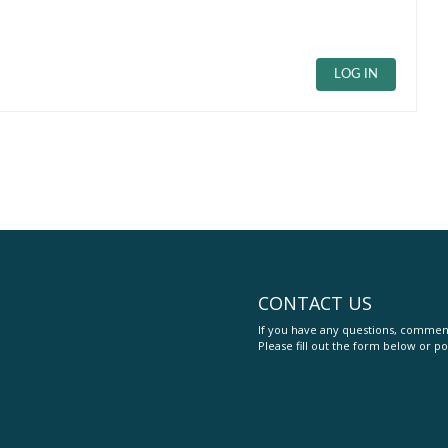
LOG IN
CONTACT US
If you have any questions, comment
Please fill out the form below or po