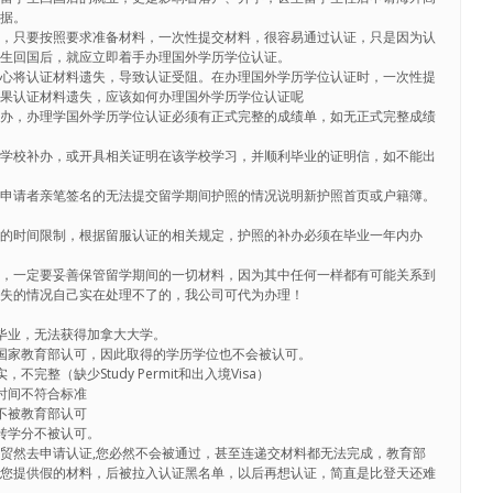
凭据。
难，只要按照要求准备材料，一次性提交材料，很容易通过认证，只是因为认
学生回国后，就应立即着手办理国外学历学位认证。
小心将认证材料遗失，导致认证受阻。在办理国外学历学位认证时，一次性提
如果认证材料遗失，应该如何办理国外学历学位认证呢
补办，办理学国外学历学位认证必须有正式完整的成绩单，如无正式完整成绩
系学校补办，或开具相关证明在该学校学习，并顺利毕业的证明信，如不能出
：申请者亲笔签名的无法提交留学期间护照的情况说明新护照首页或户籍簿。
定的时间限制，根据留服认证的相关规定，护照的补办必须在毕业一年内办
生，一定要妥善保管留学期间的一切材料，因为其中任何一样都有可能关系到
遗失的情况自己实在处理不了的，我公司可代为办理！
毕业，无法获得加拿大大学。
国家教育部认可，因此取得的学历学位也不会被认可。
完整（缺少Study Permit和出入境Visa）
时间不符合标准
不被教育部认可
转学分不被认可。
贸然去申请认证,您必然不会被通过，甚至连递交材料都无法完成，教育部
为您提供假的材料，后被拉入认证黑名单，以后再想认证，简直是比登天还难