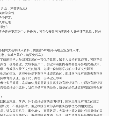
外企，荣誉的见证):
实留学身份。
给予评定。
入库证书
到地方
将会逐步更新到个人身份内，将在公安部网内查询个人身份证信息后，同步
络招聘大会中纳入资料，供国家500强等高端企业选择人才。
惠，大城市落户，购买免税车):
为了鼓励留学人员回国发展的一项优待政策，留学人员持有此证明，可以享受
学身份、创办企业、大城市落户口、创业申请国内各类基金等多项优惠政策。
父母、亲戚朋友看下文凭的情况，办理一份就读学校的毕业证文凭即可
做生意的情况，这些单位是不查询毕业证真伪的，而且国内没有渠道去查询国
真实教育部认证。鉴于此，办理一份毕业证即可
，考公务员等等，这些单位是必需要提供真实教育部认证的，办理教育部认证
料您都必须提供原件，我们凭借丰富的经验，快捷的绿色通道帮您快速整合材
识：
生回国后就业、落户、升学必须提交的证明材料，国家虽然没有明文的规定，
自愿行为，不强制要求。但是根据国家部委和国务院学位办的相关规定：
务员，进入国家机关、事业单位，高等教育，大型外企等入职时必须提供的国
着留学生回国后的就业，更是影响着落户、升学，甚至留学生往后申请海外高