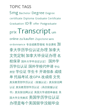
TOPIC TAGS
5mg
Degree
Bachelor
Degree
certificate
Diploma
Graduate Certificate
ID卡
Graduation
offer
Postgraduate
Transcript
prix
um
online zu kaufen
Zopiclone sans
加
ordonnance
专业或教育领域
专业课程
拿大学历学位认证办理
加拿大
文凭定制
加拿大毕业证办理
名
校保录
国外学
国外大学毕业证认证〗
历学位认证
国外学校代申请
学位
学位证
学生卡
开请假条
成绩
类型
单
托福考试
改GPA
改成绩
文凭
真实教育部学历认证（留服认证）真实留信网
认证
真实教育部学历认证（高仿留服认证
美国大学成绩单修改
美
书）真实留信网认证
美国学历学位认证
国大学文凭购买
办理是每个美国留学没能毕业