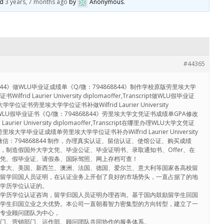
ed
3 years, 7 months ago
by
Anonymous
.
#44365
844》做WLU毕业证成绩单《Q/微：794868844》制作学校原版劳里埃大学
d Laurier University diplomaoffer,Transcript做WLU假毕业证
学位证书劳里埃大学学位证书补做Wilfrid Laurier University
ript伪造WLU假毕业证书《Q/微：794868844》劳里埃大学文凭证书成绩单GPA修改
rier University diplomaoffer,Transcript在哪里办理WLU大学文凭证
里埃大学毕业证成绩单劳里埃大学学位证书补办Wilfrid Laurier University
riptQQ/微信：794868844 制作，办理真实认证、留信认证、使馆公证、购买成绩
，制造假国外大学文凭、毕业公证、毕业证明书、录取通知书、Offer、在
文凭、假毕业证、请假条、国际驾照、网上存档可查！
加拿大、美国、新西兰、澳洲、法国、德国、爱尔兰、意大利等国家各高校留
和留学回国人员证明，在认证业务上开创了良好的市场势头，一直占据了的地
理学历学位认证的。
外学历学位认证咨询，留学归国人员证明办理咨询。基于国内鼓励留学生回国
留学生归国立业之大优势。本公司一直朝着智力密集型的方向转型，建立了一
的专业顾问团队为中心，
部门、营销部门、运作部、顾问团队共同协作的服务体系。