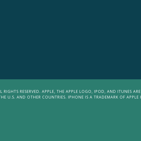
 RIGHTS RESERVED. APPLE, THE APPLE LOGO, IPOD, AND ITUNES ARE
THE U.S. AND OTHER COUNTRIES. IPHONE IS A TRADEMARK OF APPLE 