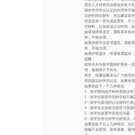
层次人才科研启动基金的有力
国外学历学位认证的办理并不
证的时间比较长，所以建议留
但是也有一些马虎的童鞋，不
交材料，以免延误认证时间，
如果成绩单遗失，需联系学校
单，不能办理。
如果所获学位证书遗失，需联
具，不能办理。
如果护照遗失，申请者需提供
提醒：
留学生补办留学期间护照有一
理，逾期将不予补办。
再次，慎重提醒各位广大留学
您回国后的学历认证。如果有
如果您处于一下几种情况：
1：留学期间由于种种原因没有
2：留学生取得学历的学校不被
3：留学生提供的认证材料不真实，不
4：留学生在加拿大的学习居留
5：留学生前置学历存在问题，
6：留学生存在转学分的情况，
如果您处于以上几种情况，自己
留服不会受理。更有甚者，因
了。