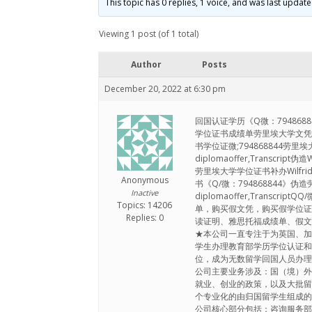
This topic has 0 replies, 1 voice, and was last updat
Viewing 1 post (of 1 total)
Author
Posts
December 20, 2022 at 6:30 pm
回国认证学历《Q微：794868
学位证书成绩单劳里埃大学文凭证书Wilfri
书学位证微;794868844劳里埃大学
diplomaoffer,Transc
劳里埃大学学位证书补办Wilfrid Lau
Anonymous
书《Q/微：794868844》伪造劳
Inactive
diplomaoffer,Transc
Topics: 14206
单，购买假文凭，购买假学位证
Replies: 0
读证明、雅思托福成绩单、假
★本公司一直专注于为英国、
学生办理教育部学历学位认证
位，成为无数留学回国人员办
公司主要业务涉及：国（境）
就业、创业的政策，以及大批
个专业化的由归国留学生组成
公司核心部分包括：咨询服务