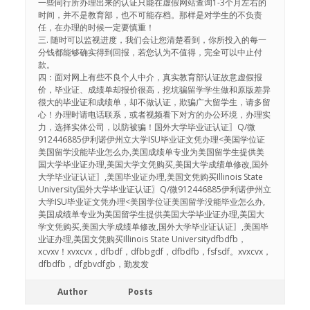
一些同行所办理出来的认证只能在虚假网站查询1-3个月左右的
时间，并不是教育部，也不可能存档。那样是对学生的不负责
任，在办理的时候一定要慎重！
三. 随时可以监视进度，我们会让您清楚看到，你所投入的每一
分钱都能够确实得到回报，若您认为不值得，完全可以中止付
款。
四：面对网上有些不良个人中介，真实教育部认证故意虚假报
价，毕业证、成绩单却报价很高，挖坑骗留学学生做和原版差异
很大的毕业证和成绩单，却不做认证，欺骗广大留学生，请多留
心！办理时请电话联系，或者视频看下对方的办公环境，办理实
力，选择实体公司，以防被骗！国外大学毕业证认证〗Q/微
912446885伊利诺伊州立大学ISU毕业证文凭办理<美国学位证
美国留学没能毕业怎么办,美国成绩单专业为美国留学生提供美
国大学毕业证办理,美国大学文凭购买,美国大学成绩单修改,国外
大学毕业证认证〗,美国毕业证办理,美国文凭购买Illinois State
University国外大学毕业证认证〗Q/微912446885伊利诺伊州立
大学ISU毕业证文凭办理<美国学位证美国留学没能毕业怎么办,
美国成绩单专业为美国留学生提供美国大学毕业证办理,美国大
学文凭购买,美国大学成绩单修改,国外大学毕业证认证〗,美国毕
业证办理,美国文凭购买Illinois State Universitydfbdfb，
xcvxv！xvxcvx，dfbdf，dfbbgdf，dfbdfb，fsfsdf。xvxcvx，
dfbdfb，dfgbvdfgb，勤发发
Author
Posts