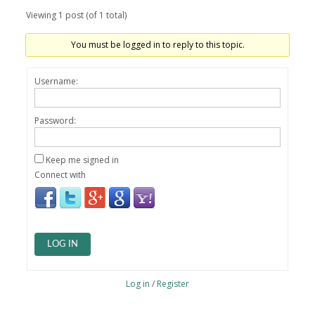
Viewing 1 post (of 1 total)
You must be logged in to reply to this topic.
Username:
Password:
Keep me signed in
Connect with
LOG IN
Log in
/
Register