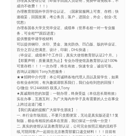
办理真实使馆公证（即留学回国人员证明，免费申请免税车，不
成功不收费！！！）
办理教育部国外学历学位认证。（国家留服网上可查、存档；快
速稳妥，回国发展，考公务员，落户，进国企，外企，创业–无
忧愁）
办理各国各大学文凭毕业证、成绩单（世界名校一对一专业服
务，可全程**跟踪进度）
提供整套申请学校材料
可以提供钢印、水印、烫金、激光防伪、凹凸版、版的毕业证、
百分之百让您满意、设计，印刷，DHL快递；
（毕业证、成绩单7个工作日，真实大使馆教育部认证2个月。）
【郑重声明：质量满意为止】专业办理使馆及教育部认证100%
可查存档！！！一次办理，终生有效，快速专业，诚信可靠。
咨询认证顾问 Tony为您服务：
★★招聘中介代理：本公司诚聘各地代理人员以及留学生，如果
你有业余时间，有兴趣就请联系我们，我们会给到您的回报！
Q/微信: 912446885 联系人Tony
★真诚期待您的加盟：一朝办理，终身受益（本信息长期有效）
实在办事，互惠互利，为广大海内外学子及有需要的人士在事业
上跨过这道门槛！
【我们真诚的提醒广大留学生朋友】：
一. 本行业市场混乱，不要只贪图便宜，无论是真实版还是1:1复
制版，都会有相应的成本在里面，我们保证一分钱一分货！
二. 真实的使馆认证及教育部认证，公司完全按照正规的流程手
续,可陪同客户一起前往北京教育部窗口递交材料！！！目前有