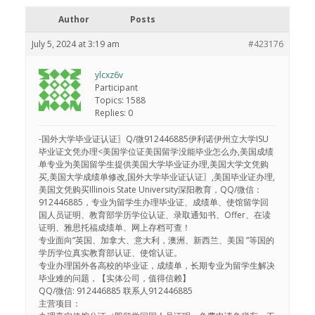
Author
Posts
July 5, 2024 at 3:19 am
#423176
ylcxz6v
Participant
Topics: 1588
Replies: 0
-国外大学毕业证认证〗Q/微912446885伊利诺伊州立大学ISU
毕业证文凭办理<美国学位证美国留学没能毕业怎么办,美国成绩
单专业为美国留学生提供美国大学毕业证办理,美国大学文凭购
买,美国大学成绩单修改,国外大学毕业证认证〗,美国毕业证办理,
美国文凭购买Illinois State University深阳教育，QQ/微信：
912446885，专业为留学生办理毕业证、成绩单、使馆留学回
国人员证明、教育部学历学位认证、录取通知书、Offer、在读
证明、雅思托福成绩单、网上存档可查！
专业面向“英国、加拿大、意大利，澳洲、新西兰、美国 ”等国的
学历学位真实教育部认证、使馆认证。
专业办理国外各高校的毕业证，成绩单，长期专业为留学生解决
毕业难的问题，【实体公司，值得信赖】
QQ/微信: 912446885 联系人912446885
主营项目：