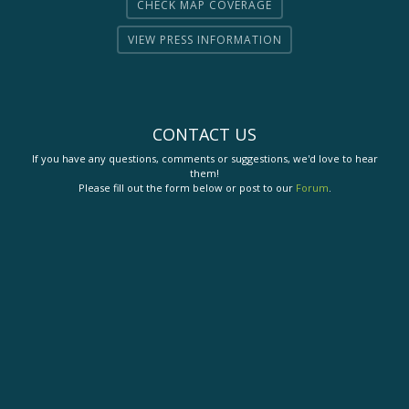
CHECK MAP COVERAGE
VIEW PRESS INFORMATION
CONTACT US
If you have any questions, comments or suggestions, we'd love to hear
them!
Please fill out the form below or post to our
Forum
.