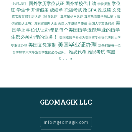
国外学历学位认证
国外学校代申请
学位
业证认证〗
学位类型
证
学生卡
开请假条
成绩单
托福考试
改GPA
改成绩
文凭
真实教育部学历认证（留服认证）真实留信网认证
真实教育部学历认证（高
美
美国大学成绩单修改
美国大学文凭购买
仿留服认证书）真实留信网认证
国学历学位认证办理是每个美国留学没能毕业的留学
生都必须办理的业务！
美国成绩单专业为美国留学生提供美国大学
美国毕业证办理
美国文凭定制
毕业证办理
这些都是每一位
雅思代考
雅思考试
驾照
留学加拿大未毕业留学生的必办业务。
：
Diploma
GEOMAGIK LLC
info@geomagik.com