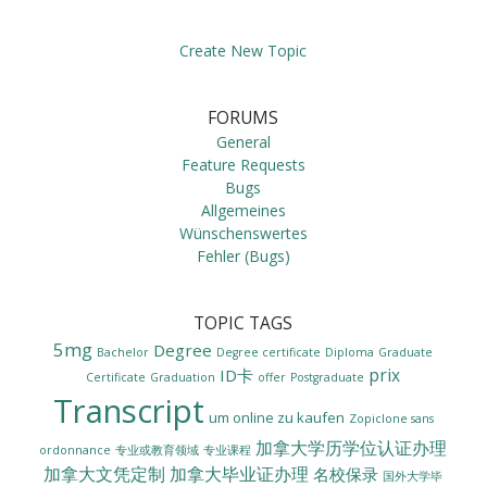
Create New Topic
FORUMS
General
Feature Requests
Bugs
Allgemeines
Wünschenswertes
Fehler (Bugs)
TOPIC TAGS
5mg
Degree
Bachelor
Degree certificate
Diploma
Graduate
prix
ID卡
Certificate
Graduation
offer
Postgraduate
Transcript
um online zu kaufen
Zopiclone sans
加拿大学历学位认证办理
ordonnance
专业或教育领域
专业课程
加拿大文凭定制
加拿大毕业证办理
名校保录
国外大学毕