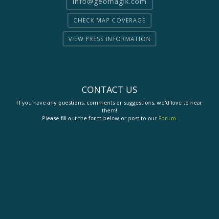
info@geomagik.com
CHECK MAP COVERAGE
VIEW PRESS INFORMATION
CONTACT US
If you have any questions, comments or suggestions, we'd love to hear
them!
Please fill out the form below or post to our
Forum
.