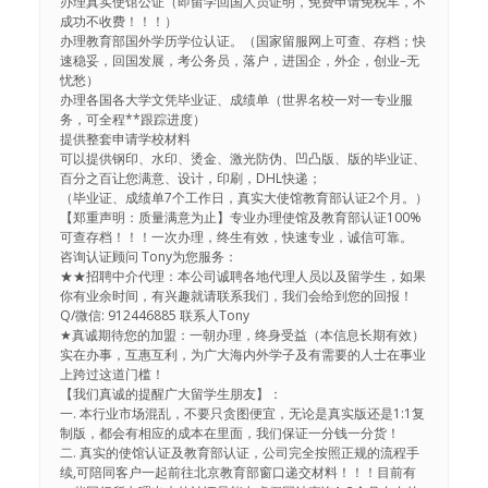
办理真实使馆公证（即留学回国人员证明，免费申请免税车，不
成功不收费！！！）
办理教育部国外学历学位认证。（国家留服网上可查、存档；快
速稳妥，回国发展，考公务员，落户，进国企，外企，创业–无
忧愁）
办理各国各大学文凭毕业证、成绩单（世界名校一对一专业服
务，可全程**跟踪进度）
提供整套申请学校材料
可以提供钢印、水印、烫金、激光防伪、凹凸版、版的毕业证、
百分之百让您满意、设计，印刷，DHL快递；
（毕业证、成绩单7个工作日，真实大使馆教育部认证2个月。）
【郑重声明：质量满意为止】专业办理使馆及教育部认证100%
可查存档！！！一次办理，终生有效，快速专业，诚信可靠。
咨询认证顾问 Tony为您服务：
★★招聘中介代理：本公司诚聘各地代理人员以及留学生，如果
你有业余时间，有兴趣就请联系我们，我们会给到您的回报！
Q/微信: 912446885 联系人Tony
★真诚期待您的加盟：一朝办理，终身受益（本信息长期有效）
实在办事，互惠互利，为广大海内外学子及有需要的人士在事业
上跨过这道门槛！
【我们真诚的提醒广大留学生朋友】：
一. 本行业市场混乱，不要只贪图便宜，无论是真实版还是1:1复
制版，都会有相应的成本在里面，我们保证一分钱一分货！
二. 真实的使馆认证及教育部认证，公司完全按照正规的流程手
续,可陪同客户一起前往北京教育部窗口递交材料！！！目前有