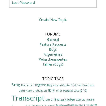
Lost Password
Create New Topic
FORUMS
General
Feature Requests
Bugs
Allgemeines
Wünschenswertes
Fehler (Bugs)
TOPIC TAGS
5mg
Degree
Bachelor
Degree certificate
Diploma
Graduate
prix
ID卡
Certificate
Graduation
offer
Postgraduate
Transcript
um online zu kaufen
Zopiclone sans
加拿大学历学位认证办理