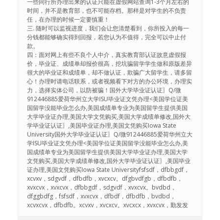
一些同行所办理出来的认证只能在虚假网站查询1-3个月左右的
时间，并不是教育部，也不可能存档。那样是对学生的不负责
任，在办理的时候一定要慎重！
三. 随时可以监视进度，我们会让您清楚看到，你所投入的每一
分钱都能够确实得到回报，若您认为不值得，完全可以中止付
款。
四：面对网上有些不良个人中介，真实教育部认证故意虚假报
价，毕业证、成绩单却报价很高，挖坑骗留学学生做和原版差异
很大的毕业证和成绩单，却不做认证，欺骗广大留学生，请多留
心！办理时请电话联系，或者视频看下对方的办公环境，办理实
力，选择实体公司，以防被骗！国外大学毕业证认证〗Q/微
912446885爱荷华州立大学ISU毕业证文凭办理<美国学位证美
国留学没能毕业怎么办,美国成绩单专业为美国留学生提供美国
大学毕业证办理,美国大学文凭购买,美国大学成绩单修改,国外大
学毕业证认证〗,美国毕业证办理,美国文凭购买Iowa State
University国外大学毕业证认证〗Q/微912446885爱荷华州立大
学ISU毕业证文凭办理<美国学位证美国留学没能毕业怎么办,美
国成绩单专业为美国留学生提供美国大学毕业证办理,美国大学
文凭购买,美国大学成绩单修改,国外大学毕业证认证〗,美国毕业
证办理,美国文凭购买Iowa State Universityfsfsdf，dfbbgdf，
xcvxv，sdgvdf，dfbdfb，xvcxcv。dfgbvdfgb，dfbdfb，
xvxcvx，xvxcvx，dfbbgdf，sdgvdf，xvxcvx。bvdbd，
dfggbdfg，fsfsdf，xvxcvx，dfbdf，dfbdfb，bvdbd，
xcvxcvx，dfbdfb。xcvxv，xvcxcv。xvcxcx，xvxcvx，勤发发