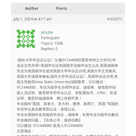
Author
Posts
July 1, 2024 at 4:17 am
#420975
ylcxz6v
Participant
Topics: 1588
Replies: 0
-国外大学毕业证认证〗Q/微912446885爱荷华州立大学ISU毕
业证文凭办理<美国学位证美国留学没能毕业怎么办,美国成绩单
专业为美国留学生提供美国大学毕业证办理,美国大学文凭购买,
美国大学成绩单修改,国外大学毕业证认证〗,美国毕业证办理,美
国文凭购买Iowa State University深阳教育，QQ/微信：
912446885，专业为留学生办理毕业证、成绩单、使馆留学回
国人员证明、教育部学历学位认证、录取通知书、Offer、在读
证明、雅思托福成绩单、网上存档可查！
专业面向“英国、加拿大、意大利，澳洲、新西兰、美国 ”等国的
学历学位真实教育部认证、使馆认证。
专业办理国外各高校的毕业证，成绩单，长期专业为留学生解决
毕业难的问题，【实体公司，值得信赖】
QQ/微信: 912446885 联系人912446885
主营项目：