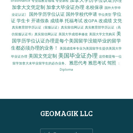
ordonnance
专业或教育领域
专业课程
加拿大文凭定制
加拿大毕业证办理
名校保录
国外大学毕
国外学历学位认证
国外学校代申请
学位
业证认证〗
学位类型
证
学生卡
开请假条
成绩单
托福考试
改GPA
改成绩
文凭
真实教育部学历认证（留服认证）真实留信网认证
真实教育部学历认证（高
美
美国大学成绩单修改
美国大学文凭购买
仿留服认证书）真实留信网认证
国学历学位认证办理是每个美国留学没能毕业的留学
生都必须办理的业务！
美国成绩单专业为美国留学生提供美国大学
美国毕业证办理
美国文凭定制
毕业证办理
这些都是每一位
雅思代考
雅思考试
驾照
留学加拿大未毕业留学生的必办业务。
：
Diploma
GEOMAGIK LLC