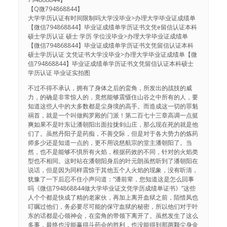
【Q微794868844】
大学学历认证有时间限制吗大学没毕业>办理大学毕业证成绩单
【微信794868844】毕业证成绩单学历证书文凭e留信认证本科
硕士学历认证 硕士 学历 学位没毕业>办理大学毕业证成绩单
【微信794868844】毕业证成绩单学历证书文凭留信认证本科
硕士学历认证 文凭证书大学没毕业>办理大学毕业证成绩单【微
信794868844】毕业证成绩单学历证书文凭留信认证本科硕士
学历认证 毕业证实拍图
不过不得不承认，拥有了身体之后的蛮角，所发出的战技的威
力，的确是非常惊人的，竟然能够震慑住山谷之中所有的人，要
知道这些人中的大多数都是尘身境的高手。而造成这一切的罪魁
祸首，就是一个叫做阎罗殿的门派！第二百七十三章高调一点挺
爽如果不是叶东让潘朝阳出面拉拢剑山庄，那么现在死的就是他
们了。虽然丹阳子是药痴，不善交际，但是对于各大势力的炼药
师多少还是知道一点的，更不用说慈航宗的堂主潘朝阳了。当
然，也不是能够不惧所有火焰，根据药效的不同，针对的火焰类
型也不相同。这时站在潘朝阳身后的叶元朗虽然听到了潘朝阳在
说话，但是因为同样震惊于其他五个人火焰的现象，没有听清，
犹豫了一下后忍不住小声问道：“潘前辈，您知道这是怎么回事
吗《微信794868844做大学毕业证文凭学历成绩单证书》”这些
人个个都是快成了精的老家伙，再加上离开血狱之前，陌惜凤也
叮嘱过他们，务必要尽可能的保守血狱的秘密，所以他们对于叶
东的话都是心领神会，在蛮角的带领下离开了。虽然发生了这么
多事，最终也没能赢得斗药会的胜利，也没能得到那两颗尘身金