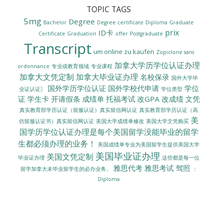
TOPIC TAGS
5mg
Degree
Bachelor
Degree certificate
Diploma
Graduate
prix
ID卡
Certificate
Graduation
offer
Postgraduate
Transcript
um online zu kaufen
Zopiclone sans
加拿大学历学位认证办理
ordonnance
专业或教育领域
专业课程
加拿大文凭定制
加拿大毕业证办理
名校保录
国外大学毕
国外学历学位认证
国外学校代申请
学位
业证认证〗
学位类型
证
学生卡
开请假条
成绩单
托福考试
改GPA
改成绩
文凭
真实教育部学历认证（留服认证）真实留信网认证
真实教育部学历认证（高
美
美国大学成绩单修改
美国大学文凭购买
仿留服认证书）真实留信网认证
国学历学位认证办理是每个美国留学没能毕业的留学
生都必须办理的业务！
美国成绩单专业为美国留学生提供美国大学
美国毕业证办理
美国文凭定制
毕业证办理
这些都是每一位
雅思代考
雅思考试
驾照
留学加拿大未毕业留学生的必办业务。
：
Diploma