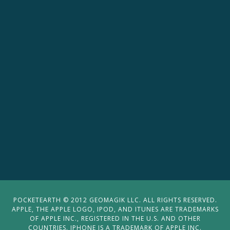
POCKETEARTH © 2012 GEOMAGIK LLC. ALL RIGHTS RESERVED.
APPLE, THE APPLE LOGO, IPOD, AND ITUNES ARE TRADEMARKS
OF APPLE INC., REGISTERED IN THE U.S. AND OTHER
COUNTRIES. IPHONE IS A TRADEMARK OF APPLE INC.