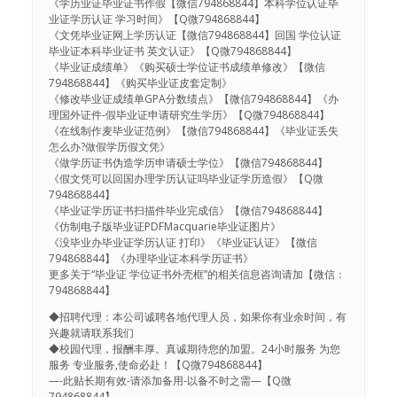
《学历业证毕业证书作假【微信794868844】本科学位认证毕
业证学历认证 学习时间》【Q微794868844】
《文凭毕业证网上学历认证【微信794868844】回国 学位认证
毕业证本科毕业证书 英文认证》【Q微794868844】
《毕业证成绩单》《购买硕士学位证书成绩单修改》【微信
794868844】《购买毕业证皮套定制》
《修改毕业证成绩单GPA分数绩点》【微信794868844】《办
理国外证件-假毕业证申请研究生学历》【Q微794868844】
《在线制作麦毕业证范例》【微信794868844】《毕业证丢失
怎么办?做假学历假文凭》
《做学历证书伪造学历申请硕士学位》【微信794868844】
《假文凭可以回国办理学历认证吗毕业证学历造假》【Q微
794868844】
《毕业证学历证书扫描件毕业完成信》【微信794868844】
《仿制电子版毕业证PDFMacquarie毕业证图片》
《没毕业办毕业证学历认证 打印》《毕业证认证》【微信
794868844】《办理毕业证本科学历证书》
更多关于“毕业证 学位证书外壳框”的相关信息咨询请加【微信：
794868844】
◆招聘代理：本公司诚聘各地代理人员，如果你有业余时间，有
兴趣就请联系我们
◆校园代理，报酬丰厚。真诚期待您的加盟。24小时服务 为您
服务 专业服务,使命必赴！【Q微794868844】
—-此贴长期有效-请添加备用-以备不时之需—【Q微
794868844】