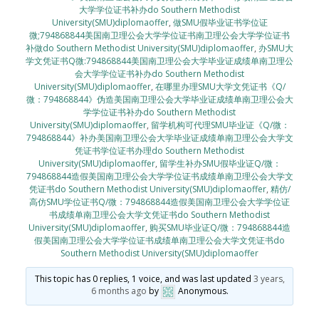
大学学位证书补办do Southern Methodist
University(SMU)diplomaoffer
,
做SMU假毕业证书学位证
微;794868844美国南卫理公会大学学位证书南卫理公会大学学位证书
补做do Southern Methodist University(SMU)diplomaoffer
,
办SMU大
学文凭证书Q微:794868844美国南卫理公会大学毕业证成绩单南卫理公
会大学学位证书补办do Southern Methodist
University(SMU)diplomaoffer
,
在哪里办理SMU大学文凭证书《Q/
微：794868844》伪造美国南卫理公会大学毕业证成绩单南卫理公会大
学学位证书补办do Southern Methodist
University(SMU)diplomaoffer
,
留学机构可代理SMU毕业证《Q/微：
794868844》补办美国南卫理公会大学毕业证成绩单南卫理公会大学文
凭证书学位证书办理do Southern Methodist
University(SMU)diplomaoffer
,
留学生补办SMU假毕业证Q/微：
794868844造假美国南卫理公会大学学位证书成绩单南卫理公会大学文
凭证书do Southern Methodist University(SMU)diplomaoffer
,
精仿/
高仿SMU学位证书Q/微：794868844造假美国南卫理公会大学学位证
书成绩单南卫理公会大学文凭证书do Southern Methodist
University(SMU)diplomaoffer
,
购买SMU毕业证Q/微：794868844造
假美国南卫理公会大学学位证书成绩单南卫理公会大学文凭证书do
Southern Methodist University(SMU)diplomaoffer
This topic has 0 replies, 1 voice, and was last updated
3 years,
6 months ago
by
Anonymous
.