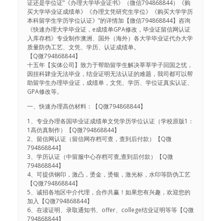
证还是学位证”《办理大学毕业证书》（微信794868844）《购
买大学毕业证成绩单》《办理文凭研究生学位》《购买大学学历
本科留学生学历学位认证》”的详情加【微信794868844】咨询
《快速办理大学毕业证，e成绩单GPA修改，毕业证留信网认证
入库存档》专业制作澳洲、国外（海外）各大学毕业证代办大学
质量防伪工艺、文凭、学历、认证成绩单。
【Q微794868844】
十五年【实体公司】致力于帮助留学生解决莘莘学子回国之忧，
因挂科肄业无法毕业，结业证明无法认证的难题，我司都可以帮
助留学生办理毕业证，成绩单，文凭、学历、学位证真实认证、
GPA修改等。
一、快速办理高仿材料：【Q微794868844】
1、专业办理各国毕业证成绩单文凭学历学位认证（学校原版1：
1高仿真制作）【Q微794868844】
2、留信网认证（留信网存档可查，查到后付款）【Q微
794868844】
3、学历认证（中留服中心存档可查,查到后付款）【Q微
794868844】
4、可提供钢印，激凸，烫金，烫银，激光标，水印等防伪工艺
【Q微794868844】
5、诚招各地区中介代理，合作共赢！如果您有兴趣，欢迎您的
加入【Q微794868844】
6、在读证明、录取通知书、offer、college结业证明等等【Q微
794868844】