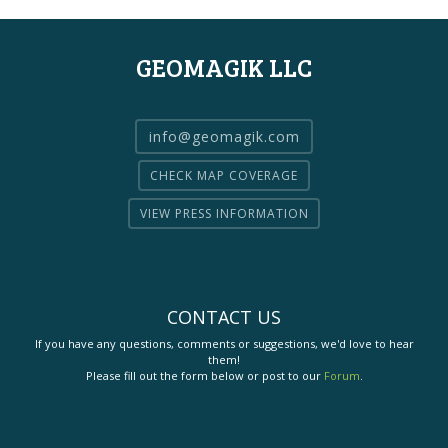
GEOMAGIK LLC
info@geomagik.com
CHECK MAP COVERAGE
VIEW PRESS INFORMATION
CONTACT US
If you have any questions, comments or suggestions, we'd love to hear
them!
Please fill out the form below or post to our
Forum
.