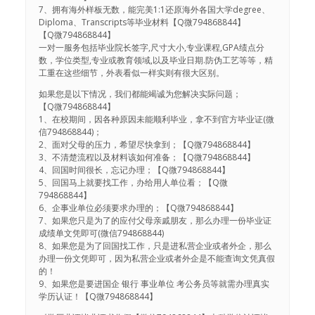
7、拥有海外样板无数，能完美1:1还原海外各国大学degree、
Diploma、Transcripts等毕业材料【Q微794868844】
【Q微794868844】
一对一服务包括毕业院长签字,尺寸大小,专业课程,GPA绩点分
数，学位类型,专业或教育领域,以及毕业日期.防伪工艺等等，精
工重在这些细节，外表看似一样实则有很大区别。
如果您是以下情况，我们都能竭诚为您解决实际问题；
【Q微794868844】
1、在校期间，因各种原因未能顺利毕业，拿不到官方毕业证(微
信794868844)；
2、面对父母的压力，希望尽快拿到；【Q微794868844】
3、不清楚流程以及材料该如何准备；【Q微794868844】
4、回国时间很长，忘记办理；【Q微794868844】
5、回国马上就要找工作，办给用人单位看；【Q微
794868844】
6、企事业单位必须要求办理的；【Q微794868844】
7、如果您只是为了的应付父母亲戚朋友，那么办理一份毕业证
成绩单文凭即可(微信794868844)
8、如果您是为了回国找工作，只是进私营企业或者外企，那么
办理一份文凭即可，因为私营企业或者外企是不能查询文凭真假
的！
9、如果您是要进国企 银行 事业单位 考公务员等就需办理真实
学历认证！【Q微794868844】