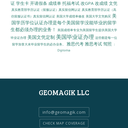
证
学生卡
开请假条
成绩单
托福考试
改GPA
改成绩
文凭
真实教育部学历认证（留服认证）真实留信网认证
真实教育部学历认证（高
美
美国大学成绩单修改
美国大学文凭购买
仿留服认证书）真实留信网认证
国学历学位认证办理是每个美国留学没能毕业的留学
生都必须办理的业务！
美国成绩单专业为美国留学生提供美国大学
美国毕业证办理
美国文凭定制
毕业证办理
这些都是每一位
雅思代考
雅思考试
驾照
留学加拿大未毕业留学生的必办业务。
：
Diploma
GEOMAGIK LLC
info@geomagik.com
CHECK MAP COVERAGE