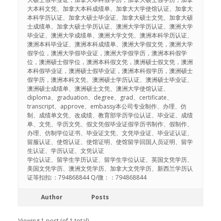
大本科文凭、加拿大本科成绩单、加拿大大学使馆认证、加拿大
本科学历认证、加拿大硕士毕业证、加拿大硕士文凭、加拿大硕
士成绩单、加拿大硕士学历认证、澳洲大学学历认证、澳洲大学
毕业证、澳洲大学成绩单、澳洲大学文凭、澳洲本科学历认证、
澳洲本科毕业证、澳洲本科成绩单、澳洲大学假文凭，澳洲大学
假学位，澳洲大学假毕业证，澳洲大学假学历，澳洲本科假学
位，澳洲硕士假学位，澳洲本科假文凭，澳洲硕士假文凭，澳洲
本科假毕业证，澳洲硕士假毕业证，澳洲本科假学历，澳洲硕士
假学历，澳洲本科文凭、澳洲硕士学历认证、澳洲硕士毕业证、
澳洲硕士成绩单、澳洲硕士文凭、澳洲大学使馆认证、
diploma、graduation、degree、grad、certificate、
transcript、approve、embassy本公司专业制作、办理、仿
制、成绩单文凭、改成绩、教育部学历学位认证、毕业证、成绩
单、文凭、学历文凭、假文凭假毕业证假学历书制作、假制作、
办理、仿制学位证书、毕业证文凭、文凭毕业证、毕业证认证、
留服认证、使馆认证、使馆证明、使馆留学回国人员证明、留学
生认证、学历认证、文凭认证
学位认证、留学生学历认证、留学生学位认证、英国文凭学历、
美国文凭学历、澳洲文凭学历、加拿大文凭学历、新西兰学历认
证等扣扣:：794868844 Q/微：：794868844
Author
Posts
Viewing 1 post (of 1 total)