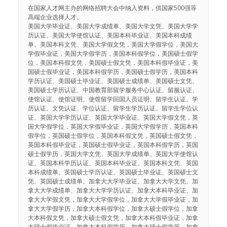
在国家人才网主办的网络招聘大会中纳入资料，供国家500强等
高端企业选择人才。
美国大学毕业证、美国大学成绩单、美国大学文凭、美国大学学
历认证、美国大学使馆认证、美国本科毕业证、美国本科成绩
单、美国本科文凭、美国大学假文凭，美国大学假学位，美国大
学假毕业证，美国大学假学历，美国本科假学位，美国硕士假学
位，美国本科假文凭，美国硕士假文凭，美国本科假毕业证，美
国硕士假毕业证，美国本科假学历，美国硕士假学历，美国本科
学历认证、美国硕士毕业证、美国硕士成绩单、美国硕士文凭、
美国硕士学历认证、中国教育部留学服务中心认证、留服认证、
使馆认证、使馆证明、使馆留学回国人员证明、留学生认证、学
历认证、文凭认证、学位认证、留学生学历认证、留学生学位认
证、英国大学学历认证、英国大学毕业证、英国大学假文凭，英
国大学假学位，英国大学假毕业证，英国大学假学历，英国本科
假学位，英国硕士假学位，英国本科假文凭，英国硕士假文凭，
英国本科假毕业证，英国硕士假毕业证，英国本科假学历，英国
硕士假学历，英国大学文凭、英国大学成绩单、英国大学使馆认
证、英国本科学历认证、英国本科毕业证、英国本科文凭、英国
本科成绩单、英国硕士学历认证、英国硕士毕业证、英国硕士文
凭、英国硕士成绩单、加拿大大学毕业证、加拿大大学文凭、加
拿大大学成绩单、加拿大大学学历认证、加拿大本科毕业证、加
拿大大学假文凭，加拿大大学假学位，加拿大大学假毕业证，加
拿大大学假学历，加拿大本科假学位，加拿大硕士假学位，加拿
大本科假文凭，加拿大硕士假文凭，加拿大本科假毕业证，加拿
大硕士假毕业证，加拿大本科假学历，加拿大硕士假学历，加拿