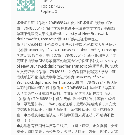
Inactive
Topics: 14206
Replies: 0
毕业证公证《Q微：794868844》做UNB毕业证成绩单《Q/
微：794868844》制作学校原版新不伦瑞克大学学位证书成绩
单新不伦瑞克大学文凭证书University of New Brunswick
diplomaoffer,Transcript做UNB假毕业证书学位证
微;794868844新不伦瑞克大学学位证书新不伦瑞克大学学位证
书补做University of New Brunswick diplomaoffer,Transcript
伪造UNB假毕业证书《Q/微：794868844》新不伦瑞克大学文
凭证书成绩单GPA修改新不伦瑞克大学学位证书补办University
of New Brunswick diplomaoffer,Transcript在哪里办理UNB大
学文凭证书《Q/微：794868844》伪造新不伦瑞克大学毕业证
成绩单新不伦瑞克大学学位证书补办University of New
Brunswick diplomaoffer,Transcript微信：794868844 历认证
学习时间毕业证在线【微信
：794868844】毕业证『做美国
大学文凭毕业证成绩单仿制』毕业证留信网认证包过学历认证
【q微信：794868844】做学费单《毕业证明信-推荐信》成绩
单，录取通知书，Offer，在读证明，雅思托福成绩单，真实大
使馆教育部认证，回国人员证明，留信网认证。网上存档永久可
查！◆办理真实使馆认证（即留学回国人员证明，不成功不收
费！！！）
◆办理教育部国外学历学位认证。（网上可查、永久存档、快速
稳妥，回国发展，考公务员，落户，进国企，外企，创业，无忧