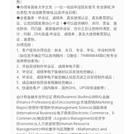
愁）
◆办理各国各大学文凭（一比一包括毕业院长签字,专业课程,学
位类型,专业或教育领域,以及毕业日期）
◆全套服务：毕业证、成绩单、真实使馆认证、真实教育部认
证。让您回国发展信心十足！◆可以提供钢印、水印、烫金、激
光防伪、凹凸版、最新版的毕业证、百分之百让您绝对满意、设
计，印刷，DHL快递;毕业证、成绩单，真实大使馆教育部认
证，速度快。
办理流程：
1、客户提供办理信息：姓名、生日、专业、学位、毕业时间等
（如信息不确定可以咨询顾问：Q微信：794868844我们有专业
老师帮你查询）；
2、开始安排制作毕业证、成绩单电子图；
3、毕业证、成绩单电子版做好以后发送给您确认；
4、毕业证、成绩单电子版您确认信息无误之后安排制作成品；
5、成品做好拍照或者视频给您确认；
6、快递给客户（国内顺丰，国外DHL、UPS等快读邮寄）。
会计和金融专业学位证 商科(Business Studies).(MBA).金融
(Finance Profession).会计(Accounting).市场营销(Marketing
Major).管理学/管理科学(Management Science).国际商务
(International Business).电子商务(Electronic Commerce、E-
Commerce).物流管理（Logistics Management).经济学
(Economics).人力资源管理(Human Resource
Management;HRM).数学与应用数学（Mathematics and