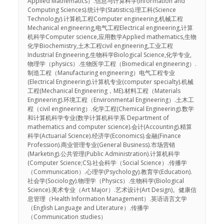
Applied Mathematics）.信息与计算科学(Information and
Computing Sciences).统计学(Statistics).理工科(Science
Technology).计算机工程Computer engineering,机械工程
Mechanical engineering,电气工程Electrical engineering,计算
机科学Computer science,应用数学Applied mathematics,生物
化学Biochemistry,土木工程civil engineering,工业工程
Industrial Engineering,生物科学Biological Science,化学专业,
物理学（physics）.生物医学工程（Biomedical engineering）.
制造工程（Manufacturing engineering）电气工程专业
(Electrical Engineering).计算机专业(computer specialty).机械
工程(Mechanical Engineering，ME).材料工程（Materials
Engineering).环境工程（Environmental Engineering）.土木工
程（civil engineering）.化学工程(Chemical Engineering).数学
和计算机科学专业(数学计算机科学系 Department of
mathematics and computer science).会计(Accounting).精算
科学(Actuarial Science).经济学(Economics).金融(Finance
Profession).商业管理专业(General Business).市场营销
(Marketing).公共管理(Public Administration).计算机科学
(Computer Science;CS).社会科学（Social Science）.传播学
（Communication）.心理学(Psychology).教育学(Education).
社会学(Sociology).物理学（Physics）.生物科学(Biological
Science).美术专业（Art Major）.艺术设计(Art Design)。健康信
息管理（Health Information Management）.英语语言文学
（English Language and Literature）.传播学
（Communication studies）