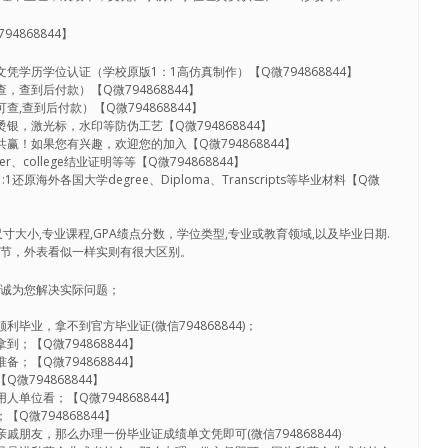
4868844】
凭学历学位认证（学校原版1：1高仿真制作）【Q微794868844】
，查到后付款）【Q微794868844】
,查到后付款）【Q微794868844】
银，激光标，水印等防伪工艺【Q微794868844】
赢！如果您有兴趣，欢迎您的加入【Q微794868844】
、college结业证明等等【Q微794868844】
原海外各国大学degree、Diploma、Transcripts等毕业材料【Q微
寸大小,专业课程,GPA绩点分数，学位类型,专业或教育领域,以及毕业日期.
细节，外表看似一样实则有很大区别。
竭诚为您解决实际问题；
毕业，拿不到官方毕业证(微信794868844)；
；【Q微794868844】
；【Q微794868844】
微794868844】
单位看；【Q微794868844】
Q微794868844】
戚朋友，那么办理一份毕业证成绩单文凭即可(微信794868844)