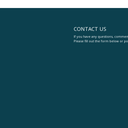
CONTACT US
If you have any questions, comment
Please fill out the form below or po