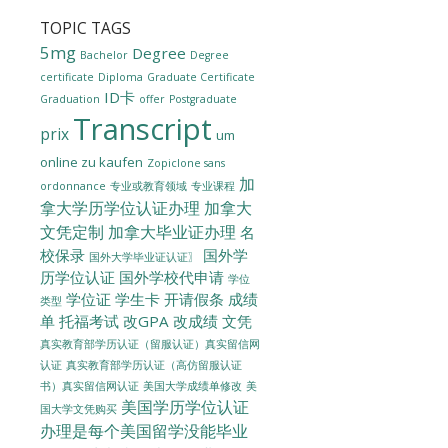
TOPIC TAGS
5mg
Degree
Bachelor
Degree
certificate
Diploma
Graduate Certificate
ID卡
Graduation
offer
Postgraduate
Transcript
prix
um
online zu kaufen
Zopiclone sans
加
ordonnance
专业或教育领域
专业课程
拿大学历学位认证办理
加拿大
文凭定制
加拿大毕业证办理
名
校保录
国外学
国外大学毕业证认证〗
历学位认证
国外学校代申请
学位
学位证
学生卡
开请假条
成绩
类型
单
托福考试
改GPA
改成绩
文凭
真实教育部学历认证（留服认证）真实留信网
认证
真实教育部学历认证（高仿留服认证
美国大学成绩单修改
美
书）真实留信网认证
美国学历学位认证
国大学文凭购买
办理是每个美国留学没能毕业