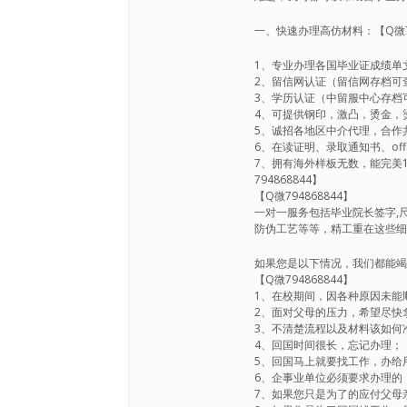
一、快速办理高仿材料：【Q微79
1、专业办理各国毕业证成绩单文
2、留信网认证（留信网存档可查
3、学历认证（中留服中心存档可查
4、可提供钢印，激凸，烫金，烫
5、诚招各地区中介代理，合作共
6、在读证明、录取通知书、offer
7、拥有海外样板无数，能完美1:1还
794868844】
【Q微794868844】
一对一服务包括毕业院长签字,尺
防伪工艺等等，精工重在这些
如果您是以下情况，我们都能
【Q微794868844】
1、在校期间，因各种原因未能顺利
2、面对父母的压力，希望尽快拿到
3、不清楚流程以及材料该如何准备
4、回国时间很长，忘记办理；【Q
5、回国马上就要找工作，办给用人
6、企事业单位必须要求办理的；【
7、如果您只是为了的应付父母亲