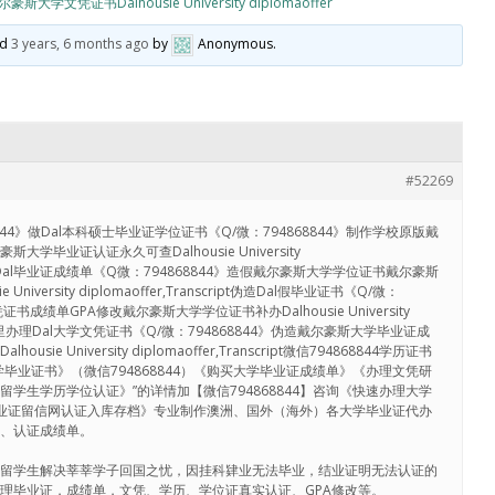
凭证书Dalhousie University diplomaoffer
ed
3 years, 6 months ago
by
Anonymous
.
#52269
844》做Dal本科硕士毕业证学位证书《Q/微：794868844》制作学校原版戴
学毕业证认证永久可查Dalhousie University
ript《》Dal毕业证成绩单《Q微：794868844》造假戴尔豪斯大学学位证书戴尔豪斯
niversity diplomaoffer,Transcript伪造Dal假毕业证书《Q/微：
证书成绩单GPA修改戴尔豪斯大学学位证书补办Dalhousie University
ript在哪里办理Dal大学文凭证书《Q/微：794868844》伪造戴尔豪斯大学毕业证成
ie University diplomaoffer,Transcript微信794868844学历证书
毕业证书》（微信794868844）《购买大学毕业证成绩单》《办理文凭研
学生学历学位认证》”的详情加【微信794868844】咨询《快速办理大学
毕业证留信网认证入库存档》专业制作澳洲、国外（海外）各大学毕业证代办
历、认证成绩单。
助留学生解决莘莘学子回国之忧，因挂科肄业无法毕业，结业证明无法认证的
理毕业证，成绩单，文凭、学历、学位证真实认证、GPA修改等。