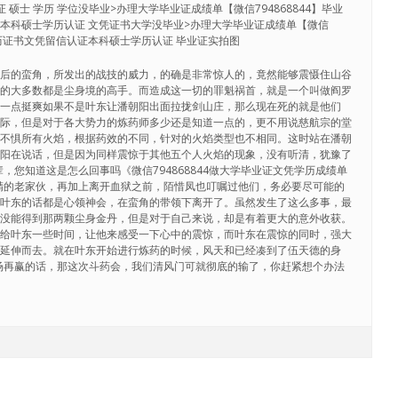
硕士 学历 学位没毕业>办理大学毕业证成绩单【微信794868844】毕业
本科硕士学历认证 文凭证书大学没毕业>办理大学毕业证成绩单【微信
单学历证书文凭留信认证本科硕士学历认证 毕业证实拍图
之后的蛮角，所发出的战技的威力，的确是非常惊人的，竟然能够震慑住山谷
中的大多数都是尘身境的高手。而造成这一切的罪魁祸首，就是一个叫做阎罗
调一点挺爽如果不是叶东让潘朝阳出面拉拢剑山庄，那么现在死的就是他们
交际，但是对于各大势力的炼药师多少还是知道一点的，更不用说慈航宗的堂
够不惧所有火焰，根据药效的不同，针对的火焰类型也不相同。这时站在潘朝
朝阳在说话，但是因为同样震惊于其他五个人火焰的现象，没有听清，犹豫了
，您知道这是怎么回事吗《微信794868844做大学毕业证文凭学历成绩单
精的老家伙，再加上离开血狱之前，陌惜凤也叮嘱过他们，务必要尽可能的
于叶东的话都是心领神会，在蛮角的带领下离开了。虽然发生了这么多事，最
也没能得到那两颗尘身金丹，但是对于自己来说，却是有着更大的意外收获。
备给叶东一些时间，让他来感受一下心中的震惊，而叶东在震惊的同时，强大
焰延伸而去。就在叶东开始进行炼药的时候，风天和已经凑到了伍天德的身
场再赢的话，那这次斗药会，我们清风门可就彻底的输了，你赶紧想个办法