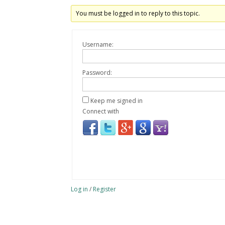
You must be logged in to reply to this topic.
Username:
Password:
Keep me signed in
Connect with
Log in
/
Register