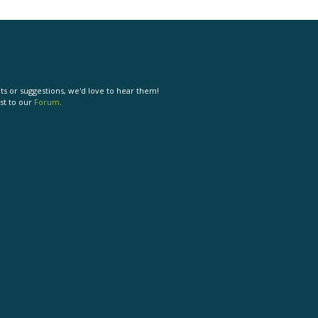
s or suggestions, we'd love to hear them!
st to our
Forum
.