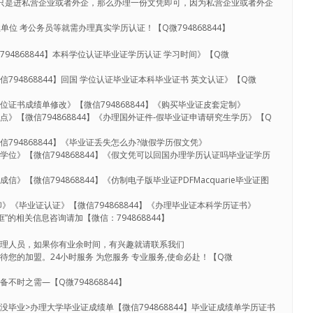
只是进私营企业或者外企，那么办理一份文凭即可，因为私营企业或者外企
单位 考公务员等就需办理真实学历认证！【Q微794868844】
94868844】本科学位认证毕业证学历认证 学习时间》【Q微
794868844】回国 学位认证毕业证本科毕业证书 英文认证》【Q微
证书成绩单修改》【微信794868844】《购买毕业证皮套定制》
点》【微信794868844】《办理国外证件-假毕业证申请研究生学历》【Q
794868844】《毕业证丢失怎么办?做假学历假文凭》
位》【微信794868844】《假文凭可以回国办理学历认证吗毕业证学历
》【微信794868844】《仿制电子版毕业证PDFMacquarie毕业证图
》《毕业证认证》【微信794868844】《办理毕业证本科学历证书》
”的相关信息咨询请加【微信：794868844】
代理人员，如果你有业余时间，有兴趣就请联系我们
您的加盟。24小时服务 为您服务 专业服务,使命必赴！【Q微
备不时之需—【Q微794868844】
毕业>办理大学毕业证成绩单【微信794868844】毕业证成绩单学历证书