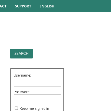
ACT
SUPPORT
ENGLISH
TUTORIAL VIDEOS
HELP MANUAL
FREQUENTLY ASKED
QUESTIONS
FORUM
Username:
Password:
Keep me signed in