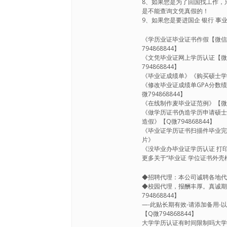
8、如果您是为了回国找工作，
是不能查询文凭真假的！
9、如果您是要进国企 银行 事业
《学历业证毕业证书作假【微信7
794868844】
《文凭毕业证网上学历认证【微信
794868844】
《毕业证成绩单》《购买硕士学位
《修改毕业证成绩单GPA分数绩
微794868844】
《在线制作麦毕业证范例》【微信
《做学历证书伪造学历申请硕士学
造假》【Q微794868844】
《毕业证学历证书扫描件毕业完成信
片》
《没毕业办毕业证学历认证 打印
更多关于“毕业证 学位证书外壳框
◆招聘代理：本公司诚聘各地
◆校园代理，报酬丰厚。真诚期待
794868844】
—-此贴长期有效-请添加备用-以
【Q微794868844】
大学学历认证有时间限制吗大学没