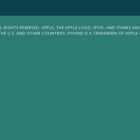
 RIGHTS RESERVED. APPLE, THE APPLE LOGO, IPOD, AND ITUNES ARE
THE U.S. AND OTHER COUNTRIES. IPHONE IS A TRADEMARK OF APPLE 