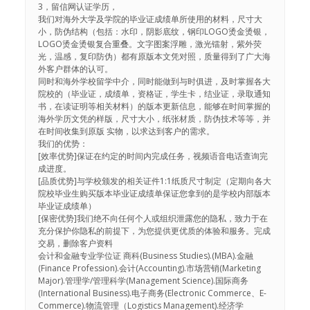
3，留信网认证学历，
我们对海外大学及学院的毕业证成绩单所使用的材料，尺寸大
小，防伪结构（包括：水印，阴影底纹，钢印LOGO烫金烫银，
LOGO烫金烫银复合重叠。文字图案浮雕，激光镭射，紫外荧
光，温感，复印防伪）都有原版本文凭对照，质量得到了广大海
外客户群体的认可。
同时和海外学校留学中介，同时能做到与时俱进，及时掌握各大
院校的（毕业证，成绩单，资格证，学生卡，结业证，录取通知
书，在读证明等相关材料）的版本更新信息，能够在时间掌握的
海外学历文凭的样版，尺寸大小，纸张材质，防伪技术等等，并
在时间收集到原版 实物，以求达到客户的需求。
我们的优势：
[效率优势]保证在约定的时间内完成任务，视频语音电话查询完
成进度。
[品质优势]与学校颁发的相关证件1:1纸质尺寸制定（定期向各大
院校毕业生购买版本毕业证成绩单保证您拿到的是学校内部版本
毕业证成绩单）
[保密优势]我们绝不向任何个人或组织泄露您的隐私，致力于在
充分保护你隐私的前提下，为您提供更优质的体验和服务。完成
交易，删除客户资料
会计和金融专业学位证 商科(Business Studies).(MBA).金融
(Finance Profession).会计(Accounting).市场营销(Marketing
Major).管理学/管理科学(Management Science).国际商务
(International Business).电子商务(Electronic Commerce、E-
Commerce).物流管理（Logistics Management).经济学