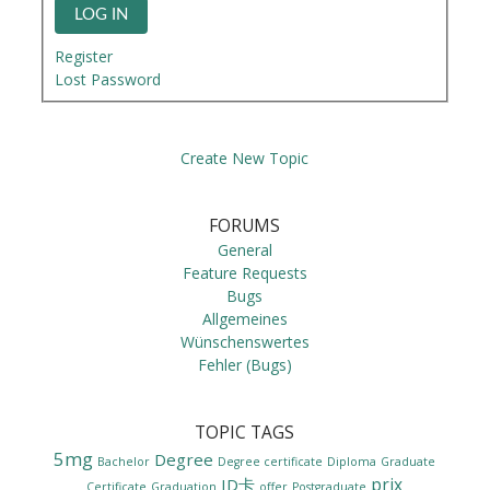
LOG IN
Register
Lost Password
Create New Topic
FORUMS
General
Feature Requests
Bugs
Allgemeines
Wünschenswertes
Fehler (Bugs)
TOPIC TAGS
5mg
Degree
Bachelor
Degree certificate
Diploma
Graduate
prix
ID卡
Certificate
Graduation
offer
Postgraduate