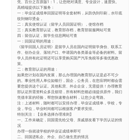
凭、百分之百原版1：1，让您绝对满意、专业设计，速度快。
高精端提供以下服务：
一：毕业证成绩单回国证明等全套材料，从防伪到印刷，水印底
纹到钢印烫金，
二：真实使馆认证（留学人员回国证明），使馆存档
三：真实教育部认证，教育部存档，教育部留服网站可查
四：留信认证，留学生信息网站可查
一：回国证明的用途：
《留学回国人员证明》是留学人员在国内证明留学身份、联系工
作、创办企业、落转户口、申请国内各类基金等必备的材料。留
学人员持有此证明还可以享受购买国产汽车免税等多项优惠政
策。
二：教育部认证的用途：
如果您计划在国内发展，那么办理国内教育部认证是必不可少
的。事业性用人单位如银行，国企，公务员，在您应聘时都会需
要您提供这个认证。其他私营、外企企业，无需提供！办理教育
部认证所需资料众多且烦琐，所有材料您都必须提供原件，我们
凭借丰富的经验，帮您快速整合材料，让您少走弯路。
注：上述材料，随时都可以安排办理，毕业证成绩单，学校，专
业，学位，毕业时间都可以根据客户要求安排。
特别关注：【业务选择办理准则】
一、工作未确定，回国需先给父母、亲戚朋友看下学历认证的情
况
办理一份就读学校的毕业证成绩单即可
二、回国进私企、外企、自己做生意的情况