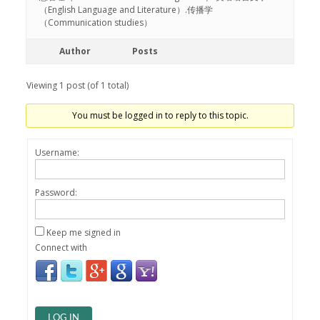
（English Language and Literature）.传播学
（Communication studies）
Author
Posts
Viewing 1 post (of 1 total)
You must be logged in to reply to this topic.
Username:
Password:
Keep me signed in
Connect with
LOG IN