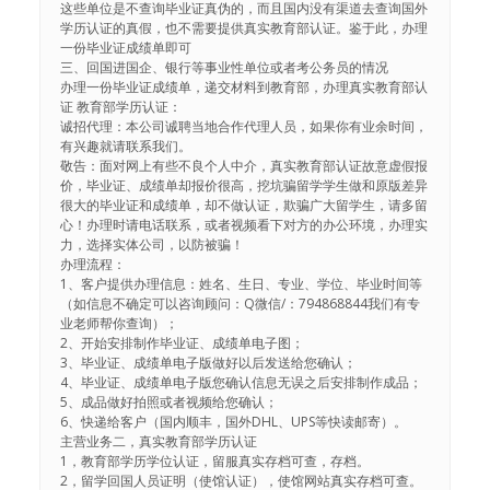
这些单位是不查询毕业证真伪的，而且国内没有渠道去查询国外
学历认证的真假，也不需要提供真实教育部认证。鉴于此，办理
一份毕业证成绩单即可
三、回国进国企、银行等事业性单位或者考公务员的情况
办理一份毕业证成绩单，递交材料到教育部，办理真实教育部认
证 教育部学历认证：
诚招代理：本公司诚聘当地合作代理人员，如果你有业余时间，
有兴趣就请联系我们。
敬告：面对网上有些不良个人中介，真实教育部认证故意虚假报
价，毕业证、成绩单却报价很高，挖坑骗留学学生做和原版差异
很大的毕业证和成绩单，却不做认证，欺骗广大留学生，请多留
心！办理时请电话联系，或者视频看下对方的办公环境，办理实
力，选择实体公司，以防被骗！
办理流程：
1、客户提供办理信息：姓名、生日、专业、学位、毕业时间等
（如信息不确定可以咨询顾问：Q微信/：794868844我们有专
业老师帮你查询）；
2、开始安排制作毕业证、成绩单电子图；
3、毕业证、成绩单电子版做好以后发送给您确认；
4、毕业证、成绩单电子版您确认信息无误之后安排制作成品；
5、成品做好拍照或者视频给您确认；
6、快递给客户（国内顺丰，国外DHL、UPS等快读邮寄）。
主营业务二，真实教育部学历认证
1，教育部学历学位认证，留服真实存档可查，存档。
2，留学回国人员证明（使馆认证），使馆网站真实存档可查。