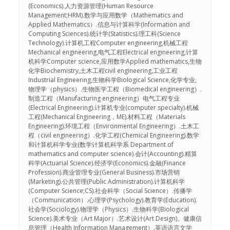
(Economics).人力资源管理(Human Resource
Management;HRM).数学与应用数学（Mathematics and
Applied Mathematics）.信息与计算科学(Information and
Computing Sciences).统计学(Statistics).理工科(Science
Technology).计算机工程Computer engineering,机械工程
Mechanical engineering,电气工程Electrical engineering,计算
机科学Computer science,应用数学Applied mathematics,生物
化学Biochemistry,土木工程civil engineering,工业工程
Industrial Engineering,生物科学Biological Science,化学专业,
物理学（physics）.生物医学工程（Biomedical engineering）.
制造工程（Manufacturing engineering）电气工程专业
(Electrical Engineering).计算机专业(computer specialty).机械
工程(Mechanical Engineering，ME).材料工程（Materials
Engineering).环境工程（Environmental Engineering）.土木工
程（civil engineering）.化学工程(Chemical Engineering).数学
和计算机科学专业(数学计算机科学系 Department of
mathematics and computer science).会计(Accounting).精算
科学(Actuarial Science).经济学(Economics).金融(Finance
Profession).商业管理专业(General Business).市场营销
(Marketing).公共管理(Public Administration).计算机科学
(Computer Science;CS).社会科学（Social Science）.传播学
（Communication）.心理学(Psychology).教育学(Education).
社会学(Sociology).物理学（Physics）.生物科学(Biological
Science).美术专业（Art Major）.艺术设计(Art Design)。健康信
息管理（Health Information Management）.英语语言文学