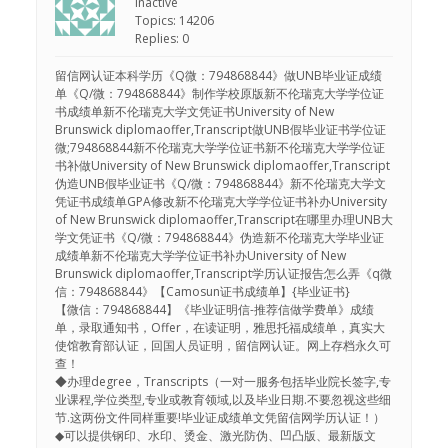
Inactive
Topics: 14206
Replies: 0
留信网认证本科学历《Q微：794868844》做UNB毕业证成绩
单《Q/微：794868844》制作学校原版新不伦瑞克大学学位证
书成绩单新不伦瑞克大学文凭证书University of New
Brunswick diplomaoffer,Transcript做UNB假毕业证书学位证
微;794868844新不伦瑞克大学学位证书新不伦瑞克大学学位证
书补做University of New Brunswick diplomaoffer,Transcript
伪造UNB假毕业证书《Q/微：794868844》新不伦瑞克大学文
凭证书成绩单GPA修改新不伦瑞克大学学位证书补办University
of New Brunswick diplomaoffer,Transcript在哪里办理UNB大
学文凭证书《Q/微：794868844》伪造新不伦瑞克大学毕业证
成绩单新不伦瑞克大学学位证书补办University of New
Brunswick diplomaoffer,Transcript学历认证报告怎么弄《q微
信：794868844》【Camosun证书成绩单】{毕业证书}
【微信：794868844】《毕业证明信-推荐信做学费单》成绩
单，录取通知书，Offer，在读证明，雅思托福成绩单，真实大
使馆教育部认证，回国人员证明，留信网认证。网上存档永久可
查！
◆办理degree，Transcripts（一对一服务包括毕业院长签字,专
业课程,学位类型,专业或教育领域,以及毕业日期.不要忽视这些细
节.这两份文件同样重要!毕业证成绩单文凭留信网学历认证！）
◆可以提供钢印、水印、烫金、激光防伪、凹凸版、最新版文