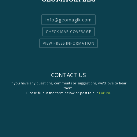
info@geomagik.com
CHECK MAP COVERAGE
VIEW PRESS INFORMATION
CONTACT US
If you have any questions, comments or suggestions, we'd love to hear
them!
Please fill out the form below or post to our
Forum
.