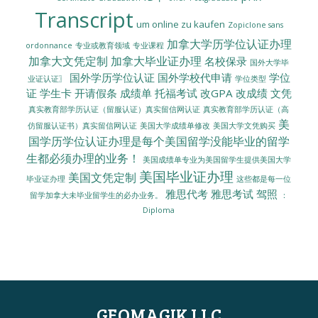
Transcript
um online zu kaufen
Zopiclone sans
加拿大学历学位认证办理
ordonnance
专业或教育领域
专业课程
加拿大文凭定制
加拿大毕业证办理
名校保录
国外大学毕
国外学历学位认证
国外学校代申请
学位
业证认证〗
学位类型
证
学生卡
开请假条
成绩单
托福考试
改GPA
改成绩
文凭
真实教育部学历认证（留服认证）真实留信网认证
真实教育部学历认证（高
美
美国大学成绩单修改
美国大学文凭购买
仿留服认证书）真实留信网认证
国学历学位认证办理是每个美国留学没能毕业的留学
生都必须办理的业务！
美国成绩单专业为美国留学生提供美国大学
美国毕业证办理
美国文凭定制
毕业证办理
这些都是每一位
雅思代考
雅思考试
驾照
留学加拿大未毕业留学生的必办业务。
：
Diploma
GEOMAGIK LLC