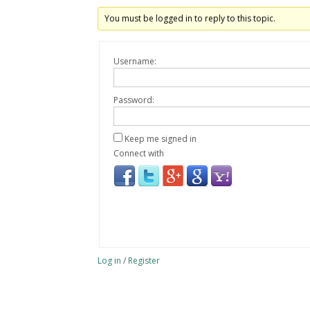
You must be logged in to reply to this topic.
Username:
Password:
Keep me signed in
Connect with
Log in
/
Register