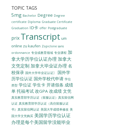
TOPIC TAGS
5mg
Degree
Bachelor
Degree
certificate
Diploma
Graduate Certificate
ID卡
Graduation
offer
Postgraduate
Transcript
prix
um
online zu kaufen
Zopiclone sans
加
ordonnance
专业或教育领域
专业课程
拿大学历学位认证办理
加拿大
文凭定制
加拿大毕业证办理
名
校保录
国外学
国外大学毕业证认证〗
历学位认证
国外学校代申请
学位
学位证
学生卡
开请假条
成绩
类型
单
托福考试
改GPA
改成绩
文凭
真实教育部学历认证（留服认证）真实留信网
认证
真实教育部学历认证（高仿留服认证
美国大学成绩单修改
美
书）真实留信网认证
美国学历学位认证
国大学文凭购买
办理是每个美国留学没能毕业