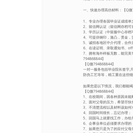
一、快速办理高仿材料：【Q微79
1、专业办理各国毕业证成绩单文
2、留信网认证（留信网存档可查
3、学历认证（中留服中心存档可查
4、可提供钢印，激凸，烫金，烫
5、诚招各地区中介代理，合作共
6、在读证明、录取通知书、offer
7、拥有海外样板无数，能完美1:1还
794868844】
【Q微794868844】
一对一服务包括毕业院长签字,尺
防伪工艺等等，精工重在这些
如果您是以下情况，我们都能
【Q微794868844】
1、在校期间，因各种原因未能顺利
2、面对父母的压力，希望尽快拿到
3、不清楚流程以及材料该如何准备
4、回国时间很长，忘记办理；【Q
5、回国马上就要找工作，办给用人
6、企事业单位必须要求办理的；【
7、如果您只是为了的应付父母亲