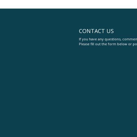
CONTACT US
If you have any questions, comment
Please fill out the form below or po