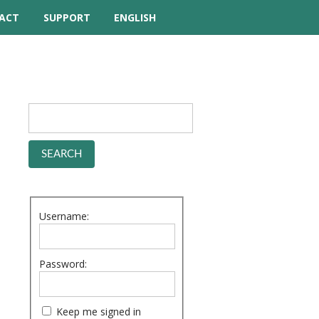
ACT
SUPPORT
ENGLISH
TUTORIAL VIDEOS
HELP MANUAL
FREQUENTLY ASKED
QUESTIONS
FORUM
Username:
Password:
Keep me signed in