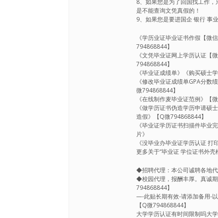
8、如果您是为了回国找工作，
是不能查询文凭真假的！
9、如果您是要进国企 银行 事业
《学历业证毕业证书作假【微信7
794868844】
《文凭毕业证网上学历认证【微信
794868844】
《毕业证成绩单》《购买硕士学位
《修改毕业证成绩单GPA分数绩
微794868844】
《在线制作麦毕业证范例》【微信
《做学历证书伪造学历申请硕士学
造假》【Q微794868844】
《毕业证学历证书扫描件毕业完成信
片》
《没毕业办毕业证学历认证 打印
更多关于“毕业证 学位证书外壳框
◆招聘代理：本公司诚聘各地
◆校园代理，报酬丰厚。真诚期待
794868844】
—-此贴长期有效-请添加备用-以
【Q微794868844】
大学学历认证有时间限制吗大学没