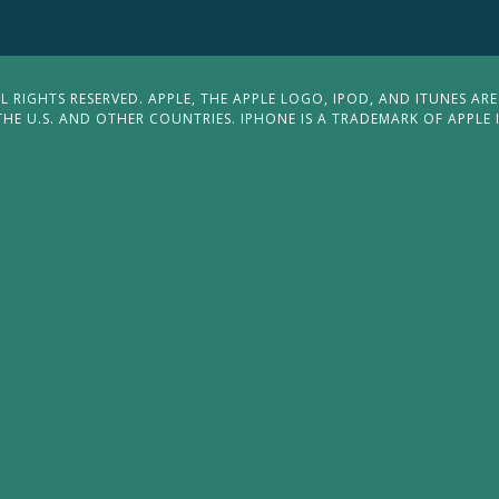
 RIGHTS RESERVED. APPLE, THE APPLE LOGO, IPOD, AND ITUNES ARE
THE U.S. AND OTHER COUNTRIES. IPHONE IS A TRADEMARK OF APPLE 