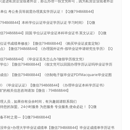
只是进私营企业或者外企，那么办理一份文凭即可，因为私营企业或者外企
单位 考公务员等就需办理真实学历认证！【Q微794868844】
94868844】本科学位认证毕业证学历认证 学习时间》【Q微
794868844】回国 学位认证毕业证本科毕业证书 英文认证》【Q微
证书成绩单修改》【微信794868844】《购买毕业证皮套定制》
点》【微信794868844】《办理国外证件-假毕业证申请研究生学历》【Q
794868844】《毕业证丢失怎么办?做假学历假文凭》
位》【微信794868844】《假文凭可以回国办理学历认证吗毕业证学历
》【微信794868844】《仿制电子版毕业证PDFMacquarie毕业证图
》《毕业证认证》【微信794868844】《办理毕业证本科学历证书》
”的相关信息咨询请加【微信：794868844】
代理人员，如果你有业余时间，有兴趣就请联系我们
您的加盟。24小时服务 为您服务 专业服务,使命必赴！【Q微
备不时之需—【Q微794868844】
毕业>办理大学毕业证成绩单【微信794868844】毕业证成绩单学历证书