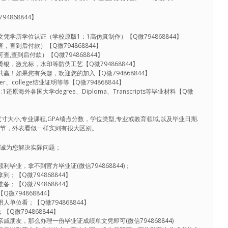
4868844】
凭学历学位认证（学校原版1：1高仿真制作）【Q微794868844】
，查到后付款）【Q微794868844】
,查到后付款）【Q微794868844】
银，激光标，水印等防伪工艺【Q微794868844】
赢！如果您有兴趣，欢迎您的加入【Q微794868844】
、college结业证明等等【Q微794868844】
原海外各国大学degree、Diploma、Transcripts等毕业材料【Q微
寸大小,专业课程,GPA绩点分数，学位类型,专业或教育领域,以及毕业日期.
细节，外表看似一样实则有很大区别。
竭诚为您解决实际问题；
毕业，拿不到官方毕业证(微信794868844)；
；【Q微794868844】
；【Q微794868844】
微794868844】
单位看；【Q微794868844】
Q微794868844】
戚朋友，那么办理一份毕业证成绩单文凭即可(微信794868844)