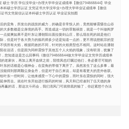
硕士 学历 学位没毕业>办理大学毕业证成绩单【微信794868844】毕业
本科硕士学历认证 文凭证书大学没毕业>办理大学毕业证成绩单【微信
单学历证书文凭留信认证本科硕士学历认证 毕业证实拍图
之后的蛮角，所发出的战技的威力，的确是非常惊人的，竟然能够震慑住山谷
中的大多数都是尘身境的高手。而造成这一切的罪魁祸首，就是一个叫做阎罗
调一点挺爽如果不是叶东让潘朝阳出面拉拢剑山庄，那么现在死的就是他们
交际，但是对于各大势力的炼药师多少还是知道一点的，更不用说慈航宗的堂
够不惧所有火焰，根据药效的不同，针对的火焰类型也不相同。这时站在潘朝
朝阳在说话，但是因为同样震惊于其他五个人火焰的现象，没有听清，犹豫了
，您知道这是怎么回事吗《微信794868844做大学毕业证文凭学历成绩单
精的老家伙，再加上离开血狱之前，陌惜凤也叮嘱过他们，务必要尽可能的
于叶东的话都是心领神会，在蛮角的带领下离开了。虽然发生了这么多事，最
也没能得到那两颗尘身金丹，但是对于自己来说，却是有着更大的意外收获。
备给叶东一些时间，让他来感受一下心中的震惊，而叶东在震惊的同时，强大
焰延伸而去。就在叶东开始进行炼药的时候，风天和已经凑到了伍天德的身
场再赢的话，那这次斗药会，我们清风门可就彻底的输了，你赶紧想个办法