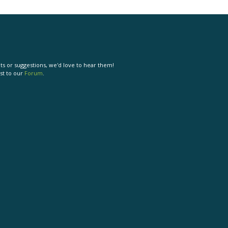
s or suggestions, we'd love to hear them!
st to our
Forum
.