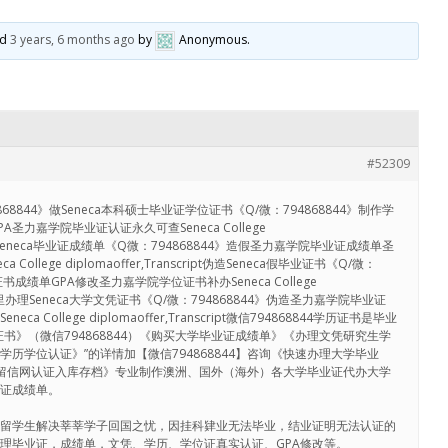
ed
3 years, 6 months ago
by
Anonymous
.
#52309
8844》做Seneca本科硕士毕业证学位证书《Q/微：794868844》制作学
力嘉学院毕业证认证永久可查Seneca College
ript《》Seneca毕业证成绩单《Q微：794868844》造假圣力嘉学院毕业证成绩单圣
ollege diplomaoffer,Transcript伪造Seneca假毕业证书《Q/微：
书成绩单GPA修改圣力嘉学院学位证书补办Seneca College
ript在哪里办理Seneca大学文凭证书《Q/微：794868844》伪造圣力嘉学院毕业证
 College diplomaoffer,Transcript微信794868844学历证书是毕业
书》（微信794868844）《购买大学毕业证成绩单》《办理文凭研究生学
历学位认证》”的详情加【微信794868844】咨询《快速办理大学毕业
证留信网认证入库存档》专业制作澳洲、国外（海外）各大学毕业证代办大学
认证成绩单。
助留学生解决莘莘学子回国之忧，因挂科肄业无法毕业，结业证明无法认证的
理毕业证，成绩单，文凭、学历、学位证真实认证、GPA修改等。